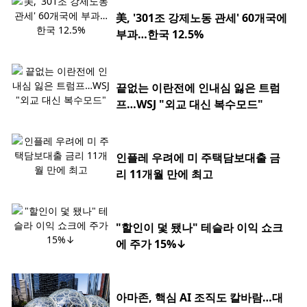
美, '301조 강제노동 관세' 60개국에
부과…한국 12.5%
끝없는 이란전에 인내심 잃은 트럼
프…WSJ "외교 대신 복수모드"
인플레 우려에 미 주택담보대출 금
리 11개월 만에 최고
"할인이 덫 됐나" 테슬라 이익 쇼크
에 주가 15%↓
아마존, 핵심 AI 조직도 칼바람…대