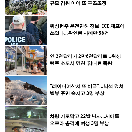
규모 감원 이어 또 구조조정
워싱턴주 운전면허 정보, ICE 체포에
쓰였다…확인된 사례만 58건
연 2천달러가 2만6천달러로…워싱
턴주 소도시 덮친 '임대료 폭탄'
"레이니어산서 또 비극"…낙석 덮쳐
벨뷰 주민 숨지고 3명 부상
차량 가로막고 22발 난사…시애틀
오로라 총격에 여성 3명 부상