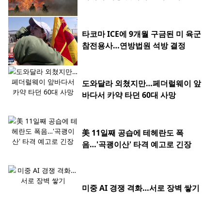
타코마 ICE에 9개월 구금된 미 육군
참전용사…연방법원 석방 결정
도와달라 외쳤지만…페더럴웨이 앞
바다서 카약 타던 60대 사망
美 11일째 공습에 테헤란도 폭
음…'곡괭이산' 타격 예고로 긴장
미중 AI 경쟁 격화…서로 장벽 쌓기