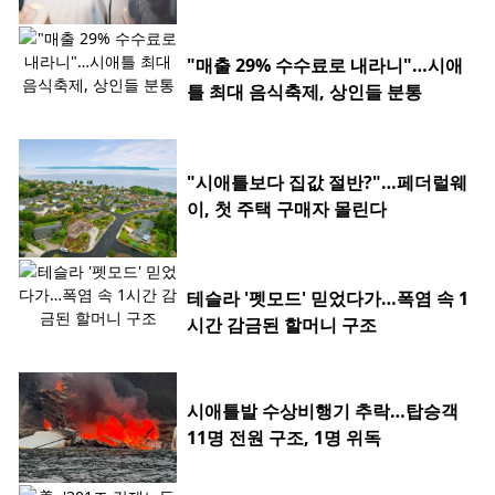
"매출 29% 수수료로 내라니"…시애
틀 최대 음식축제, 상인들 분통
"시애틀보다 집값 절반?"…페더럴웨
이, 첫 주택 구매자 몰린다
테슬라 '펫모드' 믿었다가…폭염 속 1
시간 감금된 할머니 구조
시애틀발 수상비행기 추락…탑승객
11명 전원 구조, 1명 위독