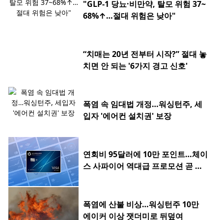
"GLP-1 당뇨·비만약, 탈모 위험 37~
68%↑…절대 위험은 낮아"
“치매는 20년 전부터 시작?” 절대 놓
치면 안 되는 '6가지 경고 신호'
폭염 속 임대법 개정…워싱턴주, 세
입자 '에어컨 설치권' 보장
연회비 95달러에 10만 포인트…체이
스 사파이어 역대급 프로모션 곧 종
료
폭염에 산불 비상…워싱턴주 10만
에이커 이상 잿더미로 뒤덮여