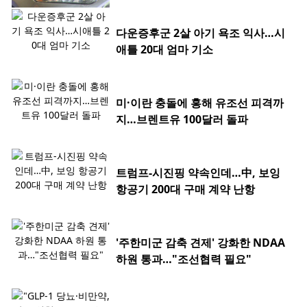
다운증후군 2살 아기 욕조 익사…시
애틀 20대 엄마 기소
미·이란 충돌에 홍해 유조선 피격까
지…브렌트유 100달러 돌파
트럼프-시진핑 약속인데…中, 보잉
항공기 200대 구매 계약 난항
'주한미군 감축 견제' 강화한 NDAA
하원 통과…"조선협력 필요"