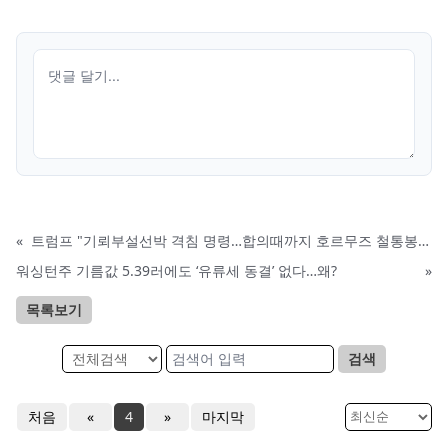
«
트럼프 "기뢰부설선박 격침 명령…합의때까지 호르무즈 철통봉쇄"
워싱턴주 기름값 5.39러에도 ‘유류세 동결’ 없다…왜?
»
목록보기
검색
처음
«
4
»
마지막