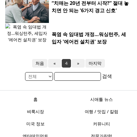
“치매는 20년 전부터 시작?” 절대 놓
치면 안 되는 '6가지 경고 신호'
폭염 속 임대법 개정…워싱턴주, 세
입자 '에어컨 설치권' 보장
처음
«
4
»
마지막
검색
홈
시애틀 뉴스
벼룩시장
여행 / 맛집 / 칼럼
미국 정보
커뮤니티
엔터테인먼트
전문가칼럼