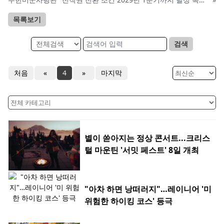
목록보기
검색
처음
«
4
»
마지막
별이 쏟아지는 정상 콘서트...크리스
털 마운틴 '서밋 페스트' 8일 개최
"아차 하면 낭떠러지"…레이니어 '미
위험한 하이킹 코스' 등극