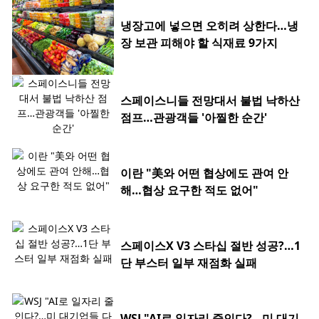
냉장고에 넣으면 오히려 상한다…냉
장 보관 피해야 할 식재료 9가지
스페이스니들 전망대서 불법 낙하산
점프…관광객들 '아찔한 순간'
이란 "美와 어떤 협상에도 관여 안
해…협상 요구한 적도 없어"
스페이스X V3 스타십 절반 성공?…1
단 부스터 일부 재점화 실패
WSJ "AI로 일자리 줄인다?…미 대기