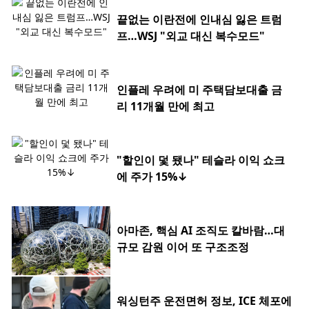
끝없는 이란전에 인내심 잃은 트럼
프…WSJ "외교 대신 복수모드"
인플레 우려에 미 주택담보대출 금
리 11개월 만에 최고
"할인이 덫 됐나" 테슬라 이익 쇼크
에 주가 15%↓
아마존, 핵심 AI 조직도 칼바람…대
규모 감원 이어 또 구조조정
워싱턴주 운전면허 정보, ICE 체포에