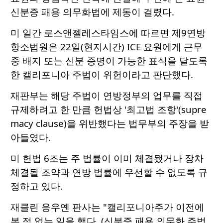
신분증 패용 의무화법에 제동이 걸렸다.
미 일간 로스앤젤레스타임스에 따르면 제9연방
항소법원은 22일(현지시간) ICE 요원에게 근무
중 배지 또는 신분 증명이 가능한 표식을 달도록
한 캘리포니아 주법이 위헌이라고 판단했다.
재판부는 해당 주법이 연방정부의 업무를 직접
규제하려고 한 만큼 헌법상 '최고법 조항'(supre
macy clause)을 위반했다는 법무부의 주장을 받
아들였다.
미 헌법 6조는 주 법률이 이미 체결됐거나 장차
체결될 조약과 연방 법률에 우선할 수 없도록 규
정하고 있다.
재클린 응우옌 판사는 "캘리포니아주가 이전에
본 적 없는 일을 했다. (신분증 패용 의무화 주법