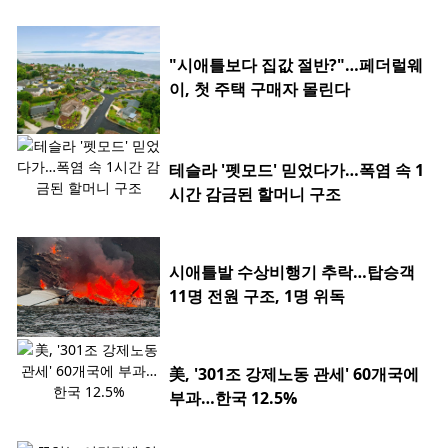
"시애틀보다 집값 절반?"…페더럴웨
이, 첫 주택 구매자 몰린다
테슬라 '펫모드' 믿었다가…폭염 속 1
시간 감금된 할머니 구조
시애틀발 수상비행기 추락…탑승객
11명 전원 구조, 1명 위독
美, '301조 강제노동 관세' 60개국에
부과…한국 12.5%