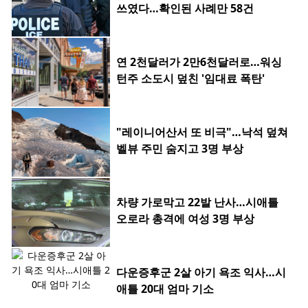
쓰였다…확인된 사례만 58건
연 2천달러가 2만6천달러로…워싱
턴주 소도시 덮친 '임대료 폭탄'
"레이니어산서 또 비극"…낙석 덮쳐
벨뷰 주민 숨지고 3명 부상
차량 가로막고 22발 난사…시애틀
오로라 총격에 여성 3명 부상
다운증후군 2살 아기 욕조 익사…시
애틀 20대 엄마 기소