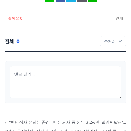
좋아요
0
인쇄
전체
0
«
"백만장자 은퇴는 꿈?"…미 은퇴자 중 상위 3.2%만 '밀리언달러' 달성
주한미군사령관 "전작권 전환 조건 2029년 1분기까지 달성 목표"
»