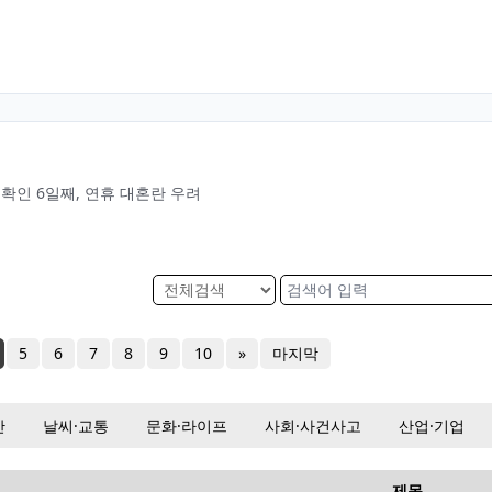
미확인 6일째, 연휴 대혼란 우려
5
6
7
8
9
10
»
마지막
산
날씨·교통
문화·라이프
사회·사건사고
산업·기업
제목