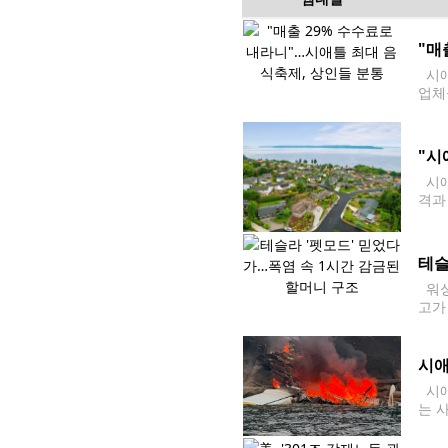
"매
시애
업체
다. 
"시
시애
격과
에 
간 
테슬
워싱
고가
했다
시애
시애
는 
따르
레이