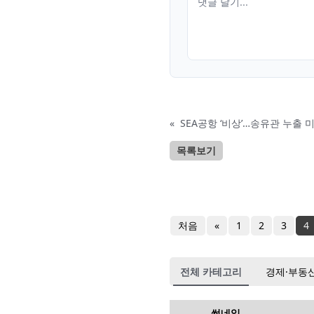
«
SEA공항 ‘비상’…송유관 누출 
목록보기
처음
«
1
2
3
4
전체 카테고리
경제·부동
썸네일