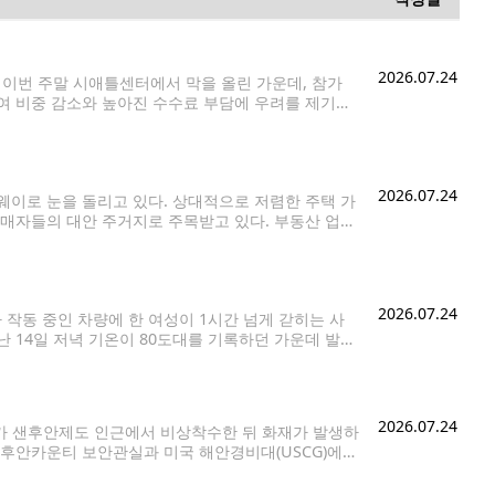
2026.07.24
)'이 이번 주말 시애틀센터에서 막을 올린 가운데, 참가
여 비중 감소와 높아진 수수료 부담에 우려를 제기했
o)'의 운영자 파비올라는 수년간 신청한
2026.07.24
이로 눈을 돌리고 있다. 상대적으로 저렴한 주택 가
구매자들의 대안 주거지로 주목받고 있다. 부동산 업계
로 인기를 유지해왔다. 올해 6월 기준 단독주택 중
2026.07.24
가 작동 중인 차량에 한 여성이 1시간 넘게 갇히는 사
 14일 저녁 기온이 80도대를 기록하던 가운데 발생
신고했다. 현장에 출동한 경찰은 여성이
2026.07.24
기가 샌후안제도 인근에서 비상착수한 뒤 화재가 발생하
샌후안카운티 보안관실과 미국 해안경비대(USCG)에
land) 인근 해상에서 발생했다. 사고 항공기는 시애틀
상비행기로,