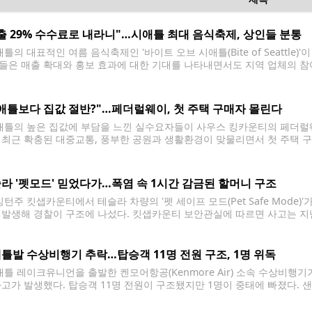
출 29% 수수료로 내라니"…시애틀 최대 음식축제, 상인들 분통
틀의 대표적인 여름 음식축제인 '바이트 오브 시애틀(Bite of Seattle
들은 매출 확대와 홍보 효과에 대한 기대를 나타내면서도 지역 업체의 참
올해 처음 축제에 참가하는 타코 전문점 '타코스 엘 요요(Tacos El Yoy
애틀보다 집값 절반?"…페더럴웨이, 첫 주택 구매자 몰린다
틀의 높은 집값에 부담을 느낀 실수요자들이 사우스 킹카운티의 페더럴웨
 최근 확충된 대중교통, 풍부한 공원과 생활환경이 맞물리면서 첫 주택 
따르면 페더럴웨이는 오랫동안 시애틀과 타코마 사이의 합리적인 주거지역으
거래가격은 67만7,500달러로
라 '펫모드' 믿었다가…폭염 속 1시간 감금된 할머니 구조
턴주 킷샙카운티에서 테슬라 차량의 '펫 세이프 모드(Pet Safe Mode)'
 발생해 경찰이 구조에 나섰다. 킷샙카운티 보안관실에 따르면 사고는 지난
. 시민들은 차량 안에 갇힌 여성이 도움을 요청하는 모습을 보고 911에 
틀발 수상비행기 추락…탑승객 11명 전원 구조, 1명 위독
틀 레이크유니언을 출발한 켄모어항공(Kenmore Air) 소속 수상비행
사고가 발생했다. 탑승객 11명 전원이 구조됐지만 1명이 중태에 빠졌다. 
면 사고는 23일 오후 5시 15분께 샌후안제도 수시아 아일랜드(Sucia Is
크유니언에서 로슈하버(Roche Harbor)로 향하던 켄모어항공 소속 수