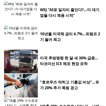
WSJ "AI로 일자리 줄인다?…미 대기
업들 다시 채용 시작"
10년물 미국채 금리 4.7%…트럼프 2
기 들어 최고
미국 추방명령 한 달 새 30% 급증…
타코마선 ICE 체포 현장 포착
"호르무즈 막히고 기름값 비상"…유
가 20% 추가 폭등 경고