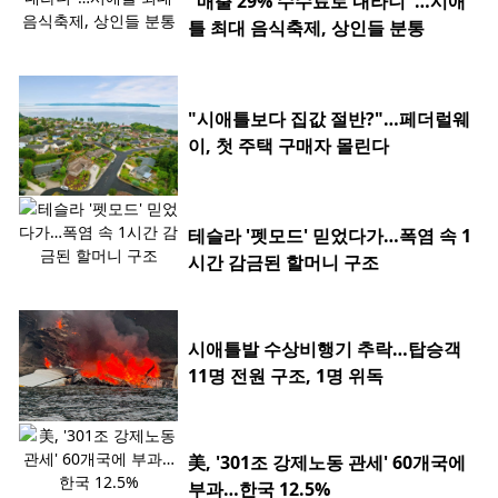
"매출 29% 수수료로 내라니"…시애
틀 최대 음식축제, 상인들 분통
"시애틀보다 집값 절반?"…페더럴웨
이, 첫 주택 구매자 몰린다
테슬라 '펫모드' 믿었다가…폭염 속 1
시간 감금된 할머니 구조
시애틀발 수상비행기 추락…탑승객
11명 전원 구조, 1명 위독
美, '301조 강제노동 관세' 60개국에
부과…한국 12.5%