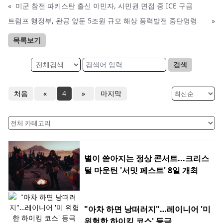
«
미군 참전 파키스탄 출신 이민자, 시민권 면접 중 ICE 구금
트럼프 행정부, 완공 앞둔 5조원 규모 해상 풍력발전 중단명령
»
목록보기
검색
처음
«
4
»
마지막
별이 쏟아지는 정상 콘서트...크리스
털 마운틴 '서밋 페스트' 8일 개최
"아차 하면 낭떠러지"…레이니어 '미
위험한 하이킹 코스' 등극