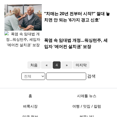
“치매는 20년 전부터 시작?” 절대 놓
치면 안 되는 '6가지 경고 신호'
폭염 속 임대법 개정…워싱턴주, 세
입자 '에어컨 설치권' 보장
처음
«
4
»
마지막
검색
홈
시애틀 뉴스
벼룩시장
여행 / 맛집 / 칼럼
미국 정보
커뮤니티