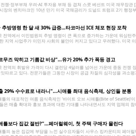
 전쟁·정부부채 우려·AI 투자용 부채 등 겹쳐 스콧 베선트 미국 재무장관 [
시장의 벤치마크인 10년 만기 미국 국채금리가 도널드 트럼프 2기 행정부 
 대통령이 경제 전반에 걸친 비용 절감을 공약으로 내세우며 재집권했지만
 추방명령 한 달 새 30% 급증…타코마선 ICE 체포 현장 포착
 전역에서 이민법원의 추방 명령이 큰 폭으로 증가하는 가운데 워싱턴주 
한 지역 사업주가 이민자 사회의 불안이 커지고 있다고 우려했다. 미국 이
명령은 약 7만9천건으로 집계됐다. 이는 직전 두 달간 각각 약 6만건 수준
르무즈 막히고 기름값 비상"…유가 20% 추가 폭등 경고
 전역의 휘발유 가격이 다시 갤런당 4달러를 넘어선 가운데 중동 전쟁 
 잇따르고 있다. 전문가들은 그동안 시장이 공급 차질의 심각성을 과소평
 더욱 커질 수 있다고 분석했다. 최근 미국과 이란의 군사 충돌이 확대되
출 29% 수수료로 내라니"…시애틀 최대 음식축제, 상인들 분통
틀의 대표적인 여름 음식축제인 '바이트 오브 시애틀(Bite of Seattle
들은 매출 확대와 홍보 효과에 대한 기대를 나타내면서도 지역 업체의 참
올해 처음 축제에 참가하는 타코 전문점 '타코스 엘 요요(Tacos El Yoy
애틀보다 집값 절반?"…페더럴웨이, 첫 주택 구매자 몰린다
틀의 높은 집값에 부담을 느낀 실수요자들이 사우스 킹카운티의 페더럴웨