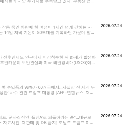
구매자들의 대안 주거지로 주목받고 있다. 부동산 업계
로 인기를 유지해왔다. 올해 6월 기준 단독주택 중
2026.07.24
가 작동 중인 차량에 한 여성이 1시간 넘게 갇히는 사
 14일 저녁 기온이 80도대를 기록하던 가운데 발생
신고했다. 현장에 출동한 경찰은 여성이
2026.07.24
기가 샌후안제도 인근에서 비상착수한 뒤 화재가 발생하
샌후안카운티 보안관실과 미국 해안경비대(USCG)에
land) 인근 해상에서 발생했다. 사고 항공기는 시애틀
상비행기로,
2026.07.24
 美 수입품의 99%가 60개국에서…사실상 전 세계 무
상한' 사수 관건 트럼프 대통령 [AFP=연합뉴스. 재판
근거로 10∼12.5%의 '강제노동 관세'를 60개국에 부
2026.07.24
프, 군사작전인 '플랜A'로 되돌아가는 중"…대규모
 자료사진. 재판매 및 DB 금지] 도널드 트럼프 미국
동으로 '복수'하는 쪽으로 기울고 있다고 월스트리