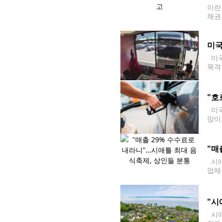
이란
채권
럼프
미국
미국
목격
방 
"호
미국
망이
담이
"매
시애
업체
다. 
"시
시애