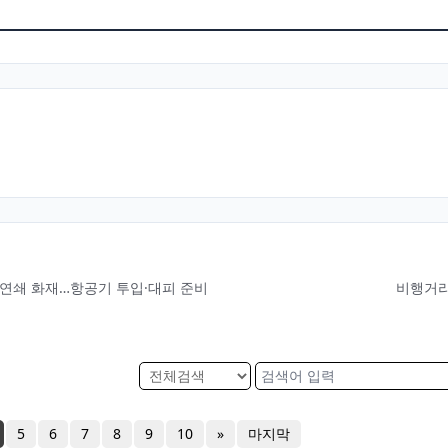
90 연쇄 화재…항공기 투입·대피 준비
비행거리
5
6
7
8
9
10
»
마지막