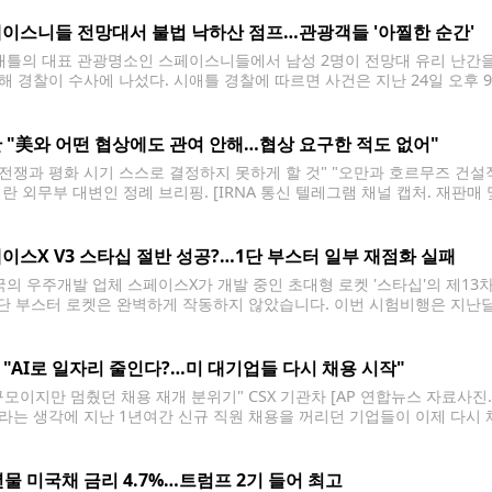
이스니들 전망대서 불법 낙하산 점프…관광객들 '아찔한 순간'
틀의 대표 관광명소인 스페이스니들에서 남성 2명이 전망대 유리 난간을 
해 경찰이 수사에 나섰다. 시애틀 경찰에 따르면 사건은 지난 24일 오후 
해 전망대에 들어간 뒤 내부를 둘러보며 주변을 살피다가 화장실에 들어갔
 "美와 어떤 협상에도 관여 안해…협상 요구한 적도 없어"
, 전쟁과 평화 시기 스스로 결정하지 못하게 할 것" "오만과 호르무즈 건
이란 외무부 대변인 정례 브리핑. [IRNA 통신 텔레그램 채널 캡처. 재판매
 충돌이 사흘째 중단된 가운데, 이란 외무부는 미국과의 대화 재개에 선을
이스X V3 스타십 절반 성공?…1단 부스터 일부 재점화 실패
의 우주개발 업체 스페이스X가 개발 중인 초대형 로켓 '스타십'의 제1
1단 부스터 로켓은 완벽하게 작동하지 않았습니다. 이번 시험비행은 지난달
니다. 주요 외신에 따르면 스페이스X는 24일(현지시간) 미국 텍사스주 스
 탑재된 'V3 스타십' 기준으로는 지난 5월
J "AI로 일자리 줄인다?…미 대기업들 다시 채용 시작"
규모이지만 멈췄던 채용 재개 분위기" CSX 기관차 [AP 연합뉴스 자료사진.
라는 생각에 지난 1년여간 신규 직원 채용을 꺼리던 기업들이 이제 다시 
 분야에서 멈춰있던 직원 채용이 재개되는 분위기다. 월스트리트저널(WSJ)
까지
년물 미국채 금리 4.7%…트럼프 2기 들어 최고