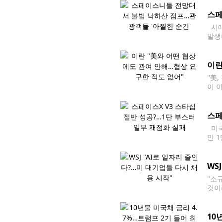
스페
시애
발생
구매
이란
"美
이 
무력
스페
미국
만 
것입
진이
WS
"소
것이
여러
르기
10