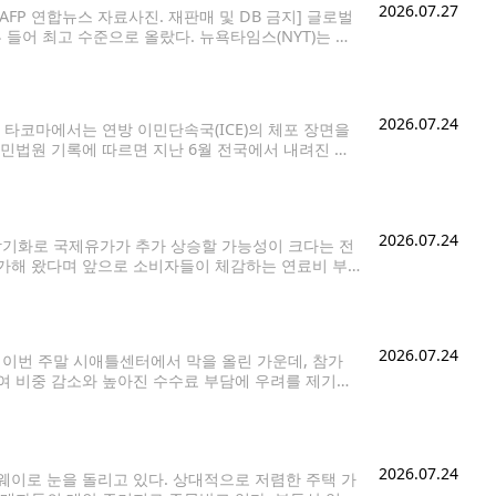
2026.07.27
AFP 연합뉴스 자료사진. 재판매 및 DB 금지] 글로벌
들어 최고 수준으로 올랐다. 뉴욕타임스(NYT)는 트
, 그가 정책 성공의 척도로 삼는 미국채
2026.07.24
타코마에서는 연방 이민단속국(ICE)의 체포 장면을
민법원 기록에 따르면 지난 6월 전국에서 내려진 추
이었던 것보다 약 30% 증가한
2026.07.24
장기화로 국제유가가 추가 상승할 가능성이 크다는 전
가해 왔다며 앞으로 소비자들이 체감하는 연료비 부
면서 국제유가가 배럴당 100달러를 넘어섰다. 여기에
2026.07.24
)'이 이번 주말 시애틀센터에서 막을 올린 가운데, 참가
여 비중 감소와 높아진 수수료 부담에 우려를 제기했
o)'의 운영자 파비올라는 수년간 신청한
2026.07.24
이로 눈을 돌리고 있다. 상대적으로 저렴한 주택 가