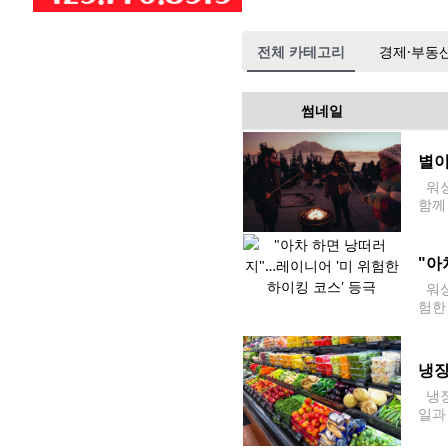
전체 카테고리
경제·부동
썸네일
별이
워싱
함께 
13
"아
워싱
험한
석한
을 
냉장
냉장
일과
는 