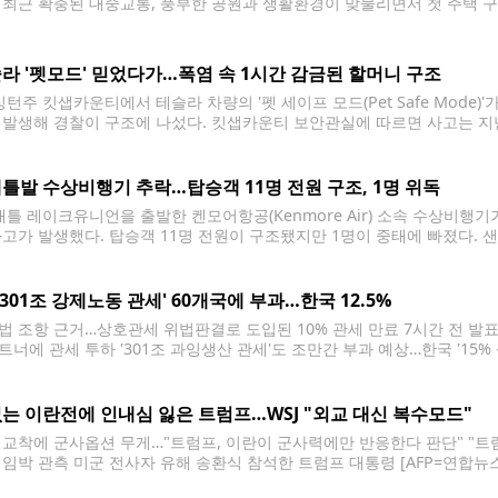
 최근 확충된 대중교통, 풍부한 공원과 생활환경이 맞물리면서 첫 주택 
따르면 페더럴웨이는 오랫동안 시애틀과 타코마 사이의 합리적인 주거지역으
거래가격은 67만7,500달러로
라 '펫모드' 믿었다가…폭염 속 1시간 감금된 할머니 구조
턴주 킷샙카운티에서 테슬라 차량의 '펫 세이프 모드(Pet Safe Mode)'
 발생해 경찰이 구조에 나섰다. 킷샙카운티 보안관실에 따르면 사고는 지난
. 시민들은 차량 안에 갇힌 여성이 도움을 요청하는 모습을 보고 911에 
틀발 수상비행기 추락…탑승객 11명 전원 구조, 1명 위독
틀 레이크유니언을 출발한 켄모어항공(Kenmore Air) 소속 수상비행
사고가 발생했다. 탑승객 11명 전원이 구조됐지만 1명이 중태에 빠졌다. 
면 사고는 23일 오후 5시 15분께 샌후안제도 수시아 아일랜드(Sucia Is
크유니언에서 로슈하버(Roche Harbor)로 향하던 켄모어항공 소속 수
 '301조 강제노동 관세' 60개국에 부과…한국 12.5%
법 조항 근거…상호관세 위법판결로 도입된 10% 관세 만료 7시간 전 발표
트너에 관세 투하 '301조 과잉생산 관세'도 조만간 부과 예상…한국 '15% 
 DB 금지] 도널드 트럼프 미국 행정부는 23일(현지시간) 무역법 301조를 
다.
는 이란전에 인내심 잃은 트럼프…WSJ "외교 대신 복수모드"
 교착에 군사옵션 무게…"트럼프, 이란이 군사력에만 반응한다 판단" "트럼
 임박 관측 미군 전사자 유해 송환식 참석한 트럼프 대통령 [AFP=연합뉴스
령이 이란전 장기화와 협상 교착에 인내심을 잃으면서 이란에 대해 군사행