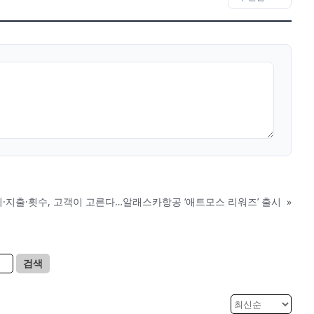
·지출·횟수, 고객이 고른다…알래스카항공 ‘애트모스 리워즈’ 출시
»
검색