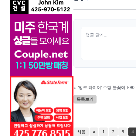
«
‘펑크 타이어’ 주행 불꽃에 I-
목록보기
처음
«
1
2
3
4