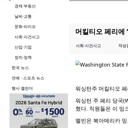
경제·부동산
날씨·교통
문화·라이프
머킬티오 페리에 ‘
사회·사건사고
사회·사건사고
작성
산업·기업
정치·정책
한국 뉴스
연예 · 스포츠 뉴스
워싱턴주 머킬티오 페
행사 캘린더
워싱턴 주 페리 당국(
혔다. 직원들은 이 밍크
멜빈은 북아메리카 밍크(