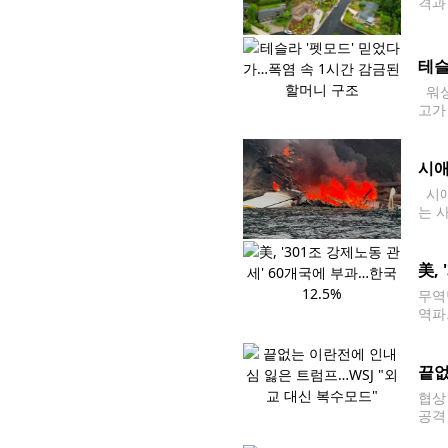
격과
에 
간 
테슬
워싱
고가
했다
시애
시애
는 
따르
레이
美,
무역
역파
매 및
과했
끝없
협상
공격
대통