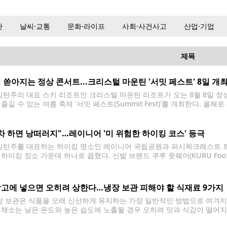
산
날씨·교통
문화·라이프
사회·사건사고
산업·기업
제목
 쏟아지는 정상 콘서트...크리스털 마운틴 '서밋 페스트' 8일 개
턴주의 대표 스키 리조트인 크리스털 마운틴 리조트가 오는 8월 8일 정상에
즐길 수 있는 여름 축제 '서밋 페스트(Summit Fest)'를 개최한다. 올
0m)에 위치한 정상에서 열리는 행사로, 워싱턴주에서 가장 높은 곳에서 열
차 하면 낭떠러지"…레이니어 '미 위험한 하이킹 코스' 등극
턴주를 대표하는 하이킹 명소인 레이니어 국립공원과 퍼시픽크레스트 트레일(Paci
 하이킹 장소 가운데 하나로 꼽혔다. 신발 브랜드 쿠루 풋웨어(KURU Foo
 결과, 태평양 북서부 지역에서는 레이니어 국립공원과 퍼시픽크레스트 
올렸다. 워싱턴주 레이니어 국립공원은
고에 넣으면 오히려 상한다…냉장 보관 피해야 할 식재료 9가지
 보관은 식품을 오래 신선하게 유지하는 가장 일반적인 방법으로 여겨지지
 채소는 낮은 온도와 높은 습도에 노출될 경우 오히려 맛과 식감이 떨어지
조언이 나왔다. 식품 전문 매체 올레시피(Allrecipes)는 최근 냉장고에 