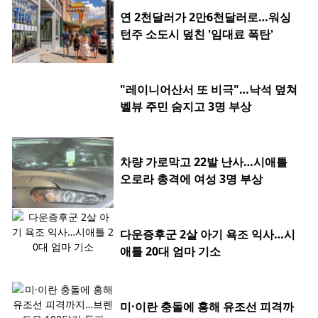
연 2천달러가 2만6천달러로…워싱
턴주 소도시 덮친 '임대료 폭탄'
"레이니어산서 또 비극"…낙석 덮쳐
벨뷰 주민 숨지고 3명 부상
차량 가로막고 22발 난사…시애틀
오로라 총격에 여성 3명 부상
다운증후군 2살 아기 욕조 익사…시
애틀 20대 엄마 기소
미·이란 충돌에 홍해 유조선 피격까