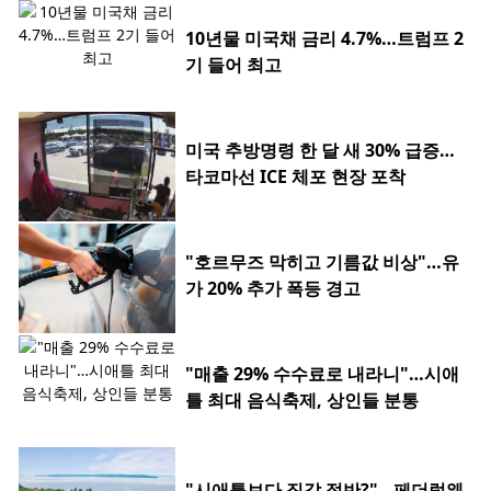
10년물 미국채 금리 4.7%…트럼프 2
기 들어 최고
미국 추방명령 한 달 새 30% 급증…
타코마선 ICE 체포 현장 포착
"호르무즈 막히고 기름값 비상"…유
가 20% 추가 폭등 경고
"매출 29% 수수료로 내라니"…시애
틀 최대 음식축제, 상인들 분통
"시애틀보다 집값 절반?"…페더럴웨