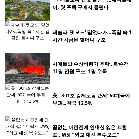
이, 첫 주택 구매자 몰린다
테슬라 '펫모드' 믿었다가…폭염 속 1
시간 감금된 할머니 구조
시애틀발 수상비행기 추락…탑승객
11명 전원 구조, 1명 위독
美, '301조 강제노동 관세' 60개국에
부과…한국 12.5%
끝없는 이란전에 인내심 잃은 트럼
프…WSJ "외교 대신 복수모드"