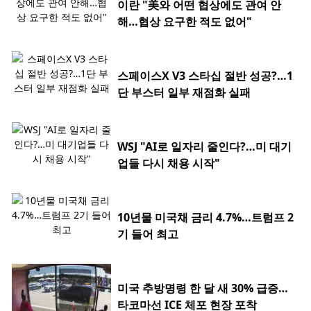
이란 "美와 어떤 협상에도 관여 안
해…협상 요구한 적도 없어"
스페이스X V3 스타십 절반 성공?…1
단 부스터 일부 재점화 실패
WSJ "AI로 일자리 줄인다?…미 대기
업들 다시 채용 시작"
10년물 미국채 금리 4.7%…트럼프 2
기 들어 최고
미국 추방명령 한 달 새 30% 급증…
타코마선 ICE 체포 현장 포착