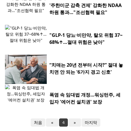
'주한미군 감축 견제' 강화한 NDAA
하원 통과…"조선협력 필요"
"GLP-1 당뇨·비만약, 탈모 위험 37~
68%↑…절대 위험은 낮아"
“치매는 20년 전부터 시작?” 절대 놓
치면 안 되는 '6가지 경고 신호'
폭염 속 임대법 개정…워싱턴주, 세
입자 '에어컨 설치권' 보장
처음
«
4
»
마지막