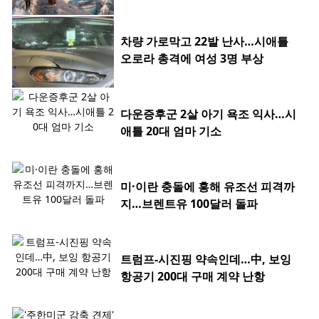
차량 가로막고 22발 난사…시애틀
오로라 총격에 여성 3명 부상
다운증후군 2살 아기 욕조 익사…시
애틀 20대 엄마 기소
미·이란 충돌에 홍해 유조선 피격까
지…브렌트유 100달러 돌파
트럼프-시진핑 약속인데…中, 보잉
항공기 200대 구매 계약 난항