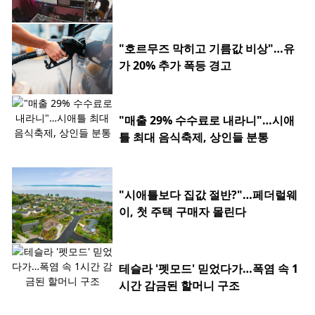
"호르무즈 막히고 기름값 비상"…유
가 20% 추가 폭등 경고
"매출 29% 수수료로 내라니"…시애
틀 최대 음식축제, 상인들 분통
"시애틀보다 집값 절반?"…페더럴웨
이, 첫 주택 구매자 몰린다
테슬라 '펫모드' 믿었다가…폭염 속 1
시간 감금된 할머니 구조