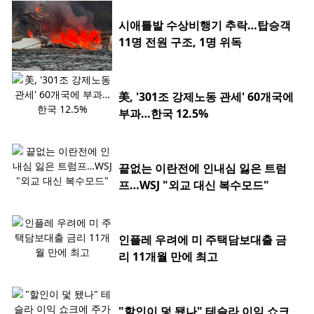
시애틀발 수상비행기 추락…탑승객
11명 전원 구조, 1명 위독
美, '301조 강제노동 관세' 60개국에
부과…한국 12.5%
끝없는 이란전에 인내심 잃은 트럼
프…WSJ "외교 대신 복수모드"
인플레 우려에 미 주택담보대출 금
리 11개월 만에 최고
"할인이 덫 됐나" 테슬라 이익 쇼크