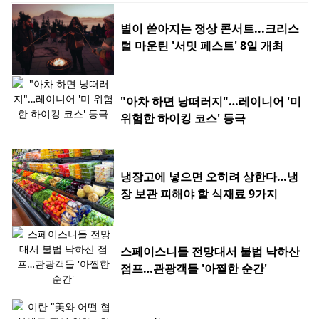
별이 쏟아지는 정상 콘서트...크리스
털 마운틴 '서밋 페스트' 8일 개최
"아차 하면 낭떠러지"…레이니어 '미
위험한 하이킹 코스' 등극
냉장고에 넣으면 오히려 상한다…냉
장 보관 피해야 할 식재료 9가지
스페이스니들 전망대서 불법 낙하산
점프…관광객들 '아찔한 순간'