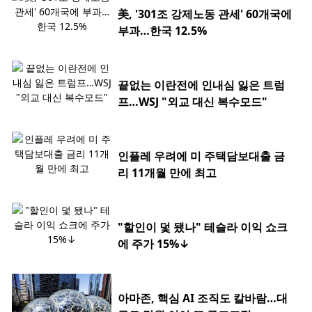
美, '301조 강제노동 관세' 60개국에
부과…한국 12.5%
끝없는 이란전에 인내심 잃은 트럼
프…WSJ "외교 대신 복수모드"
인플레 우려에 미 주택담보대출 금
리 11개월 만에 최고
"할인이 덫 됐나" 테슬라 이익 쇼크
에 주가 15%↓
아마존, 핵심 AI 조직도 칼바람…대