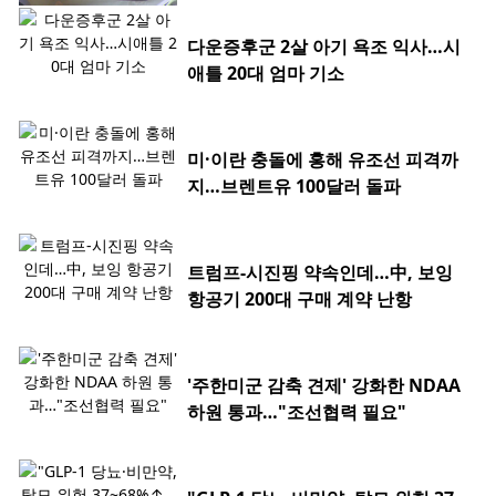
다운증후군 2살 아기 욕조 익사…시
애틀 20대 엄마 기소
미·이란 충돌에 홍해 유조선 피격까
지…브렌트유 100달러 돌파
트럼프-시진핑 약속인데…中, 보잉
항공기 200대 구매 계약 난항
'주한미군 감축 견제' 강화한 NDAA
하원 통과…"조선협력 필요"