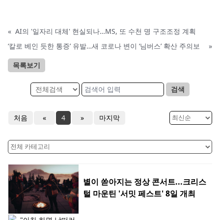
«
AI의 '일자리 대체' 현실되나…MS, 또 수천 명 구조조정 계획
‘칼로 베인 듯한 통증’ 유발…새 코로나 변이 ‘님버스’ 확산 주의보
»
목록보기
검색
처음
«
4
»
마지막
별이 쏟아지는 정상 콘서트...크리스
털 마운틴 '서밋 페스트' 8일 개최