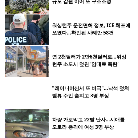
규모 감원 이어 또 구조조정
워싱턴주 운전면허 정보, ICE 체포에
쓰였다…확인된 사례만 58건
연 2천달러가 2만6천달러로…워싱
턴주 소도시 덮친 '임대료 폭탄'
"레이니어산서 또 비극"…낙석 덮쳐
벨뷰 주민 숨지고 3명 부상
차량 가로막고 22발 난사…시애틀
오로라 총격에 여성 3명 부상