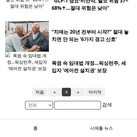
"GLP-1 당뇨·비만약, 탈모 위험 37~
68%↑…절대 위험은 낮아"
“치매는 20년 전부터 시작?” 절대 놓
치면 안 되는 '6가지 경고 신호'
폭염 속 임대법 개정…워싱턴주, 세
입자 '에어컨 설치권' 보장
처음
«
4
»
마지막
검색
홈
시애틀 뉴스