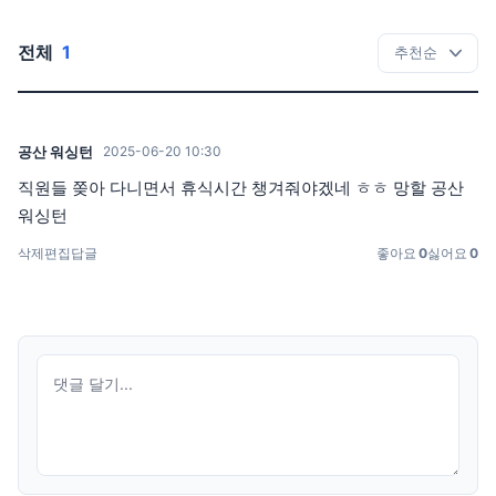
전체
1
공산 워싱턴
2025-06-20 10:30
직원들 쫒아 다니면서 휴식시간 챙겨줘야겠네 ㅎㅎ 망할 공산
워싱턴
삭제
편집
답글
좋아요
0
싫어요
0