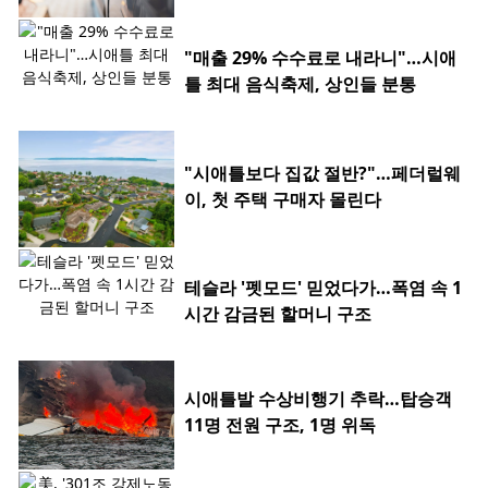
"매출 29% 수수료로 내라니"…시애
틀 최대 음식축제, 상인들 분통
"시애틀보다 집값 절반?"…페더럴웨
이, 첫 주택 구매자 몰린다
테슬라 '펫모드' 믿었다가…폭염 속 1
시간 감금된 할머니 구조
시애틀발 수상비행기 추락…탑승객
11명 전원 구조, 1명 위독