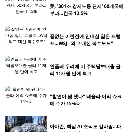
美, '301조 강제노동 관세' 60개국에
부과…한국 12.5%
끝없는 이란전에 인내심 잃은 트럼
프…WSJ "외교 대신 복수모드"
인플레 우려에 미 주택담보대출 금
리 11개월 만에 최고
"할인이 덫 됐나" 테슬라 이익 쇼크
에 주가 15%↓
아마존, 핵심 AI 조직도 칼바람…대