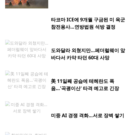
타코마 ICE에 9개월 구금된 미 육군
참전용사…연방법원 석방 결정
도와달라 외쳤지만…페더럴웨이 앞
바다서 카약 타던 60대 사망
美 11일째 공습에 테헤란도 폭
음…'곡괭이산' 타격 예고로 긴장
미중 AI 경쟁 격화…서로 장벽 쌓기