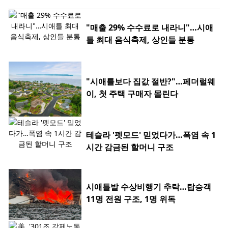
"매출 29% 수수료로 내라니"…시애
틀 최대 음식축제, 상인들 분통
"시애틀보다 집값 절반?"…페더럴웨
이, 첫 주택 구매자 몰린다
테슬라 '펫모드' 믿었다가…폭염 속 1
시간 감금된 할머니 구조
시애틀발 수상비행기 추락…탑승객
11명 전원 구조, 1명 위독