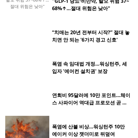
"GLP-1 당뇨·비만약, 탈모 위험 37~
68%↑…절대 위험은 낮아"
“치매는 20년 전부터 시작?” 절대 놓
치면 안 되는 '6가지 경고 신호'
폭염 속 임대법 개정…워싱턴주, 세
입자 '에어컨 설치권' 보장
연회비 95달러에 10만 포인트…체이
스 사파이어 역대급 프로모션 곧 종
료
폭염에 산불 비상…워싱턴주 10만
에이커 이상 잿더미로 뒤덮여