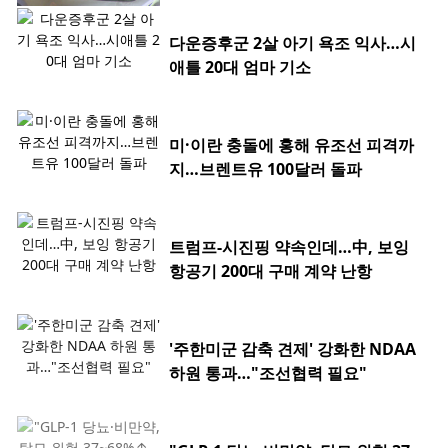
다운증후군 2살 아기 욕조 익사…시
애틀 20대 엄마 기소
미·이란 충돌에 홍해 유조선 피격까
지…브렌트유 100달러 돌파
트럼프-시진핑 약속인데…中, 보잉
항공기 200대 구매 계약 난항
'주한미군 감축 견제' 강화한 NDAA
하원 통과…"조선협력 필요"