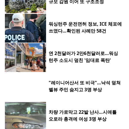
규모 감원 이어 또 구조조정
워싱턴주 운전면허 정보, ICE 체포에
쓰였다…확인된 사례만 58건
연 2천달러가 2만6천달러로…워싱
턴주 소도시 덮친 '임대료 폭탄'
"레이니어산서 또 비극"…낙석 덮쳐
벨뷰 주민 숨지고 3명 부상
차량 가로막고 22발 난사…시애틀
오로라 총격에 여성 3명 부상