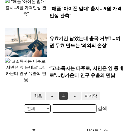
"애플 '아이폰 임대' 출시…9월 가격
인상 관측"
유효기간 남았는데 출국 거부?…여
권 무효 만드는 ‘의외의 손상’
“고소득자는 타주로, 서민은 옆 동네
로”…킹카운티 인구 유출의 민낯
처음
«
4
»
마지막
검색
홈
시애틀 뉴스