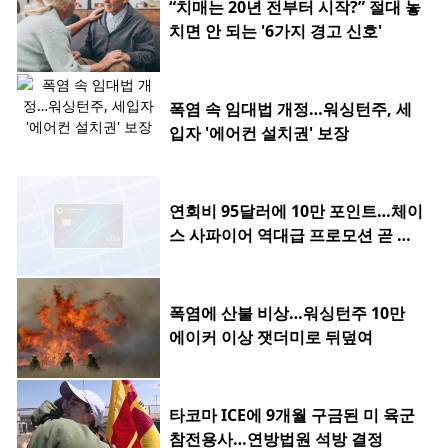
“치매는 20년 전부터 시작?” 절대 놓
치면 안 되는 '6가지 경고 신호'
폭염 속 임대법 개정…워싱턴주, 세
입자 '에어컨 설치권' 보장
연회비 95달러에 10만 포인트…체이
스 사파이어 역대급 프로모션 곧 종
료
폭염에 산불 비상…워싱턴주 10만
에이커 이상 잿더미로 뒤덮여
타코마 ICE에 9개월 구금된 미 육군
참전용사…연방법원 석방 결정