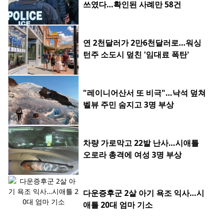
쓰였다…확인된 사례만 58건
연 2천달러가 2만6천달러로…워싱
턴주 소도시 덮친 '임대료 폭탄'
"레이니어산서 또 비극"…낙석 덮쳐
벨뷰 주민 숨지고 3명 부상
차량 가로막고 22발 난사…시애틀
오로라 총격에 여성 3명 부상
다운증후군 2살 아기 욕조 익사…시
애틀 20대 엄마 기소