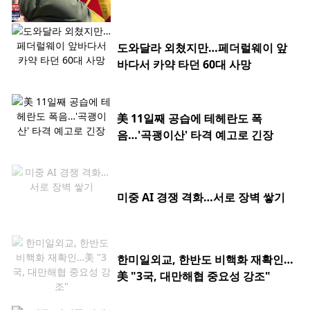
도와달라 외쳤지만…페더럴웨이 앞
바다서 카약 타던 60대 사망
美 11일째 공습에 테헤란도 폭
음…'곡괭이산' 타격 예고로 긴장
미중 AI 경쟁 격화…서로 장벽 쌓기
한미일외교, 한반도 비핵화 재확인…
美 "3국, 대만해협 중요성 강조"