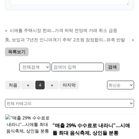
«
시애틀 주택시장 한파…가격 하락 전망에 거래 취소 급증
美, 보잉과 '7년전 인니여객기 추락' 2조원 잠정합의…유족 반발
»
목록보기
검색
처음
«
4
»
마지막
"매출 29% 수수료로 내라니"…시애
틀 최대 음식축제, 상인들 분통