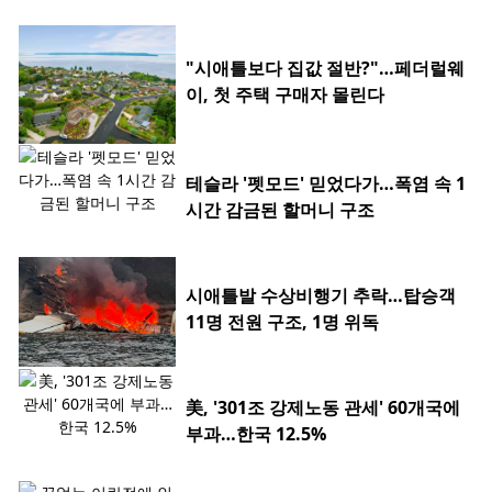
"시애틀보다 집값 절반?"…페더럴웨
이, 첫 주택 구매자 몰린다
테슬라 '펫모드' 믿었다가…폭염 속 1
시간 감금된 할머니 구조
시애틀발 수상비행기 추락…탑승객
11명 전원 구조, 1명 위독
美, '301조 강제노동 관세' 60개국에
부과…한국 12.5%