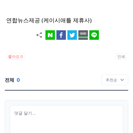
연합뉴스제공 (케이시애틀 제휴사)
좋아요
0
인쇄
전체
0