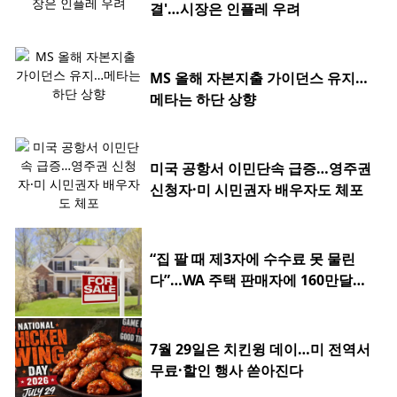
결'…시장은 인플레 우려
MS 올해 자본지출 가이던스 유지…
메타는 하단 상향
미국 공항서 이민단속 급증…영주권
신청자·미 시민권자 배우자도 체포
“집 팔 때 제3자에 수수료 못 물린
다”…WA 주택 판매자에 160만달러
환급
7월 29일은 치킨윙 데이…미 전역서
무료·할인 행사 쏟아진다