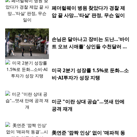
페더럴웨이 병원 찾았다가 경찰 제
압 끝 사망…'타살' 판정, 무슨 일이
손님은 달아나고 장비는 도난…'바이
트 오브 시애틀' 상인들 수천달러 피
해
미국 2분기 성장률 1.5%로 둔화…소
비·AI투자가 성장 지탱
미군 "이란 상대 공습"…엿새 만에
공격 재개
美연준 '깜짝 인상' 없이 '매파적 동