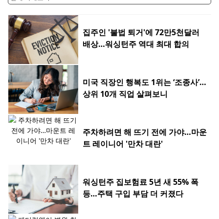
집주인 '불법 퇴거'에 72만5천달러
배상…워싱턴주 역대 최대 합의
미국 직장인 행복도 1위는 ‘조종사’…
상위 10개 직업 살펴보니
주차하려면 해 뜨기 전에 가야…마운
트 레이니어 '만차 대란'
워싱턴주 집보험료 5년 새 55% 폭
등…주택 구입 부담 더 커졌다