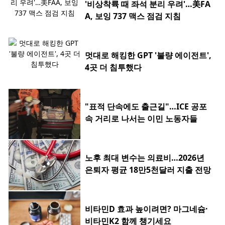
'비상착륙 때 좌석 분리 우려'…美FA
A, 보잉 737 맥스 점검 지침
멋대로 해킹한 GPT '불량 에이전트',
4곳 더 침투했다
"표적 단속에도 출근길"…ICE 공포
속 거리로 나서는 이민 노동자들
노후 최대 변수는 의료비…2026년
은퇴자 평균 18만5천달러 지출 전망
비타민D 효과 높이려면? 마그네슘·
비타민K2 함께 챙기세요