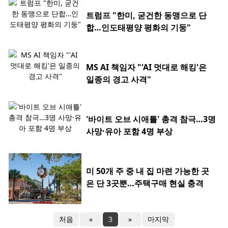
트럼프 "한미, 굳건한 동맹으로 단
합…인도태평양 평화의 기둥"
MS AI 책임자 "'AI 멋대로 해킹'은
일종의 경고 사격"
'바이트 오브 시애틀' 총격 참극…3명
사망·유아 포함 4명 부상
미 50개 주 중 내 집 마련 가능한 곳
은 단 3곳뿐…주택구매 현실 충격
처음
«
3
»
마지막