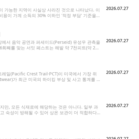
2026.07.27
이 가능한 지역이 사실상 사라진 것으로 나타났다. 이
비용이 가계 소득의 30% 이하인 '적정 부담' 기준을
각 주의 중위소득 대비 연간 모기지 상환액 비중을
최
2026.07.27
서 음악 공연과 퍼세이드(Perseid) 유성우 관측을
해로 6회째를 맞는 서밋 페스트는 해발 약 7천피트(약 2천
리는 야외 음악 공연으로 알려져 있다.
2026.07.27
fic Crest Trail·PCT)이 미국에서 가장 위
twear)가 최근 미국의 하이킹 부상 및 사고 통계를 분
트레일이 전국에서 위험도가 높은 하이킹 명소에 이름
2026.07.27
만, 모든 식재료에 해당하는 것은 아니다. 일부 과
고 숙성이 방해될 수 있어 상온 보관이 더 적합하다
보관하지 않는 것이 좋은 과일과
2026.07.27