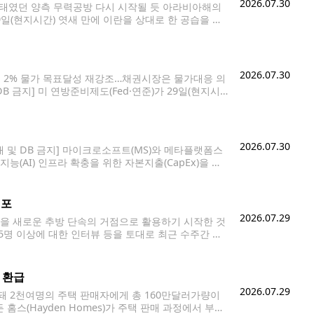
2026.07.30
강상태였던 양측 무력공방 다시 시작될 듯 아라비아해의
 29일(현지시간) 엿새 만에 이란을 상대로 한 공습을 재
"미 동부시간 29일 오후 10시 중부사령부
2026.07.30
, 2% 물가 목표달성 재강조…채권시장은 물가대응 의
B 금지] 미 연방준비제도(Fed·연준)가 29일(현지시
인상을 주장하며 동결 결정에 반대한 위원이 3명으로 늘
2026.07.30
매 및 DB 금지] 마이크로소프트(MS)와 메타플랫폼스
능(AI) 인프라 확충을 위한 자본지출(CapEx)을 큰
 갈렸다. MS는 이날 2026회계연도 4분기(4∼6
체포
2026.07.29
을 새로운 추방 단속의 거점으로 활용하기 시작한 것
25명 이상에 대한 인터뷰 등을 토대로 최근 수주간 최
인을 체포하는 사례가 잇따르고 있다고 보도했다. 특히
 환급
2026.07.29
 2천여명의 주택 판매자에게 총 160만달러가량이
스(Hayden Homes)가 주택 판매 과정에서 부과