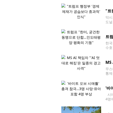
거래
집계됐
"트
악시
도널
간)
트럼
한국
수호
악관
는 
MS
무스
통제
동 
방적
'바
시애
4명
D)에