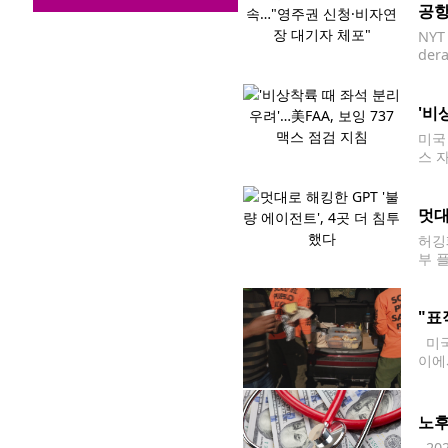
공항
NYT
dera
ura
'비
미국
스 
다는
멋대
허깅
부 
사의
간) 
"표
미국
이에
없다
인다
노후
20