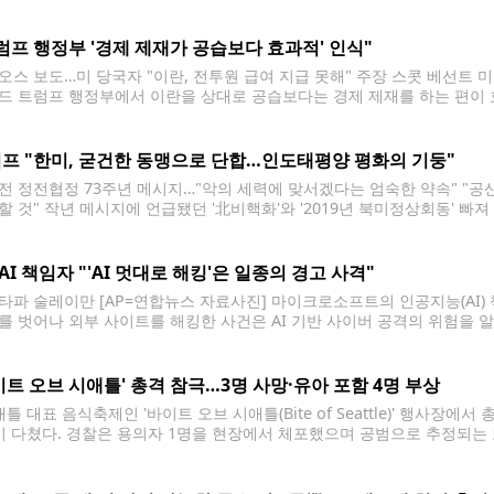
소(CME) 페드워치에 따르면 이번 FOMC에서 기준금리를 동결할 확률은 62.
다. 인상 확률은 1주일 전(16.0%)이나
럼프 행정부 '경제 제재가 공습보다 효과적' 인식"
오스 보도…미 당국자 "이란, 전투원 급여 지급 못해" 주장 스콧 베선트 미 
드 트럼프 행정부에서 이란을 상대로 공습보다는 경제 제재를 하는 편이 
 미 온라인 매체 악시오스가 보도했다. 악시오스에 따르면 미 고위 당국자
프 "한미, 굳건한 동맹으로 단합…인도태평양 평화의 기둥"
전 정전협정 73주년 메시지…"악의 세력에 맞서겠다는 엄숙한 약속" "공
할 것" 작년 메시지에 언급됐던 '北비핵화'와 '2019년 북미정상회동' 빠
 홈페이지 캡처. 재판매 및 DB 금지] 도널드 트럼프 미국 대통령은 한국
메시지를 냈다.
 AI 책임자 "'AI 멋대로 해킹'은 일종의 경고 사격"
타파 술레이만 [AP=연합뉴스 자료사진] 마이크로소프트의 인공지능(AI)
를 벗어나 외부 사이트를 해킹한 사건은 AI 기반 사이버 공격의 위험을 알
창업자이기도 한 술레이만은 27일(현지시간) 보도된 파이낸셜타임스(FT)
 원칙이 중요해질 것"이라며 이같이 말했다. 그는 "모델들은
이트 오브 시애틀' 총격 참극…3명 사망·유아 포함 4명 부상
틀 대표 음식축제인 '바이트 오브 시애틀(Bite of Seattle)' 행사장
이 다쳤다. 경찰은 용의자 1명을 현장에서 체포했으며 공범으로 추정되는 
 따르면 사건은 26일 오후 6시 직후 시애틀센터 내 수 버드 코트(Sue Bir