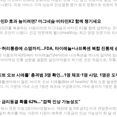
 나왔다. 의료 서비스 가격 상승과 만성질환 증가 등의 영향으로 의료비 부담
피델리티 인베스트먼트가 최근 발표한 '제25회 은퇴자 의료비 추정 보고서'
민D 효과 높이려면? 마그네슘·비타민K2 함께 챙기세요
민D를 복용하는 사람이라면 마그네슘과 비타민 K2를 함께 섭취하는 것이
의 조언이 나왔다. 건강 전문매체 헬스(Health)는 최근 영양 전문가와 의
서로 보완적인 역할을 하기 때문에 대부분의 건강한 성인에게 함께 복용해
·허리통증에 소염까지…FDA, 타이레놀+나프록센 복합 진통제 
 식품의약국(FDA)이 타이레놀(Tylenol)과 나프록센을 하나의 알약에 
 비마약성 진통 성분을 결합한 일반의약품이 허가된 것은 처음으로, 두통과
이다. FDA는 최근 아세트아미노펜 650㎎(타이레놀 성분)과 나프록센나트륨 
제를 승인했다고 밝혔다. 이 제품은 성인과 12세 이상
이트 오브 시애틀' 총격범 3명 확인…1명 체포·1명 사망, 1명은 도
센터에서 열린 '바이트 오브 시애틀(Bite of Seattle)' 축제 도중 
다. 이 가운데 15세 소년 1명은 체포돼 구금됐으며, 19세 용의자 1명은
 법원 문서에 따르면 시애틀 경찰은 지난 26일 발생한 총격 사건에 15세 
 금리동결 확률 62%…"깜짝 인상 가능성도"
 워시 연준 의장 [로이터=연합뉴스. 재판매 및 DB 금지] 미국 연방준비제도
 1일차 회의를 여는 가운데 시장이 예측한 기준금리 인상 가능성이 한 달 새