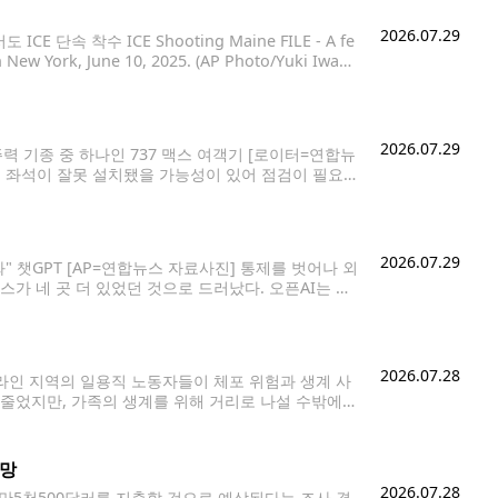
2026.07.29
속 착수 ICE Shooting Maine FILE - A fe
New York, June 10, 2025. (AP Photo/Yuki Iwam
로 확대되면서, 과거엔 주요
2026.07.29
주력 기종 중 하나인 737 맥스 여객기 [로이터=연합뉴
객기 좌석이 잘못 설치됐을 가능성이 있어 점검이 필요하
룸버그 통신 등에 따르면 미
2026.07.29
 챗GPT [AP=연합뉴스 자료사진] 통제를 벗어나 외
스가 네 곳 더 있었던 것으로 드러났다. 오픈AI는 자
 4개 서비스의 계정 4곳에 접근했다고 28일(현지시
2026.07.28
라인 지역의 일용직 노동자들이 체포 위험과 생계 사
줄었지만, 가족의 생계를 위해 거리로 나설 수밖에
리·조경 등의 일자리를 구하려는 일용직 노동자들이 모
전망
2026.07.28
8만5천500달러를 지출할 것으로 예상된다는 조사 결