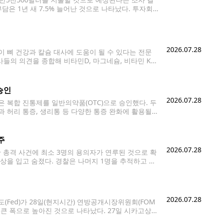
은 1년 새 7.5% 늘어난 것으로 나타났다. 투자회
에 따르면 2026년 은퇴자의 평생 의료비 예상
2026.07.28
 뼈 건강과 칼슘 대사에 도움이 될 수 있다는 전문
사들의 의견을 종합해 비타민D, 마그네슘, 비타민 K2
도 안전하며, 일부에서는 시너지 효과를 기대할 수
승인
2026.07.28
담은 복합 진통제를 일반의약품(OTC)으로 승인했다. 두
 허리 통증, 생리통 등 다양한 통증 완화에 활용될
220㎎(알리브(Aleve)의 주성분)을 결합한 비처방
주
2026.07.28
발생한 총격 사건에 최소 3명의 용의자가 연루된 것으로 확
 총상을 입고 숨졌다. 경찰은 나머지 1명을 추적하고 있
소년과 시애틀
2026.07.28
(Fed)가 28일(현지시간) 연방공개시장위원회(FOM
 큰 폭으로 높아진 것으로 나타났다. 27일 시카고상품