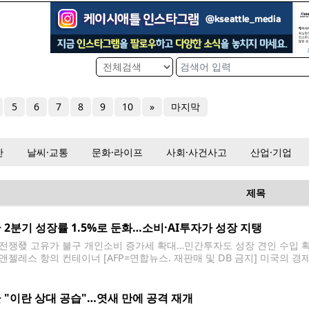
5
6
7
8
9
10
»
마지막
산
날씨·교통
문화·라이프
사회·사건사고
산업·기업
제목
 2분기 성장률 1.5%로 둔화…소비·AI투자가 성장 지탱
전쟁發 고유가 불구 개인소비 증가세 확대…민간투자도 성장 견인 수입 확
앤젤레스 항의 컨테이너 [AFP=연합뉴스. 재판매 및 DB 금지] 미국의 경
 개인소비와 인공지능(AI) 관련 기업투자 증가에 힘입어 기조적으로는 견
 2분기 미국의
 "이란 상대 공습"…엿새 만에 공격 재개