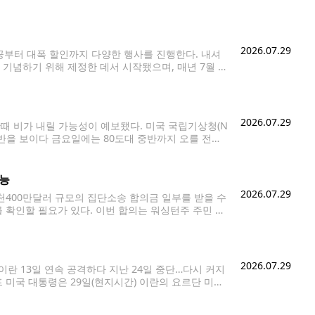
에게 환급금을 지급한다고 밝혔다. 헤이든 홈스는 20
2026.07.29
제공부터 대폭 할인까지 다양한 행사를 진행한다. 내셔
 기념하기 위해 제정한 데서 시작됐으며, 매년 7월 2
할인과 1+1, 무료 윙
2026.07.29
 한때 비가 내릴 가능성이 예보됐다. 미국 국립기상청(N
후반을 보이다 금요일에는 80도대 중반까지 오를 전망
이 예고됐다. 토요일 강수 확률은 40%로, 비는 오
가능
2026.07.29
400만달러 규모의 집단소송 합의금 일부를 받을 수
를 확인할 필요가 있다. 이번 합의는 워싱턴주 주민 마
스트코가 워싱턴주 상업용 이메일법(Commercial
2026.07.29
란 13일 연속 공격하다 지난 24일 중단…다시 커지
프 미국 대통령은 29일(현지시간) 이란의 요르단 미군
리세력에 대한 추가 공습도 시사했다. 사우디아라비아