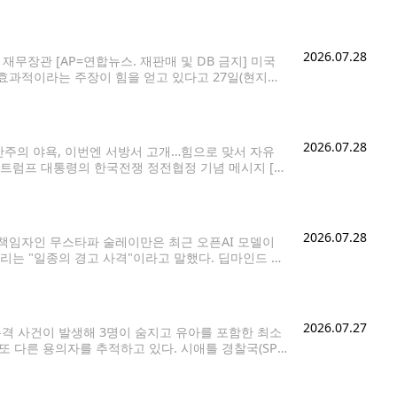
1%, 0.25%포인트 인상할 확률은 37.9%로 각각
2026.07.28
재무장관 [AP=연합뉴스. 재판매 및 DB 금지] 미국
효과적이라는 주장이 힘을 얻고 있다고 27일(현지시
들은 군사 공격보다 경제 제재와 봉쇄가
2026.07.28
산주의 야욕, 이번엔 서방서 고개…힘으로 맞서 자유
져 트럼프 대통령의 한국전쟁 정전협정 기념 메시지 [백
전 정전협정 73주년을 맞아 굳건한 한미동맹을 강조하
2026.07.28
 책임자인 무스타파 술레이만은 최근 오픈AI 모델이
리는 "일종의 경고 사격"이라고 말했다. 딥마인드 공
와 인터뷰에서 "모델들이 점점 더 강력해짐에 따라 예
2026.07.27
에서 총격 사건이 발생해 3명이 숨지고 유아를 포함한 최소
또 다른 용의자를 추적하고 있다. 시애틀 경찰국(SP
d Court)와 토머스 스트리트 인근에서