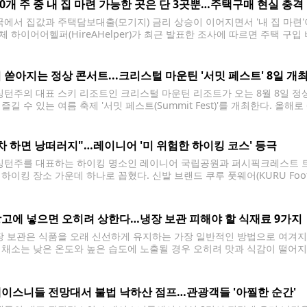
50개 주 중 내 집 마련 가능한 곳은 단 3곳뿐…주택구매 현실 충격
에서 집값과 주택담보대출(모기지) 금리 상승이 이어지면서 '내 집 마련'
체 하이어어헬퍼(HireAHelper)가 최근 발표한 조사에 따르면 주택 구입 
한 주는 루이지애나, 아이오와, 미네소타 등 단 3곳에 불과했다. 조사는 
 쏟아지는 정상 콘서트...크리스털 마운틴 '서밋 페스트' 8일 개
턴주의 대표 스키 리조트인 크리스털 마운틴 리조트가 오는 8월 8일 정상에
즐길 수 있는 여름 축제 '서밋 페스트(Summit Fest)'를 개최한다. 올
0m)에 위치한 정상에서 열리는 행사로, 워싱턴주에서 가장 높은 곳에서 열
차 하면 낭떠러지"…레이니어 '미 위험한 하이킹 코스' 등극
턴주를 대표하는 하이킹 명소인 레이니어 국립공원과 퍼시픽크레스트 트레일(Paci
 하이킹 장소 가운데 하나로 꼽혔다. 신발 브랜드 쿠루 풋웨어(KURU Foo
 결과, 태평양 북서부 지역에서는 레이니어 국립공원과 퍼시픽크레스트 
올렸다. 워싱턴주 레이니어 국립공원은
고에 넣으면 오히려 상한다…냉장 보관 피해야 할 식재료 9가지
 보관은 식품을 오래 신선하게 유지하는 가장 일반적인 방법으로 여겨지지
 채소는 낮은 온도와 높은 습도에 노출될 경우 오히려 맛과 식감이 떨어지
조언이 나왔다. 식품 전문 매체 올레시피(Allrecipes)는 최근 냉장고에 
이스니들 전망대서 불법 낙하산 점프…관광객들 '아찔한 순간'