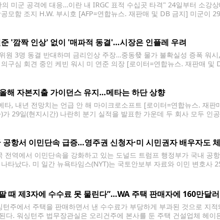
란의 미군 공격에 대응…이란 내 IRGC 표적 수십곳 타격" 24일부터 소
항공모함 조지 H.W. 부시호 [AFP=연합뉴스. 재판매 및 DB 금지] 미군이
다. 이란 군사작전을 총괄하는 미 중부사령부는 이날 엑스(X·옛 트위터)에 
준 '깜짝 인상' 없이 '매파적 동결'…시장은 인플레 우려
위원 3명 동결 반대하며 금리인상 주장…중동發 물가 불확실성 증폭 워시
 의구심 회견 중인 케빈 워시 미 연준 의장 [로이터=연합뉴스. 재판매 및 D
 기준금리를 연 3.50∼3.75%로 유지했다. 하지만, 연준 내부에서 금리 
면서 사실상 '매파적(통화
 올해 자본지출 가이던스 유지…메타는 하단 상향
·메타, 내년 전망치는 언급 안 해 마이크로소프트 [로이터=연합뉴스. 재판
타)가 29일(현지시간) 나란히 분기 실적을 발표한 가운데 두 회사 모두 인공지
로 늘렸다. 다만 이 지출이 실적으로 이어졌는지에 따라 주가 반응은 정반대로
 실적 발표에서 분기 자본지출로 410억달러(약
 공항서 이민단속 급증…영주권 신청자·미 시민권자 배우자도 
 전역에서 이민단속을 강화하고 있는 도널드 트럼프 행정부가 국내 공항
 나타났다. 미 일간 뉴욕타임스(NYT)는 국토안보부 자료와 이민 변호사 
15개 공항에서 연방 이민세관단속국(ICE) 요원들이 비자가 만료된 외국
 팔 때 제3자에 수수료 못 물린다”…WA 주택 판매자에 160만달러
턴주에서 주택을 판매하면서 낸 수수료가 부당하게 부과된 것으로 지적돼
된다. 워싱턴주 법무장관실은 오리건주에 본사를 둔 주택 건설업체 헤이든 홈