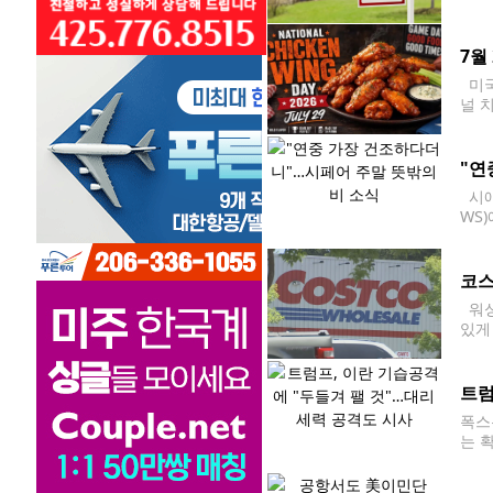
한 
06
7월
미국
널 
9일
"연
시애
WS
이다
전
코스
워싱
있게
이클
트럼
폭스
는 
기지
가