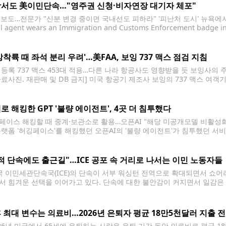
서도 美이민단속…"영주권 신청·비자연장 대기자 체포"
 보도…전문가 "신분 변경 중이면 국내선도 피하라" '피난처 도시' 뉴욕에서도 ICE 단
l agent wears an Immigration and Customs Enforcement badge in 
, File) FILE PHOTO 도널드 트럼프 미국 행정부의 이민 단속이 공항으
상착륙 때 좌석 분리 우려'…美FAA, 보잉 737 맥스 점검 지침
 등록 737 맥스 453대 적용…다른 나라 항공사도 영향받을 듯 보잉사의 
자료사진. 재판매 및 DB 금지] 미국 항공기 제조사 보잉의 737 맥스 여
 규제 당국의 지침이 발표됐다고 외신들이 28일(현지시간) 보도했다. 블
로 해킹한 GPT '불량 에이전트', 4곳 더 침투했다
페이스 해킹할 때 중계·보관소로 활용…오픈AI "해당 미공개모델 비활성화"
플랫폼 '허깅페이스'를 해킹했던 오픈AI의 '불량 에이전트'가 침투했던 서비
 GPT 모델들이 허깅페이스 해킹 과정에서 외부에 노출된 인증 정보를 통해
밝혔다. AI 모델들은 이
적 단속에도 출근길"…ICE 공포 속 거리로 나서는 이민 노동자들
 이민세관단속국(ICE)의 단속이 서부 워싱턴 전역으로 확대되면서 쇼어
서 힘겨운 선택을 이어가고 있다. 단속에 대한 불안감이 커지면서 일감은 
는 호소가 잇따르고 있다. 쇼어라인 홈디포 인근에는 매일 아침 건설·수
. 그러나 최근
 최대 변수는 의료비…2026년 은퇴자 평균 18만5천달러 지출 
26년 미국에서 65세에 은퇴하는 사람은 은퇴 기간 동안 의료비로 평균 1