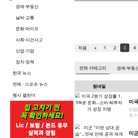
경제·부동산
날씨·교통
문화·라이프
사회·사건사고
처음
«
1
2
3
4
산업·기업
정치·정책
전체 카테고리
경제·부동
한국 뉴스
연예 · 스포츠 뉴스
썸네일
행사 캘린더
미국
이란
로스
만,
올해
미군