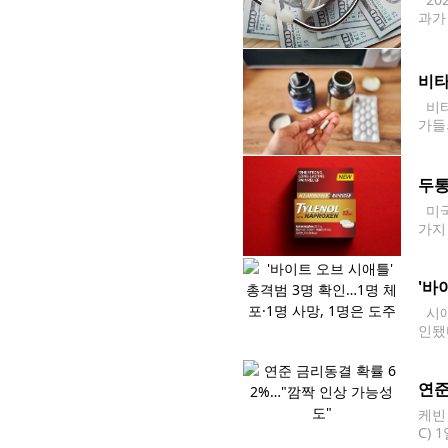
과가
사 
비타
비타
가들
는 
두통
미국
가지
전망
복합
'바
시애틀
인됐
다.
연준
케빈
C)