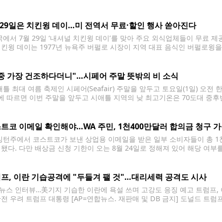
수수료와 관련해 주정부와 합의했으며, 해당 수수료를 낸 워싱턴주 주민들
년부터 2025년까지 워싱턴주 내 7천600여채의 주택에
 29일은 치킨윙 데이…미 전역서 무료·할인 행사 쏟아진다
에서 7월 29일 ‘내셔널 치킨윙 데이’를 맞아 주요 외식업체들이 무료 
치킨윙 데이는 1977년 뉴욕주 버펄로 시장이 지역 대표 음식인 버펄로윙을
 같은 날짜에 열린다. 올해도 주요 치킨윙 체인점들이 하루 동안만 적용되는 
중 가장 건조하다더니"…시페어 주말 뜻밖의 비 소식
틀 최대 여름 축제인 시페어(Seafair) 주말을 앞두고 토요일(1일) 오전
)에 따르면 이번 주말을 앞두고 시애틀 지역의 낮 최고기온은 70도대 중
. 그러나 시페어 주요 행사가 시작되는 토요일에는 날씨가 흐려지고 비 소식
트코 이메일 확인해야…WA 주민, 1천400만달러 합의금 청구 
턴주에서 코스트코가 보낸 상업용 이메일을 받은 일부 소비자들이 총 1천
 됐다. 다만 배상금 신청 기한이 오는 8월 24일로 정해져 있어 해당 여부
 알랜드가 코스트코를 상대로 제기한 집단소송에서 이뤄졌다. 원고 측은 코
프, 이란 기습공격에 "두들겨 팰 것"…대리세력 공격도 시사
뉴스 인터뷰…美기지 기습한 이란에 욕설 쓰며 고강도 응징 예고 트럼프, 이
확전 우려 트럼프 대통령 [AP=연합뉴스. 재판매 및 DB 금지] 도널드 트럼
 기습공격에 대해 강도 높게 응징하겠다고 밝혔다. 중동 지역 친이란 대