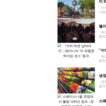
미 
미국
사업
충족
별이
워싱
함께 
13
"아
워싱
험한
석한
을 
냉장
냉장
일과
는 
스페