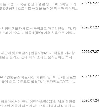
2026.07.27
설적 논의 중…미국은 협상과 관련 없어" 에스마일 바가
 및 DB 금지] 호르무즈 해협을 둘러싼 미국과 이란의
 그으며
2026.07.27
3차 시험비행을 대체로 성공적으로 마무리했습니다. 다
 스페이스X의 기업공개(IPO) 이후 처음으로 이뤄진
타베이스에서 로켓을 발사했습니다. 신형 '랩터3' 엔
2026.07.27
 재판매 및 DB 금지] 인공지능(AI)이 직원을 대체할
채용을 늘리고 있다. 아직 소규모 움직임이긴 하지만,
은 철도 대기업 CSX부터 구글 모회사 알파벳에 이
2026.07.27
AFP 연합뉴스 자료사진. 재판매 및 DB 금지] 글로벌
들어 최고 수준으로 올랐다. 뉴욕타임스(NYT)는 트
, 그가 정책 성공의 척도로 삼는 미국채
2026.07.24
타코마에서는 연방 이민단속국(ICE)의 체포 장면을
민법원 기록에 따르면 지난 6월 전국에서 내려진 추