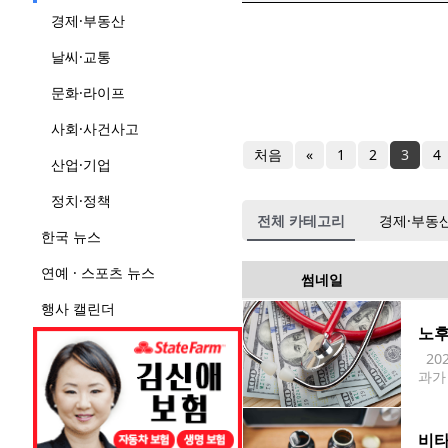
경제·부동산
날씨·교통
문화·라이프
사회·사건사고
처음
«
1
2
3
4
산업·기업
정치·정책
전체 카테고리
경제·부동
한국 뉴스
연예 · 스포츠 뉴스
썸네일
행사 캘린더
노후
20
과가
사 
비타