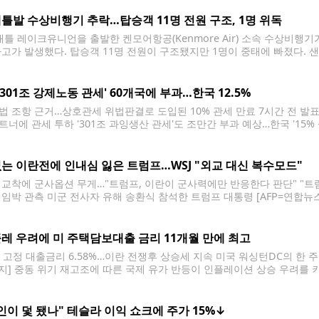
틀발 수상비행기 추락…탑승객 11명 전원 구조, 1명 위독
틀 레이크유니언을 출발한 켄모어항공(Kenmore Air) 소속 수상비행
사고가 발생했다. 탑승객 11명 전원이 구조됐지만 1명이 중태에 빠졌다. 
면 사고는 23일 오후 5시 15분께 샌후안제도 수시아 아일랜드(Sucia Is
크유니언에서 로슈하버(Roche Harbor)로 향하던 켄모어항공 소속 수
 '301조 강제노동 관세' 60개국에 부과…한국 12.5%
법 조항 근거…상호관세 위법판결로 도입된 10% 관세 만료 7시간 전 발표
트너에 관세 투하 '301조 과잉생산 관세'도 조만간 부과 예상…한국 '15% 
 DB 금지] 도널드 트럼프 미국 행정부는 23일(현지시간) 무역법 301조를 
다.
는 이란전에 인내심 잃은 트럼프…WSJ "외교 대신 복수모드"
 교착에 군사옵션 무게…"트럼프, 이란이 군사력에만 반응한다 판단" "트럼
 임박 관측 미군 전사자 유해 송환식 참석한 트럼프 대통령 [AFP=연합뉴스
령이 이란전 장기화와 협상 교착에 인내심을 잃으면서 이란에 대해 군사행
(WSJ)이 보도했다. 24일(현지시간) WSJ
레 우려에 미 주택담보대출 금리 11개월 만에 최고
년 고정 대출금리 6.58%…이란 전쟁후 상승세 지속 미국 워싱턴DC의 한 주
금지] 중동 위기 재고조에 따른 국제 유가 반등이 인플레이션 상승 우려를
를 기록했다. 23일(현지시간) 미국 국책 담보대출업체 프레디맥에 따르면
8%로
인이 덫 됐나" 테슬라 이익 쇼크에 주가 15%↓