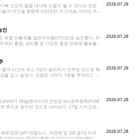
2026.07.28
 뼈 건강과 칼슘 대사에 도움이 될 수 있다는 전문
사들의 의견을 종합해 비타민D, 마그네슘, 비타민 K2
도 안전하며, 일부에서는 시너지 효과를 기대할 수
승인
2026.07.28
담은 복합 진통제를 일반의약품(OTC)으로 승인했다. 두
 허리 통증, 생리통 등 다양한 통증 완화에 활용될
220㎎(알리브(Aleve)의 주성분)을 결합한 비처방
주
2026.07.28
발생한 총격 사건에 최소 3명의 용의자가 연루된 것으로 확
 총상을 입고 숨졌다. 경찰은 나머지 1명을 추적하고 있
소년과 시애틀
2026.07.28
(Fed)가 28일(현지시간) 연방공개시장위원회(FOM
 큰 폭으로 높아진 것으로 나타났다. 27일 시카고상품
1%, 0.25%포인트 인상할 확률은 37.9%로 각각
2026.07.28
재무장관 [AP=연합뉴스. 재판매 및 DB 금지] 미국
효과적이라는 주장이 힘을 얻고 있다고 27일(현지시