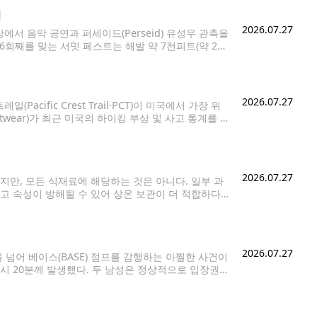
최
2026.07.27
서 음악 공연과 퍼세이드(Perseid) 유성우 관측을
해로 6회째를 맞는 서밋 페스트는 해발 약 7천피트(약 2천
리는 야외 음악 공연으로 알려져 있다.
2026.07.27
fic Crest Trail·PCT)이 미국에서 가장 위
twear)가 최근 미국의 하이킹 부상 및 사고 통계를 분
트레일이 전국에서 위험도가 높은 하이킹 명소에 이름
2026.07.27
만, 모든 식재료에 해당하는 것은 아니다. 일부 과
고 숙성이 방해될 수 있어 상온 보관이 더 적합하다
보관하지 않는 것이 좋은 과일과
2026.07.27
넘어 베이스(BASE) 점프를 감행하는 아찔한 사건이
9시 20분께 발생했다. 두 남성은 정상적으로 입장권을
으며, 이후 헬멧을 착용한 채 밖으로 나왔다.