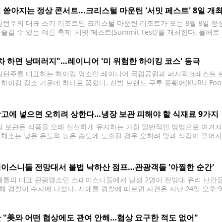
 쏟아지는 정상 콘서트...크리스털 마운틴 '서밋 페스트' 8일 개
턴주의 대표 스키 리조트인 크리스털 마운틴 리조트가 오는 8월 8일 정상에
즐길 수 있는 여름 축제 '서밋 페스트(Summit Fest)'를 개최한다. 올
0m)에 위치한 정상에서 열리는 행사로, 워싱턴주에서 가장 높은 곳에서 열
차 하면 낭떠러지"…레이니어 '미 위험한 하이킹 코스' 등극
턴주를 대표하는 하이킹 명소인 레이니어 국립공원과 퍼시픽크레스트 트레일(Paci
 하이킹 장소 가운데 하나로 꼽혔다. 신발 브랜드 쿠루 풋웨어(KURU Foo
 결과, 태평양 북서부 지역에서는 레이니어 국립공원과 퍼시픽크레스트 
올렸다. 워싱턴주 레이니어 국립공원은
고에 넣으면 오히려 상한다…냉장 보관 피해야 할 식재료 9가지
 보관은 식품을 오래 신선하게 유지하는 가장 일반적인 방법으로 여겨지지
 채소는 낮은 온도와 높은 습도에 노출될 경우 오히려 맛과 식감이 떨어지
조언이 나왔다. 식품 전문 매체 올레시피(Allrecipes)는 최근 냉장고에 
이스니들 전망대서 불법 낙하산 점프…관광객들 '아찔한 순간'
틀의 대표 관광명소인 스페이스니들에서 남성 2명이 전망대 유리 난간을 
해 경찰이 수사에 나섰다. 시애틀 경찰에 따르면 사건은 지난 24일 오후 
해 전망대에 들어간 뒤 내부를 둘러보며 주변을 살피다가 화장실에 들어갔
 "美와 어떤 협상에도 관여 안해…협상 요구한 적도 없어"