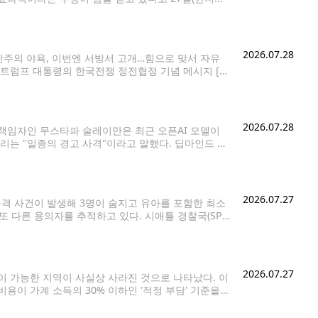
들은 군사 공격보다 경제 제재와 봉쇄가
2026.07.28
산주의 야욕, 이번엔 서방서 고개…힘으로 맞서 자유
져 트럼프 대통령의 한국전쟁 정전협정 기념 메시지 [백
전 정전협정 73주년을 맞아 굳건한 한미동맹을 강조하
2026.07.28
 책임자인 무스타파 술레이만은 최근 오픈AI 모델이
리는 "일종의 경고 사격"이라고 말했다. 딥마인드 공
와 인터뷰에서 "모델들이 점점 더 강력해짐에 따라 예
2026.07.27
에서 총격 사건이 발생해 3명이 숨지고 유아를 포함한 최소
또 다른 용의자를 추적하고 있다. 시애틀 경찰국(SP
d Court)와 토머스 스트리트 인근에서
2026.07.27
이 가능한 지역이 사실상 사라진 것으로 나타났다. 이
비용이 가계 소득의 30% 이하인 '적정 부담' 기준을
각 주의 중위소득 대비 연간 모기지 상환액 비중을