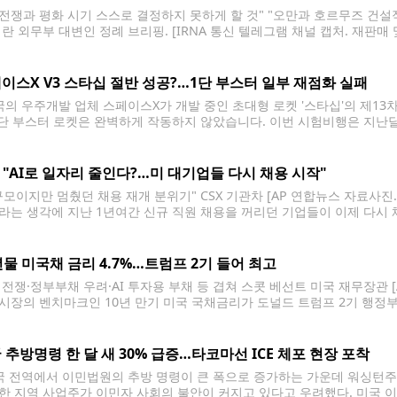
, 전쟁과 평화 시기 스스로 결정하지 못하게 할 것" "오만과 호르무즈 건
이란 외무부 대변인 정례 브리핑. [IRNA 통신 텔레그램 채널 캡처. 재판매
 충돌이 사흘째 중단된 가운데, 이란 외무부는 미국과의 대화 재개에 선을
이스X V3 스타십 절반 성공?…1단 부스터 일부 재점화 실패
의 우주개발 업체 스페이스X가 개발 중인 초대형 로켓 '스타십'의 제1
1단 부스터 로켓은 완벽하게 작동하지 않았습니다. 이번 시험비행은 지난달
니다. 주요 외신에 따르면 스페이스X는 24일(현지시간) 미국 텍사스주 스
 탑재된 'V3 스타십' 기준으로는 지난 5월
J "AI로 일자리 줄인다?…미 대기업들 다시 채용 시작"
규모이지만 멈췄던 채용 재개 분위기" CSX 기관차 [AP 연합뉴스 자료사진.
라는 생각에 지난 1년여간 신규 직원 채용을 꺼리던 기업들이 이제 다시 
 분야에서 멈춰있던 직원 채용이 재개되는 분위기다. 월스트리트저널(WSJ)
까지
년물 미국채 금리 4.7%…트럼프 2기 들어 최고
 전쟁·정부부채 우려·AI 투자용 부채 등 겹쳐 스콧 베선트 미국 재무장관 [
시장의 벤치마크인 10년 만기 미국 국채금리가 도널드 트럼프 2기 행정부 
 대통령이 경제 전반에 걸친 비용 절감을 공약으로 내세우며 재집권했지만
 추방명령 한 달 새 30% 급증…타코마선 ICE 체포 현장 포착
 전역에서 이민법원의 추방 명령이 큰 폭으로 증가하는 가운데 워싱턴주 
한 지역 사업주가 이민자 사회의 불안이 커지고 있다고 우려했다. 미국 이