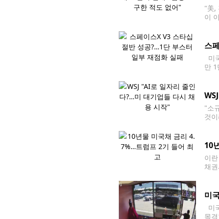
"美
이 
무력
스페
미국
만 
것입
진이
WS
"소
것이
여러
르기
10
이란
채권
럼프
미국
미국
목격