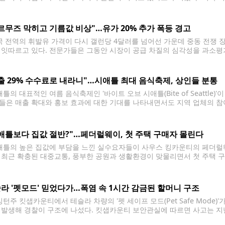
명령은 약 7만9천건으로 집계됐다. 이는 직전 두 달간 각각 약 6만건 수준
르무즈 막히고 기름값 비상"…유가 20% 추가 폭등 경고
 전역의 휘발유 가격이 다시 갤런당 4달러를 넘어선 가운데 중동 전쟁 
 잇따르고 있다. 전문가들은 그동안 시장이 공급 차질의 심각성을 과소평
 더욱 커질 수 있다고 분석했다. 최근 미국과 이란의 군사 충돌이 확대되
출 29% 수수료로 내라니"…시애틀 최대 음식축제, 상인들 분통
틀의 대표적인 여름 음식축제인 '바이트 오브 시애틀(Bite of Seattle
들은 매출 확대와 홍보 효과에 대한 기대를 나타내면서도 지역 업체의 참
올해 처음 축제에 참가하는 타코 전문점 '타코스 엘 요요(Tacos El Yoy
애틀보다 집값 절반?"…페더럴웨이, 첫 주택 구매자 몰린다
틀의 높은 집값에 부담을 느낀 실수요자들이 사우스 킹카운티의 페더럴웨
 최근 확충된 대중교통, 풍부한 공원과 생활환경이 맞물리면서 첫 주택 
따르면 페더럴웨이는 오랫동안 시애틀과 타코마 사이의 합리적인 주거지역으
거래가격은 67만7,500달러로
라 '펫모드' 믿었다가…폭염 속 1시간 감금된 할머니 구조
턴주 킷샙카운티에서 테슬라 차량의 '펫 세이프 모드(Pet Safe Mode)'
 발생해 경찰이 구조에 나섰다. 킷샙카운티 보안관실에 따르면 사고는 지난
. 시민들은 차량 안에 갇힌 여성이 도움을 요청하는 모습을 보고 911에 