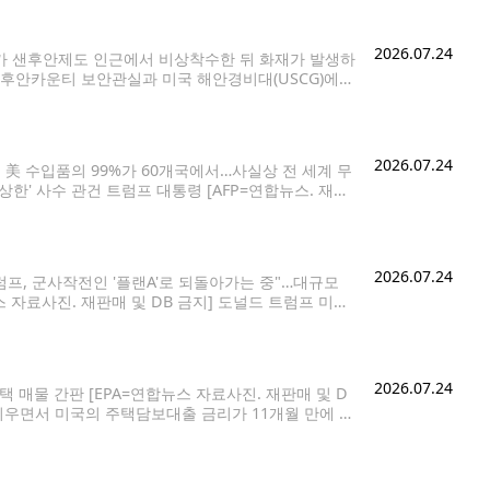
2026.07.24
기가 샌후안제도 인근에서 비상착수한 뒤 화재가 발생하
샌후안카운티 보안관실과 미국 해안경비대(USCG)에
land) 인근 해상에서 발생했다. 사고 항공기는 시애틀
상비행기로,
2026.07.24
 美 수입품의 99%가 60개국에서…사실상 전 세계 무
상한' 사수 관건 트럼프 대통령 [AFP=연합뉴스. 재판
근거로 10∼12.5%의 '강제노동 관세'를 60개국에 부
2026.07.24
프, 군사작전인 '플랜A'로 되돌아가는 중"…대규모
 자료사진. 재판매 및 DB 금지] 도널드 트럼프 미국
동으로 '복수'하는 쪽으로 기울고 있다고 월스트리
2026.07.24
택 매물 간판 [EPA=연합뉴스 자료사진. 재판매 및 D
 키우면서 미국의 주택담보대출 금리가 11개월 만에 최
 미국의 30년 고정금리 주택담보대출의 평균 금리는