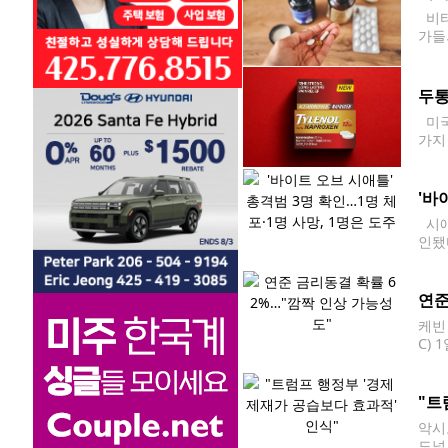
비타
가들
는 
두통
미국
가지
전망
복합
'바
시애틀
인됐
다.
연준
케빈
C)
거래
집계됐
"트
악시
도널