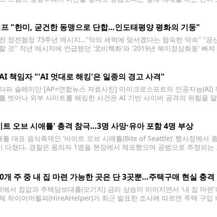
 미 온라인 매체 악시오스가 보도했다. 악시오스에 따르면 미 고위 당국자
프 "한미, 굳건한 동맹으로 단합…인도태평양 평화의 기둥"
전 정전협정 73주년 메시지…"악의 세력에 맞서겠다는 엄숙한 약속" "공
할 것" 작년 메시지에 언급됐던 '北비핵화'와 '2019년 북미정상회동' 빠
 홈페이지 캡처. 재판매 및 DB 금지] 도널드 트럼프 미국 대통령은 한국
메시지를 냈다.
 AI 책임자 "'AI 멋대로 해킹'은 일종의 경고 사격"
타파 술레이만 [AP=연합뉴스 자료사진] 마이크로소프트의 인공지능(AI)
를 벗어나 외부 사이트를 해킹한 사건은 AI 기반 사이버 공격의 위험을 알
창업자이기도 한 술레이만은 27일(현지시간) 보도된 파이낸셜타임스(FT)
 원칙이 중요해질 것"이라며 이같이 말했다. 그는 "모델들은
이트 오브 시애틀' 총격 참극…3명 사망·유아 포함 4명 부상
틀 대표 음식축제인 '바이트 오브 시애틀(Bite of Seattle)' 행사장
이 다쳤다. 경찰은 용의자 1명을 현장에서 체포했으며 공범으로 추정되는 
 따르면 사건은 26일 오후 6시 직후 시애틀센터 내 수 버드 코트(Sue Bir
50개 주 중 내 집 마련 가능한 곳은 단 3곳뿐…주택구매 현실 충격
에서 집값과 주택담보대출(모기지) 금리 상승이 이어지면서 '내 집 마련'
체 하이어어헬퍼(HireAHelper)가 최근 발표한 조사에 따르면 주택 구입 
한 주는 루이지애나, 아이오와, 미네소타 등 단 3곳에 불과했다. 조사는 