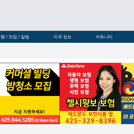
행 / 맛집 / 칼럼
미국 정보
커뮤니티