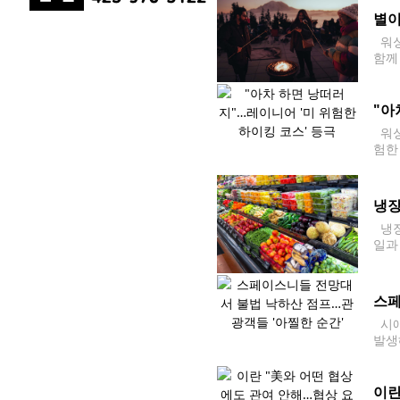
별이
워싱
함께 
13
"아
워싱
험한
석한
을 
냉장
냉장
일과
는 
스페
시애
발생
구매
이란