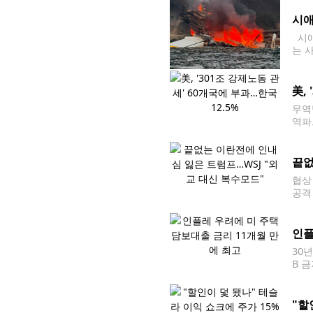
시애
시애
는 
따르
레이
美,
무역
역파
매 및
과했
끝없
협상
공격
대통
트저널
인플
30
B 
고치
6.5
"할