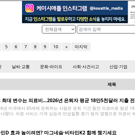
5
6
7
8
9
10
»
마지막
산
날씨·교통
문화·라이프
사회·사건사고
산업·기업
제목
 최대 변수는 의료비…2026년 은퇴자 평균 18만5천달러 지출 
26년 미국에서 65세에 은퇴하는 사람은 은퇴 기간 동안 의료비로 평균 1
 나왔다. 의료 서비스 가격 상승과 만성질환 증가 등의 영향으로 의료비 부담
피델리티 인베스트먼트가 최근 발표한 '제25회 은퇴자 의료비 추정 보고서'
민D 효과 높이려면? 마그네슘·비타민K2 함께 챙기세요