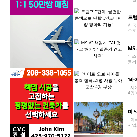
간)
트럼
한국
수호
악관
는 
MS
무스
통제
동 
방적
'바
시애
4명
D)에
미 
미국
사업
충족