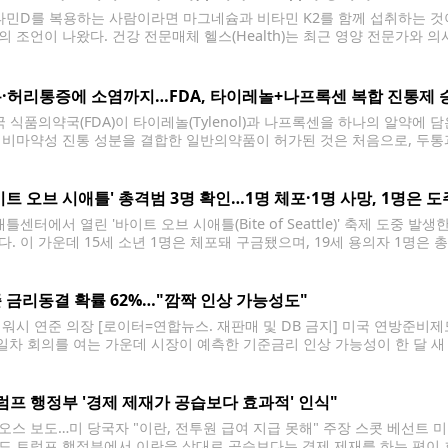
민D를 복용하는 사람이라면 마그네슘과 비타민 K2를 함께 섭취하는 것이
의 조언이 나왔다. 건강 전문매체 헬스(Health)는 최근 영양 전문가와 의
서로 보완적인 역할을 하기 때문에 대부분의 건강한 성인에게 함께 복용해
·허리통증에 소염까지…FDA, 타이레놀+나프록센 복합 진통제 
 식품의약국(FDA)이 타이레놀(Tylenol)과 나프록센을 하나의 알약에 
 비마약성 진통 성분을 결합한 일반의약품이 허가된 것은 처음으로, 두통과
이다. FDA는 최근 아세트아미노펜 650㎎(타이레놀 성분)과 나프록센나트륨 
제를 승인했다고 밝혔다. 이 제품은 성인과 12세 이상
이트 오브 시애틀' 총격범 3명 확인…1명 체포·1명 사망, 1명은 도
센터에서 열린 '바이트 오브 시애틀(Bite of Seattle)' 축제 도중 
다. 이 가운데 15세 소년 1명은 체포돼 구금됐으며, 19세 용의자 1명은
 법원 문서에 따르면 시애틀 경찰은 지난 26일 발생한 총격 사건에 15세 
 금리동결 확률 62%…"깜짝 인상 가능성도"
 워시 연준 의장 [로이터=연합뉴스. 재판매 및 DB 금지] 미국 연방준비제도
 1일차 회의를 여는 가운데 시장이 예측한 기준금리 인상 가능성이 한 달 새
소(CME) 페드워치에 따르면 이번 FOMC에서 기준금리를 동결할 확률은 62.
다. 인상 확률은 1주일 전(16.0%)이나
럼프 행정부 '경제 제재가 공습보다 효과적' 인식"
오스 보도…미 당국자 "이란, 전투원 급여 지급 못해" 주장 스콧 베선트 미 
드 트럼프 행정부에서 이란을 상대로 공습보다는 경제 제재를 하는 편이 