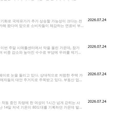
이었던 것보다 약 30% 증가한
2026.07.24
장기화로 국제유가가 추가 상승할 가능성이 크다는 전
가해 왔다며 앞으로 소비자들이 체감하는 연료비 부
면서 국제유가가 배럴당 100달러를 넘어섰다. 여기에
2026.07.24
)'이 이번 주말 시애틀센터에서 막을 올린 가운데, 참가
여 비중 감소와 높아진 수수료 부담에 우려를 제기했
o)'의 운영자 파비올라는 수년간 신청한
2026.07.24
이로 눈을 돌리고 있다. 상대적으로 저렴한 주택 가
구매자들의 대안 주거지로 주목받고 있다. 부동산 업계
로 인기를 유지해왔다. 올해 6월 기준 단독주택 중
2026.07.24
가 작동 중인 차량에 한 여성이 1시간 넘게 갇히는 사
 14일 저녁 기온이 80도대를 기록하던 가운데 발생
신고했다. 현장에 출동한 경찰은 여성이