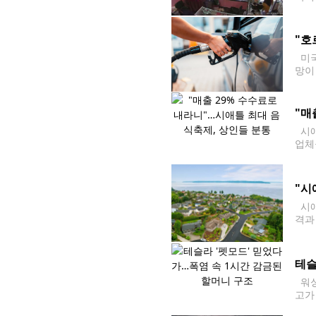
방 
"호
미국
망이
담이
"매
시애
업체
다. 
"시
시애
격과
에 
간 
테슬
워싱
고가
했다