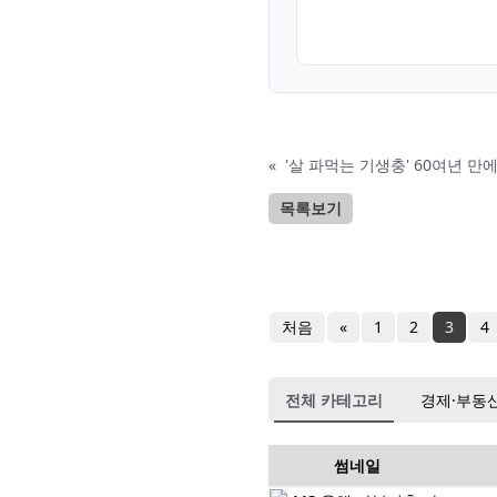
«
'살 파먹는 기생충' 60여년 
목록보기
처음
«
1
2
3
4
전체 카테고리
경제·부동
썸네일