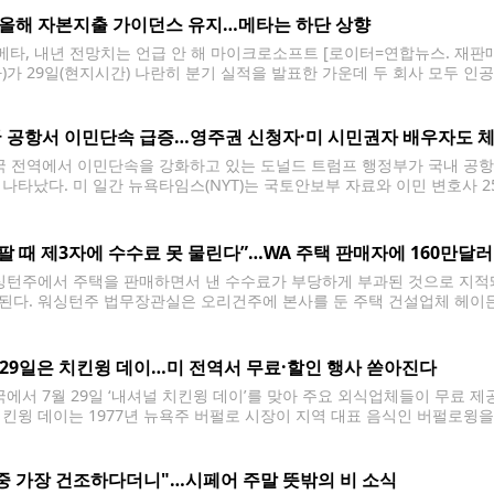
 올해 자본지출 가이던스 유지…메타는 하단 상향
·메타, 내년 전망치는 언급 안 해 마이크로소프트 [로이터=연합뉴스. 재판
타)가 29일(현지시간) 나란히 분기 실적을 발표한 가운데 두 회사 모두 인공지
로 늘렸다. 다만 이 지출이 실적으로 이어졌는지에 따라 주가 반응은 정반대로
 실적 발표에서 분기 자본지출로 410억달러(약
 공항서 이민단속 급증…영주권 신청자·미 시민권자 배우자도 
 전역에서 이민단속을 강화하고 있는 도널드 트럼프 행정부가 국내 공항
 나타났다. 미 일간 뉴욕타임스(NYT)는 국토안보부 자료와 이민 변호사 
15개 공항에서 연방 이민세관단속국(ICE) 요원들이 비자가 만료된 외국
 팔 때 제3자에 수수료 못 물린다”…WA 주택 판매자에 160만달러
턴주에서 주택을 판매하면서 낸 수수료가 부당하게 부과된 것으로 지적돼
된다. 워싱턴주 법무장관실은 오리건주에 본사를 둔 주택 건설업체 헤이든 홈
수수료와 관련해 주정부와 합의했으며, 해당 수수료를 낸 워싱턴주 주민들
년부터 2025년까지 워싱턴주 내 7천600여채의 주택에
 29일은 치킨윙 데이…미 전역서 무료·할인 행사 쏟아진다
에서 7월 29일 ‘내셔널 치킨윙 데이’를 맞아 주요 외식업체들이 무료 
치킨윙 데이는 1977년 뉴욕주 버펄로 시장이 지역 대표 음식인 버펄로윙을
 같은 날짜에 열린다. 올해도 주요 치킨윙 체인점들이 하루 동안만 적용되는 
중 가장 건조하다더니"…시페어 주말 뜻밖의 비 소식