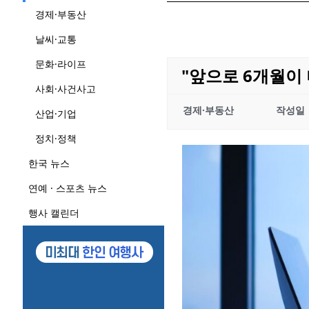
경제·부동산
날씨·교통
문화·라이프
"앞으로 6개월이 
사회·사건사고
경제·부동산
작성일
산업·기업
정치·정책
한국 뉴스
연예 · 스포츠 뉴스
행사 캘린더