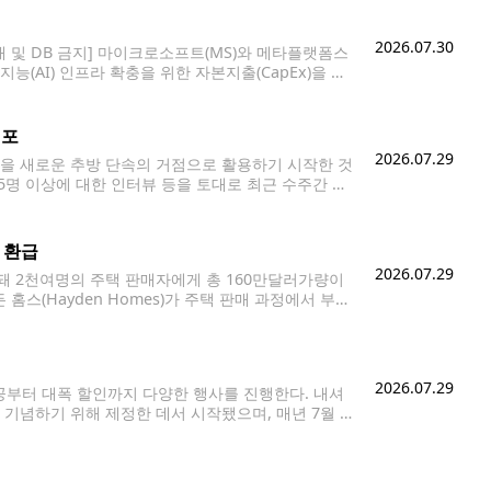
2026.07.30
매 및 DB 금지] 마이크로소프트(MS)와 메타플랫폼스
능(AI) 인프라 확충을 위한 자본지출(CapEx)을 큰
 갈렸다. MS는 이날 2026회계연도 4분기(4∼6
체포
2026.07.29
을 새로운 추방 단속의 거점으로 활용하기 시작한 것
25명 이상에 대한 인터뷰 등을 토대로 최근 수주간 최
인을 체포하는 사례가 잇따르고 있다고 보도했다. 특히
 환급
2026.07.29
 2천여명의 주택 판매자에게 총 160만달러가량이
스(Hayden Homes)가 주택 판매 과정에서 부과
에게 환급금을 지급한다고 밝혔다. 헤이든 홈스는 20
2026.07.29
제공부터 대폭 할인까지 다양한 행사를 진행한다. 내셔
 기념하기 위해 제정한 데서 시작됐으며, 매년 7월 2
할인과 1+1, 무료 윙