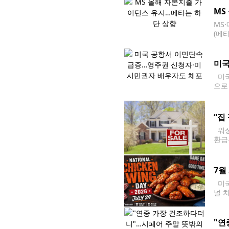
MS
MS
(메
폭으
월)
미국
미국
으로
소 
단속
“집
워싱
환급
한 
06
7월
미국
널 
9일
"연