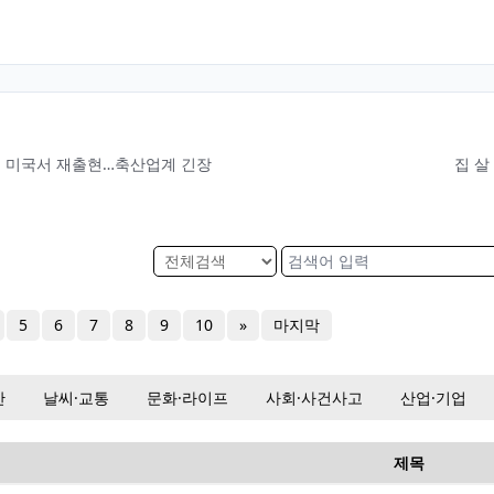
만에 미국서 재출현…축산업계 긴장
집 살
5
6
7
8
9
10
»
마지막
산
날씨·교통
문화·라이프
사회·사건사고
산업·기업
제목