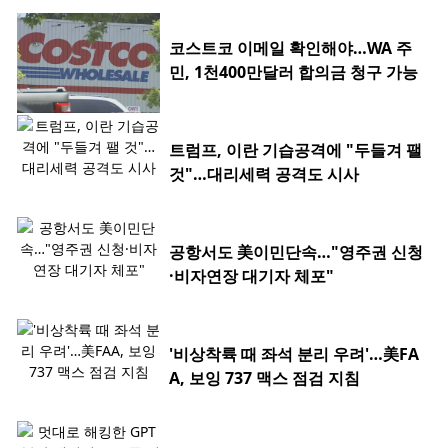
코스트코 이메일 확인해야…WA 주
민, 1천400만달러 합의금 청구 가능
트럼프, 이란 기습공격에 "두들겨 팰
것"…대리세력 공격도 시사
공항서도 美이민단속…"영주권 신청
·비자연장 대기자 체포"
'비상착륙 때 좌석 분리 우려'…美FA
A, 보잉 737 맥스 점검 지침