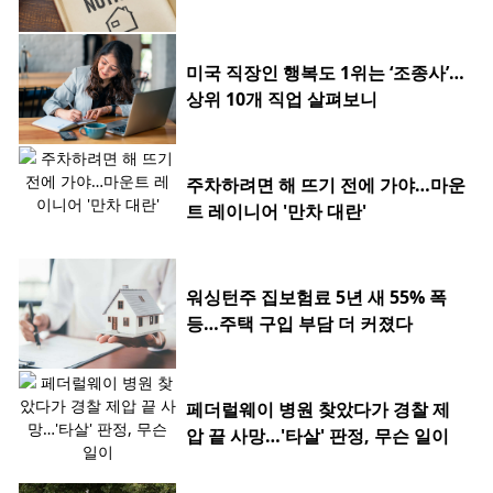
미국 직장인 행복도 1위는 ‘조종사’…
상위 10개 직업 살펴보니
주차하려면 해 뜨기 전에 가야…마운
트 레이니어 '만차 대란'
워싱턴주 집보험료 5년 새 55% 폭
등…주택 구입 부담 더 커졌다
페더럴웨이 병원 찾았다가 경찰 제
압 끝 사망…'타살' 판정, 무슨 일이