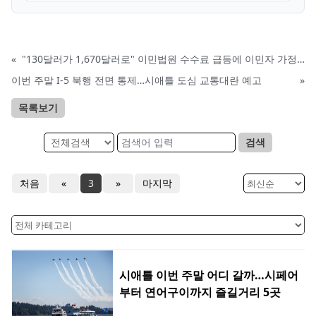
«
"130달러가 1,670달러로" 이민법원 수수료 급등에 이민자 가정 비명
이번 주말 I-5 북행 전면 통제…시애틀 도심 교통대란 예고
»
목록보기
검색
처음
«
3
»
마지막
시애틀 이번 주말 어디 갈까…시페어
부터 연어구이까지 즐길거리 5곳