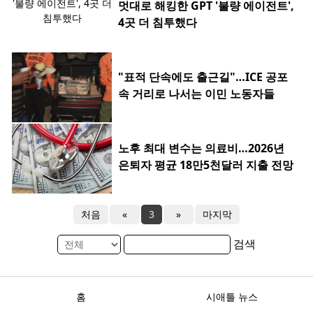
멋대로 해킹한 GPT '불량 에이전트',
4곳 더 침투했다
"표적 단속에도 출근길"…ICE 공포
속 거리로 나서는 이민 노동자들
노후 최대 변수는 의료비…2026년
은퇴자 평균 18만5천달러 지출 전망
처음
«
3
»
마지막
검색
홈
시애틀 뉴스