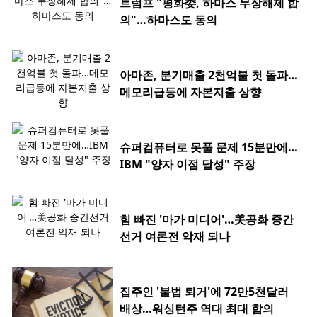
트럼프 "평화委, 하마스 무장해제 합
의"…하마스도 동의
아마존, 분기매출 2천억불 첫 돌파…
메모리급등에 자본지출 상향
슈퍼컴퓨터로 못풀 문제 15분만에…
IBM "양자 이점 달성" 주장
힘 빠진 '마가 미디어'…美공화 중간
선거 여론전 악재 되나
집주인 '불법 퇴거'에 72만5천달러
배상…워싱턴주 역대 최대 합의