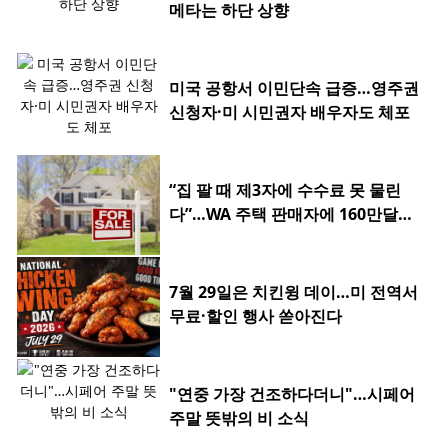
메타는 하단 상향
미국 공항서 이민단속 급증…영주권
신청자·미 시민권자 배우자도 체포
“집 팔 때 제3자에 수수료 못 물린
다”…WA 주택 판매자에 160만달러
환급
7월 29일은 치킨윙 데이…미 전역서
무료·할인 행사 쏟아진다
"연중 가장 건조하다더니"…시페어
주말 뜻밖의 비 소식