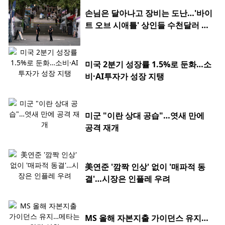
손님은 달아나고 장비는 도난…'바이
트 오브 시애틀' 상인들 수천달러 피
해
미국 2분기 성장률 1.5%로 둔화…소
비·AI투자가 성장 지탱
미군 "이란 상대 공습"…엿새 만에
공격 재개
美연준 '깜짝 인상' 없이 '매파적 동
결'…시장은 인플레 우려
MS 올해 자본지출 가이던스 유지…