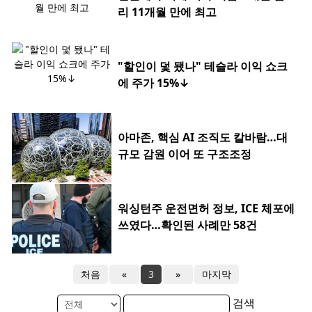
리 11개월 만에 최고
"할인이 덫 됐나" 테슬라 이익 쇼크
에 주가 15%↓
아마존, 핵심 AI 조직도 칼바람…대
규모 감원 이어 또 구조조정
워싱턴주 운전면허 정보, ICE 체포에
쓰였다…확인된 사례만 58건
처음
«
3
»
마지막
검색