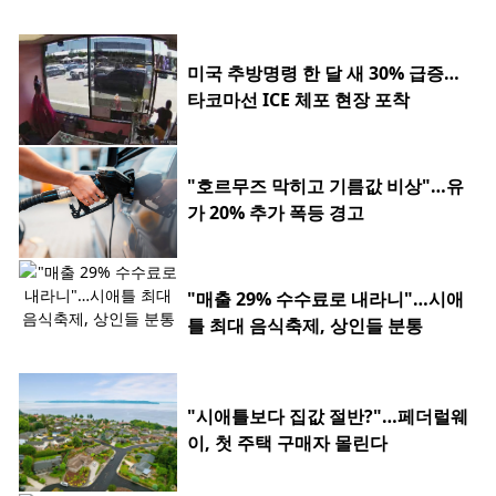
미국 추방명령 한 달 새 30% 급증…
타코마선 ICE 체포 현장 포착
"호르무즈 막히고 기름값 비상"…유
가 20% 추가 폭등 경고
"매출 29% 수수료로 내라니"…시애
틀 최대 음식축제, 상인들 분통
"시애틀보다 집값 절반?"…페더럴웨
이, 첫 주택 구매자 몰린다