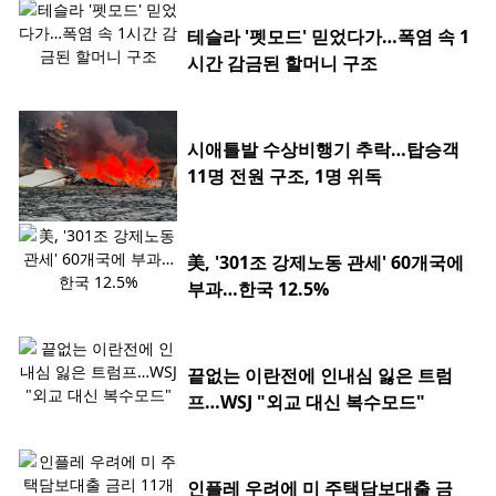
테슬라 '펫모드' 믿었다가…폭염 속 1
시간 감금된 할머니 구조
시애틀발 수상비행기 추락…탑승객
11명 전원 구조, 1명 위독
美, '301조 강제노동 관세' 60개국에
부과…한국 12.5%
끝없는 이란전에 인내심 잃은 트럼
프…WSJ "외교 대신 복수모드"
인플레 우려에 미 주택담보대출 금