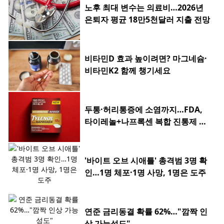
노후 최대 변수는 의료비…2026년
은퇴자 평균 18만5천달러 지출 전망
비타민D 효과 높이려면? 마그네슘·
비타민K2 함께 챙기세요
두통·허리통증에 소염까지…FDA,
타이레놀+나프록센 복합 진통제 승
인
'바이트 오브 시애틀' 총격범 3명 확
인…1명 체포·1명 사망, 1명은 도주
연준 금리동결 확률 62%…"깜짝 인
상 가능성도"