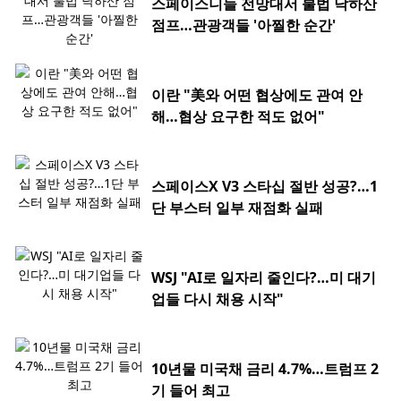
스페이스니들 전망대서 불법 낙하산
점프…관광객들 '아찔한 순간'
이란 "美와 어떤 협상에도 관여 안
해…협상 요구한 적도 없어"
스페이스X V3 스타십 절반 성공?…1
단 부스터 일부 재점화 실패
WSJ "AI로 일자리 줄인다?…미 대기
업들 다시 채용 시작"
10년물 미국채 금리 4.7%…트럼프 2
기 들어 최고