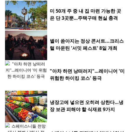
미 50개 주 중 내 집 마련 가능한 곳
은 단 3곳뿐…주택구매 현실 충격
별이 쏟아지는 정상 콘서트...크리스
털 마운틴 '서밋 페스트' 8일 개최
"아차 하면 낭떠러지"…레이니어 '미
위험한 하이킹 코스' 등극
냉장고에 넣으면 오히려 상한다…냉
장 보관 피해야 할 식재료 9가지