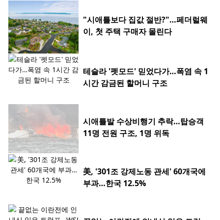
"시애틀보다 집값 절반?"…페더럴웨
이, 첫 주택 구매자 몰린다
테슬라 '펫모드' 믿었다가…폭염 속 1
시간 감금된 할머니 구조
시애틀발 수상비행기 추락…탑승객
11명 전원 구조, 1명 위독
美, '301조 강제노동 관세' 60개국에
부과…한국 12.5%