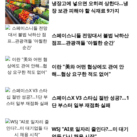
냉장고에 넣으면 오히려 상한다…냉
장 보관 피해야 할 식재료 9가지
스페이스니들 전망대서 불법 낙하산
점프…관광객들 '아찔한 순간'
이란 "美와 어떤 협상에도 관여 안
해…협상 요구한 적도 없어"
스페이스X V3 스타십 절반 성공?…1
단 부스터 일부 재점화 실패
WSJ "AI로 일자리 줄인다?…미 대기
업들 다시 채용 시작"