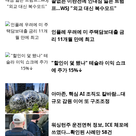
끝없는 이란전에 인내심 잃은 트럼
프…WSJ "외교 대신 복수모드"
인플레 우려에 미 주택담보대출 금
리 11개월 만에 최고
"할인이 덫 됐나" 테슬라 이익 쇼크
에 주가 15%↓
아마존, 핵심 AI 조직도 칼바람…대
규모 감원 이어 또 구조조정
워싱턴주 운전면허 정보, ICE 체포에
쓰였다…확인된 사례만 58건