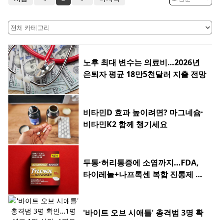
노후 최대 변수는 의료비…2026년
은퇴자 평균 18만5천달러 지출 전망
비타민D 효과 높이려면? 마그네슘·
비타민K2 함께 챙기세요
두통·허리통증에 소염까지…FDA,
타이레놀+나프록센 복합 진통제 승
인
'바이트 오브 시애틀' 총격범 3명 확