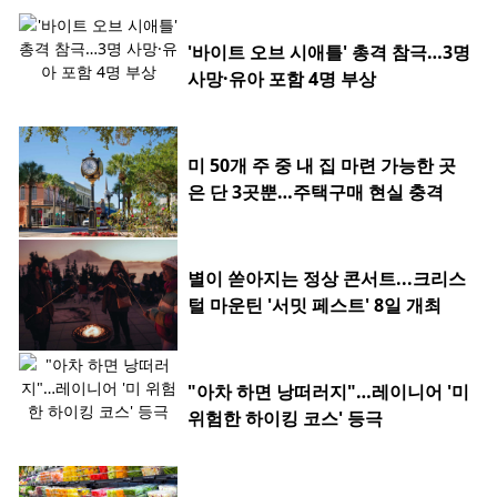
'바이트 오브 시애틀' 총격 참극…3명
사망·유아 포함 4명 부상
미 50개 주 중 내 집 마련 가능한 곳
은 단 3곳뿐…주택구매 현실 충격
별이 쏟아지는 정상 콘서트...크리스
털 마운틴 '서밋 페스트' 8일 개최
"아차 하면 낭떠러지"…레이니어 '미
위험한 하이킹 코스' 등극