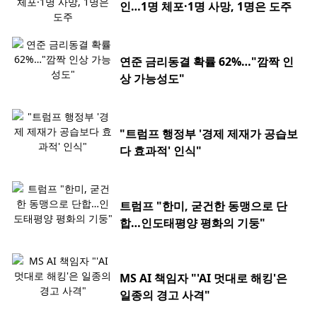
인…1명 체포·1명 사망, 1명은 도주
연준 금리동결 확률 62%…"깜짝 인
상 가능성도"
"트럼프 행정부 '경제 제재가 공습보
다 효과적' 인식"
트럼프 "한미, 굳건한 동맹으로 단
합…인도태평양 평화의 기둥"
MS AI 책임자 "'AI 멋대로 해킹'은
일종의 경고 사격"