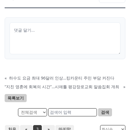
«
하수도 요금 최대 96달러 인상…킹카운티 주민 부담 커진다
“지친 영혼에 회복의 시간”…시애틀 평강장로교회 말씀집회 개최
»
목록보기
검색
처음
«
3
»
마지막