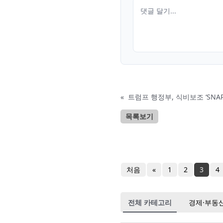
«
트럼프 행정부, 식비보조 ‘SNA
목록보기
처음
«
1
2
3
4
전체 카테고리
경제·부동