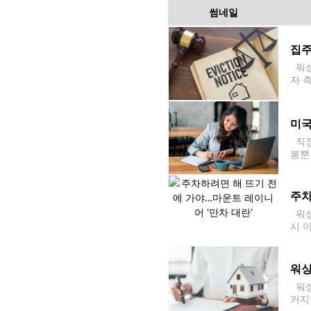
썸네일
집주
워싱
자 
매니지
회사
미국
직장
봉뿐
블링크
기관
주차
워싱
시 
상부
지
워싱
워싱
커지