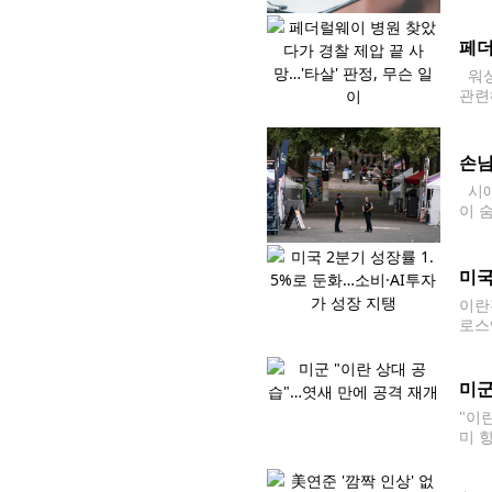
근 
상승
페더
워싱
관련
르면
손님
시애틀
이 
됐다
미국
이란
로스
만,
올해
미군
"이
미 
개했