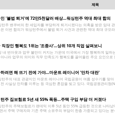
제목
인 '불법 퇴거'에 72만5천달러 배상…워싱턴주 역대 최대 합의
턴주 밴쿠버의 한 세입자를 부당하게 퇴거시켰다는 의혹을 받은 임대 관
측은 이번 합의가 워싱턴주에서 불법 퇴거 사건과 관련한 역대 최대 규모
먼트(Princeton Property Management)는 세입자 애런 앨런과
 측은 합의 과정에서 위법
 직장인 행복도 1위는 ‘조종사’…상위 10개 직업 살펴보니
 내 번아웃과 업무 불만이 커지는 가운데 미국에서 가장 행복하게 일하는
 아니라 업무의 의미와 직무 만족도가 행복도를 끌어올린 주요 요인으로 분석됐다.
(Blink)는 미국 노동통계국(BLS)의 '미국 시간사용 조사(American Tim
사가 직업 행복도 1위에
하려면 해 뜨기 전에 가야…마운트 레이니어 '만차 대란'
턴주의 대표 관광지인 마운트 레이니어 국립공원이 여름 성수기를 맞아 
이전 사실상 만차를 이루는 등 극심한 혼잡을 빚고 있다. 국립공원관리청(NPS
 주차장 약 200면 가운데 3분의 2가 일출 무렵 이미 채워졌으며, 오전
턴주 집보험료 5년 새 55% 폭등…주택 구입 부담 더 커졌다
턴주의 주택보험료가 팬데믹 이후 5년 동안 55% 급등한 것으로 나타났
면서 주택 구매자와 기존 주택 소유주의 부담이 한층 가중되고 있다는 분석이다