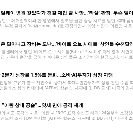
발표한 보고서에 따르면 워싱턴주의 평균 주택보험료는 2020년부터 2025
률이다. 전국 평균 상승률은
럴웨이 병원 찾았다가 경찰 제압 끝 사망…'타살' 판정, 무슨 일
턴주 페더럴웨이의 한 병원에서 알코올 금단 증상 치료를 받던 30대 남성
해 부검 결과가 '타살(Homicide)'로 판정되면서 과잉 제압과 의료진 
 레온 데이비스(35)는 지난 3월 14일 세인트프랜시스 병원에서 경찰과
은 달아나고 장비는 도난…'바이트 오브 시애틀' 상인들 수천달
센터에서 열린 '바이트 오브 시애틀(Bite of Seattle)' 축제 총격 
숨진 가운데 현장을 급히 빠져나온 상인들은 조리장비와 현금 도난, 식재료
. 현장 상인들에 따르면 축제 종료 후 경찰 통제로 부스를 비워야 했고, 
 2분기 성장률 1.5%로 둔화…소비·AI투자가 성장 지탱
전쟁發 고유가 불구 개인소비 증가세 확대…민간투자도 성장 견인 수입 확
앤젤레스 항의 컨테이너 [AFP=연합뉴스. 재판매 및 DB 금지] 미국의 경
 개인소비와 인공지능(AI) 관련 기업투자 증가에 힘입어 기조적으로는 견
 2분기 미국의
 "이란 상대 공습"…엿새 만에 공격 재개
란의 미군 공격에 대응…이란 내 IRGC 표적 수십곳 타격" 24일부터 소
항공모함 조지 H.W. 부시호 [AFP=연합뉴스. 재판매 및 DB 금지] 미군이
다. 이란 군사작전을 총괄하는 미 중부사령부는 이날 엑스(X·옛 트위터)에 