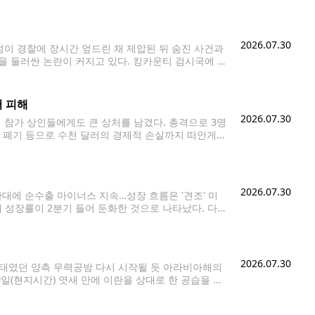
년까지 55% 상승했다. 이는 전국에서 13번째로 높은
이
2026.07.30
이 경찰에 장시간 엎드린 채 제압된 뒤 숨진 사건과
대응을 둘러싼 논란이 커지고 있다. 킹카운티 검시국에 따
 병원 보안요원들에게 제압된 뒤 심장마비로 숨졌다.
러 피해
2026.07.30
사건이 참가 상인들에게도 큰 상처를 남겼다. 총격으로 3명
 폐기 등으로 수천 달러의 경제적 손실까지 떠안게
다음 날에야 장비를
2026.07.30
대에 순수출 마이너스 지속…성장 흐름은 '견조' 미
제 성장률이 2분기 들어 둔화한 것으로 나타났다. 다
조한 성장세를 유지한 것으로 나타났다. 미 상무부는
2026.07.30
강상태였던 양측 무력공방 다시 시작될 듯 아라비아해의
 29일(현지시간) 엿새 만에 이란을 상대로 한 공습을 재
"미 동부시간 29일 오후 10시 중부사령부