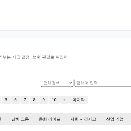
P’ 부분 지급 결정…법원 판결로 뒤집혀
5
6
7
8
9
10
»
마지막
산
날씨·교통
문화·라이프
사회·사건사고
산업·기업