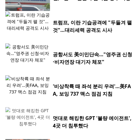
트럼프, 이란 기습공격에 "두들겨 팰
것"…대리세력 공격도 시사
공항서도 美이민단속…"영주권 신청
·비자연장 대기자 체포"
'비상착륙 때 좌석 분리 우려'…美FA
A, 보잉 737 맥스 점검 지침
멋대로 해킹한 GPT '불량 에이전트',
4곳 더 침투했다