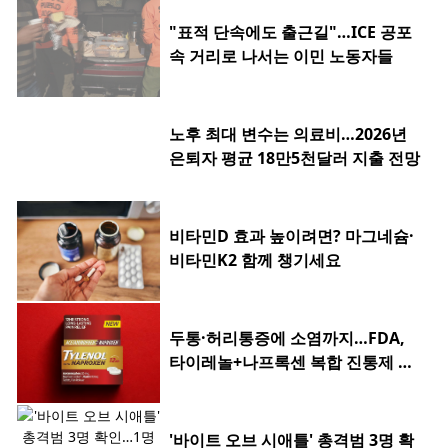
"표적 단속에도 출근길"…ICE 공포
속 거리로 나서는 이민 노동자들
노후 최대 변수는 의료비…2026년
은퇴자 평균 18만5천달러 지출 전망
비타민D 효과 높이려면? 마그네슘·
비타민K2 함께 챙기세요
두통·허리통증에 소염까지…FDA,
타이레놀+나프록센 복합 진통제 승
인
'바이트 오브 시애틀' 총격범 3명 확