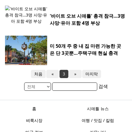
'바이트 오브 시애틀' 총격 참극…3명
사망·유아 포함 4명 부상
미 50개 주 중 내 집 마련 가능한 곳
은 단 3곳뿐…주택구매 현실 충격
처음
«
3
»
마지막
검색
홈
시애틀 뉴스
벼룩시장
여행 / 맛집 / 칼럼