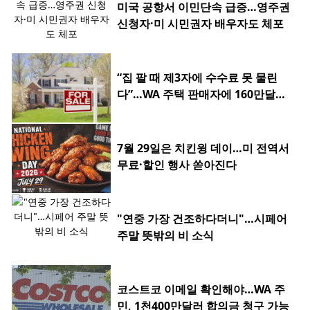
미국 공항서 이민단속 급증…영주권
신청자·미 시민권자 배우자도 체포
“집 팔 때 제3자에 수수료 못 물린
다”…WA 주택 판매자에 160만달러
환급
7월 29일은 치킨윙 데이…미 전역서
무료·할인 행사 쏟아진다
"연중 가장 건조하다더니"…시페어
주말 뜻밖의 비 소식
코스트코 이메일 확인해야…WA 주
민, 1천400만달러 합의금 청구 가능