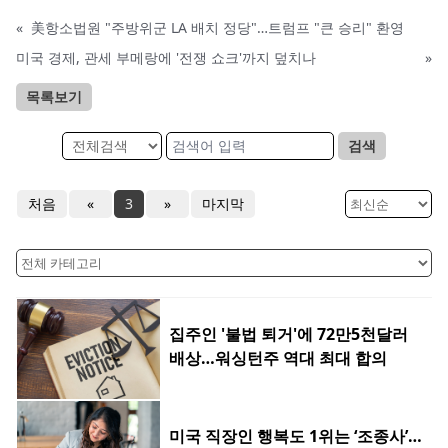
«
美항소법원 "주방위군 LA 배치 정당"…트럼프 "큰 승리" 환영
미국 경제, 관세 부메랑에 '전쟁 쇼크'까지 덮치나
»
목록보기
검색
처음
«
3
»
마지막
집주인 '불법 퇴거'에 72만5천달러
배상…워싱턴주 역대 최대 합의
미국 직장인 행복도 1위는 ‘조종사’…