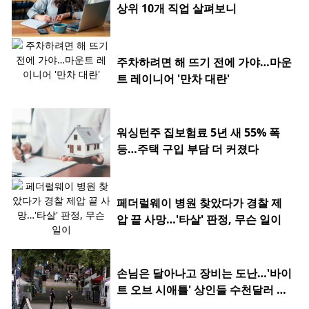
상위 10개 직업 살펴보니
주차하려면 해 뜨기 전에 가야…마운
트 레이니어 '만차 대란'
워싱턴주 집보험료 5년 새 55% 폭
등…주택 구입 부담 더 커졌다
페더럴웨이 병원 찾았다가 경찰 제
압 끝 사망…'타살' 판정, 무슨 일이
손님은 달아나고 장비는 도난…'바이
트 오브 시애틀' 상인들 수천달러 피
해