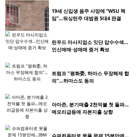
19세 신입생 음주 사망에 “WSU 책
임”…워싱턴주 대법원 5대4 판결
린우드 마사지업소 잇단 압수수색…
인신매매·성매매 증거 확보
트럼프 "평화委, 하마스 무장해제 합
의"…하마스도 동의
아마존, 분기매출 2천억불 첫 돌파…
메모리급등에 자본지출 상향
슈퍼컴퓨터로 못풀 문제 15분만에…