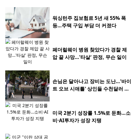
워싱턴주 집보험료 5년 새 55% 폭
등…주택 구입 부담 더 커졌다
페더럴웨이 병원 찾았다가 경찰 제
압 끝 사망…'타살' 판정, 무슨 일이
손님은 달아나고 장비는 도난…'바이
트 오브 시애틀' 상인들 수천달러 피
해
미국 2분기 성장률 1.5%로 둔화…소
비·AI투자가 성장 지탱