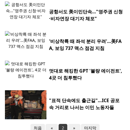
공항서도 美이민단속…"영주권 신청
·비자연장 대기자 체포"
'비상착륙 때 좌석 분리 우려'…美FA
A, 보잉 737 맥스 점검 지침
멋대로 해킹한 GPT '불량 에이전트',
4곳 더 침투했다
"표적 단속에도 출근길"…ICE 공포
속 거리로 나서는 이민 노동자들
처음
«
2
»
마지막