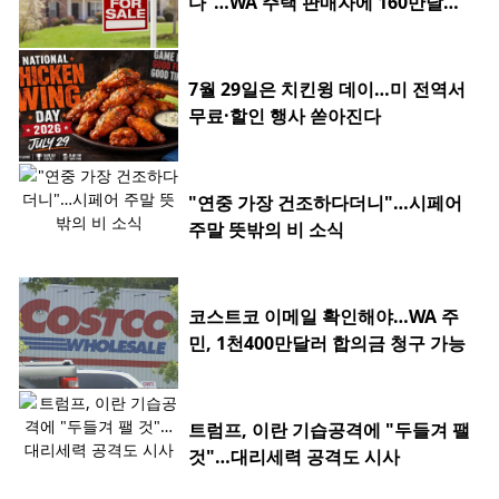
다”…WA 주택 판매자에 160만달러
환급
7월 29일은 치킨윙 데이…미 전역서
무료·할인 행사 쏟아진다
"연중 가장 건조하다더니"…시페어
주말 뜻밖의 비 소식
코스트코 이메일 확인해야…WA 주
민, 1천400만달러 합의금 청구 가능
트럼프, 이란 기습공격에 "두들겨 팰
것"…대리세력 공격도 시사