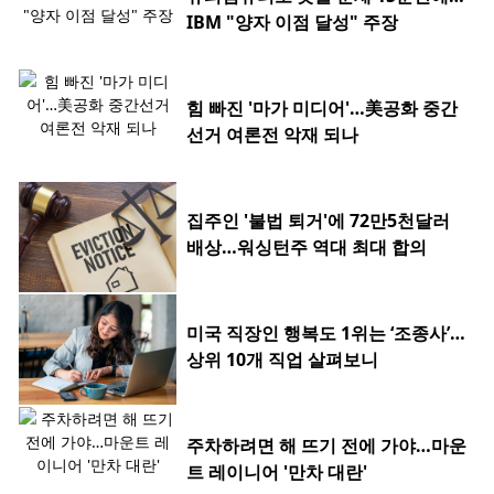
IBM "양자 이점 달성" 주장
힘 빠진 '마가 미디어'…美공화 중간
선거 여론전 악재 되나
집주인 '불법 퇴거'에 72만5천달러
배상…워싱턴주 역대 최대 합의
미국 직장인 행복도 1위는 ‘조종사’…
상위 10개 직업 살펴보니
주차하려면 해 뜨기 전에 가야…마운
트 레이니어 '만차 대란'