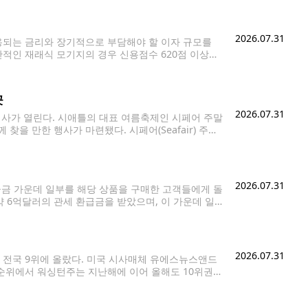
2026.07.31
용되는 금리와 장기적으로 부담해야 할 이자 규모를
반적인 재래식 모기지의 경우 신용점수 620점 이상이
차입자의 상환 위험을 낮게 평가하기
곳
2026.07.31
행사가 열린다. 시애틀의 대표 여름축제인 시페어 주말
을 만한 행사가 마련됐다. 시페어(Seafair) 주말
해군 블루엔젤스 에어쇼와 수상비행기 경주를 비롯해
2026.07.31
급금 가운데 일부를 해당 상품을 구매한 고객들에게 돌
약 6억달러의 관세 환급금을 받았으며, 이 가운데 일
 동기보다 20% 증가해 시장 전망치를 웃돌았다고
2026.07.31
 전국 9위에 올랐다. 미국 시사매체 유에스뉴스앤드
고의 주’ 순위에서 워싱턴주는 지난해에 이어 올해도 10위권을
를 기록하며 높은 평가를 받았다. 의료는 14위, 경제