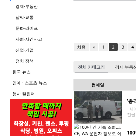
경제·부동산
날씨·교통
문화·라이프
사회·사건사고
처음
«
1
2
3
4
산업·기업
정치·정책
전체 카테고리
경제·부동
한국 뉴스
연예 · 스포츠 뉴스
썸네일
행사 캘린더
'총
시애
전을
애틀센
10