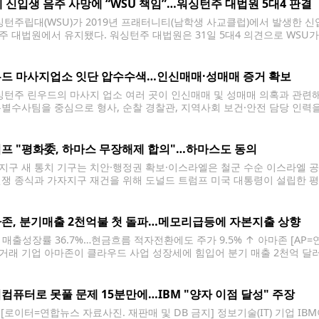
세 신입생 음주 사망에 “WSU 책임”…워싱턴주 대법원 5대4 판결
턴주립대(WSU)가 2019년 프래터니티(남학생 사교클럽)에서 발생한 신
주 대법원에서 유지됐다. 워싱턴주 대법원은 31일 5대4 의견으로 WS
을 보호할 의무가 있었다고 판단했다. 이번 판결은 지난해 항소법원의 판
 마르티네즈(당시 19세)로, 2019년 11월
드 마사지업소 잇단 압수수색…인신매매·성매매 증거 확보
턴주 린우드의 마사지 업소 여러 곳이 인신매매 및 성매매 의혹과 관련해 
특별수사팀을 중심으로 형사, 순찰 경찰관, 지역사회 보건·안전 담당 인력
고 밝혔다. 경찰은 이번 수사가 성매매 관련 혐의에 대한 장기 수사의 일
프 "평화委, 하마스 무장해제 합의"…하마스도 동의
지구 새 통치 기구는 치안·행정권 확보·이스라엘은 철군 수순 이스라엘 공
전쟁 종식과 가자지구 재건을 위해 도널드 트럼프 미국 대통령이 설립한 평화
 중동 분쟁의 또다른 씨앗이었던 가자지구를 둘러싼 이스라엘과 팔레스타인
성이 커지고 있다.
존, 분기매출 2천억불 첫 돌파…메모리급등에 자본지출 상향
S 매출성장률 36.7%…현금흐름 적자전환에도 주가 9.5% ↑ 아마존 [AP
거래 기업 아마존이 클라우드 사업 성장세에 힘입어 분기 매출 2천억 달러
자본지출(CapEx)이 늘고 잉여현금흐름(FCF)이 적자로 전환했는데도 주가는
 기간 대비 20% 늘어난 2천6억1천만
컴퓨터로 못풀 문제 15분만에…IBM "양자 이점 달성" 주장
M [로이터=연합뉴스 자료사진. 재판매 및 DB 금지] 정보기술(IT) 기업 