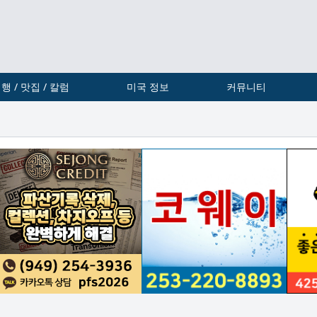
행 / 맛집 / 칼럼
미국 정보
커뮤니티