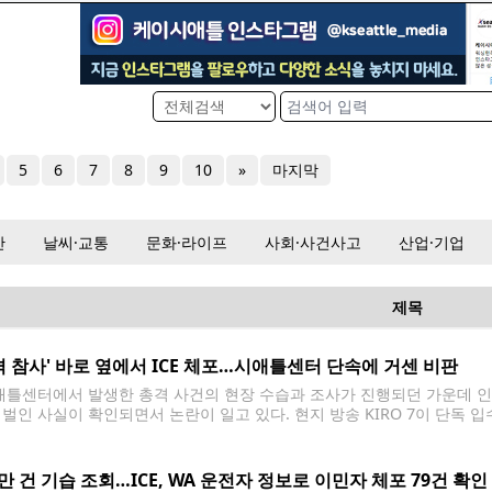
5
6
7
8
9
10
»
마지막
산
날씨·교통
문화·라이프
사회·사건사고
산업·기업
제목
격 참사' 바로 옆에서 ICE 체포…시애틀센터 단속에 거센 비판
틀센터에서 발생한 총격 사건의 현장 수습과 조사가 진행되던 가운데 인근
 벌인 사실이 확인되면서 논란이 일고 있다. 현지 방송 KIRO 7이 단독 입
터 인근 도로에서 한 남성을 체포했다. 당시 현장에서는 전날 발생한 '바이트 오브
0만 건 기습 조회…ICE, WA 운전자 정보로 이민자 체포 79건 확인