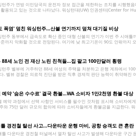
턴주가 연방 이민당국의 운전자 정보 접근을 제한하는 조치를 시행했음
활용되고 있는 것으로 나타났다. 워싱턴대(UW) 인권센터(Center for H
8월부터 지난 7월 27일까지 연방 요원들이 워싱턴주 운전자 정보를 이용해
 추가 조사를
0도 폭염' 덮친 워싱턴주…산불 연기까지 덮쳐 대기질 비상
턴주 동부에서 급속도로 확산 중인 대형 산불의 연기가 이번 주 시애틀까지
' 수준까지 악화할 것으로 전망된다. 여기에 낮 최고기온이 90도 안팎까지
에 비상이 걸렸다. 미국 국립기상청(NWS)은 3일 시애틀 상공에 이미 옅
풍으로
 88세 노인 전 재산 노린 친척들…집 팔고 100만달러 횡령
턴주 벨뷰에 거주하던 88세 여성의 주택을 처분하고 은행 계좌에서 100
다. 벨뷰 경찰은 의료적 진단을 받은 직후 경제적 판단 능력이 취약해진
수사를 벌인 끝에 58세 조카와 24세 친척 등 3명을 검거했다고 밝혔다. 
 예약 '숨은 수수료' 결국 환불…WA 소비자 1만2천명 환불 대상
 예약 과정에서 선택 사항인 서비스를 필수인 것처럼 표시해 소비자에게
주와 75만 달러 규모의 합의에 따라 소비자들에게 환불금을 지급한다. 
지스(Lexyl Technologies)와 북온라인닷컴(Bookonline.com)
 합의에 동의했다고 밝혔다. 이번 합의에 따라 워싱턴주
틀 경전철 탈선 사고…다운타운 운행 마비, 공항 승객도 큰 혼란
틀 다운타운 경전철 터널에서 열차 탈선 사고가 발생해 다운타운 구간 