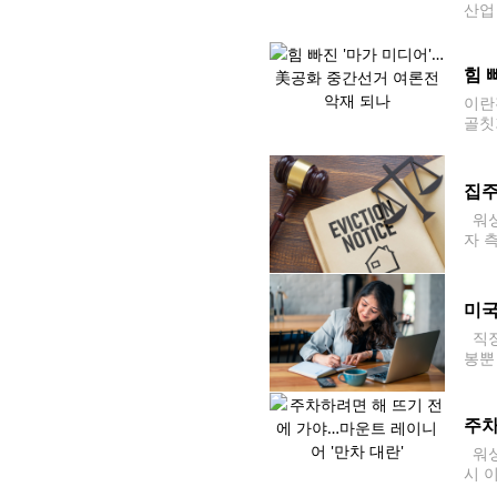
산업 
본 
을 
힘 
이란
골칫
의 
빨간
집주
워싱
자 
매니지
회사
미국
직장
봉뿐
블링크
기관
주차
워싱
시 
상부