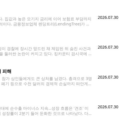
2026.07.30
다. 집값과 높은 모기지 금리에 이어 보험료 부담까지
. 금융정보업체 렌딩트리(LendingTree)가 최
년까지 55% 상승했다. 이는 전국에서 13번째로 높은
이
2026.07.30
이 경찰에 장시간 엎드린 채 제압된 뒤 숨진 사건과
대응을 둘러싼 논란이 커지고 있다. 킹카운티 검시국에 따
 병원 보안요원들에게 제압된 뒤 심장마비로 숨졌다.
러 피해
2026.07.30
사건이 참가 상인들에게도 큰 상처를 남겼다. 총격으로 3명
 폐기 등으로 수천 달러의 경제적 손실까지 떠안게
다음 날에야 장비를
2026.07.30
대에 순수출 마이너스 지속…성장 흐름은 '견조' 미
제 성장률이 2분기 들어 둔화한 것으로 나타났다. 다
조한 성장세를 유지한 것으로 나타났다. 미 상무부는