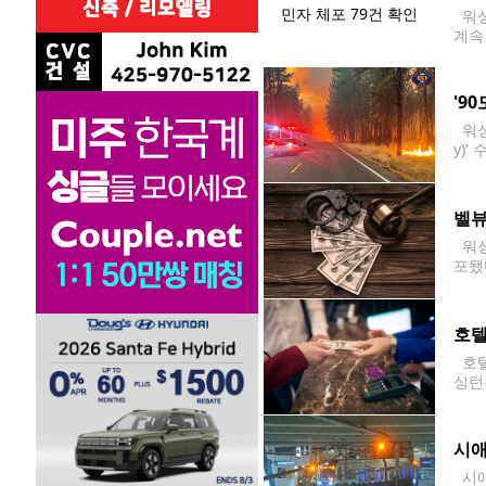
워싱
계속 
해 
이후
'9
워싱
y)
관리
북동
벨뷰
워싱
포됐
고 
호텔
호텔
싱턴
크놀로
모의
시애
시애