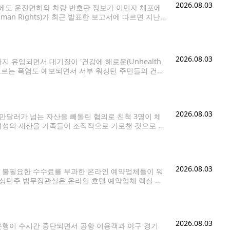
2026.08.03
에도 운전면허와 차량 번호판 정보가 이민자 체포에
uman Rights)가 최근 발표한 보고서에 따르면 지난
 이민자를 체포한 사례는 최소 64건으로 확인됐다.
2026.08.03
 유입되면서 대기질이 '건강에 해로운(Unhealth
 오르는 폭염도 예보되면서 서부 워싱턴 주민들의 건강
은 연무가 관측되고 있으며, 이날 밤부터 바람 방향이
2026.08.03
만달러가 넘는 자산을 빼돌린 혐의로 친척 3명이 체
 여성의 재산을 가족들이 조직적으로 가로챈 것으로 보
경찰에 따르면 피해 여성은
2026.08.03
 불필요한 수수료를 부과한 온라인 예약업체들이 워
워싱턴주 법무장관실은 온라인 호텔 예약업체 렉실 테
이 소비자보호법 위반 의혹을 해소하기 위해 총 75만 달러 규
2026.08.03
운행이 수시간 중단되면서 공항 이용객과 야구 경기