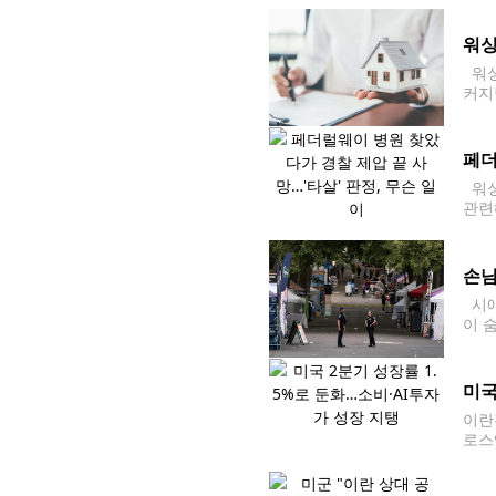
지
워싱
워싱
커지
근 
상승
페더
워싱
관련
르면
손님
시애틀
이 
됐다
미국
이란
로스
만,
올해