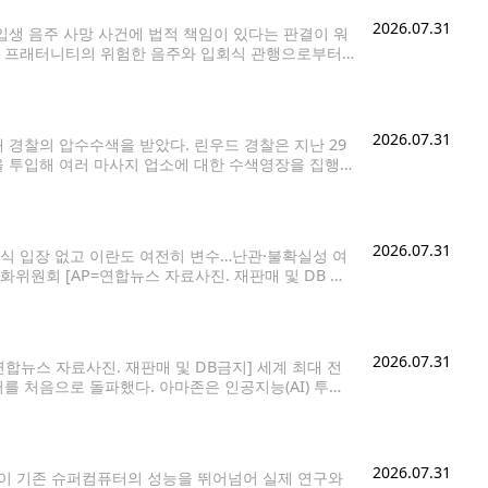
2026.07.31
입생 음주 사망 사건에 법적 책임이 있다는 판결이 워
U가 프래터니티의 위험한 음주와 입회식 관행으로부터
단을 그대로 유지한 것이다. 사망한 학생은 벨뷰 출신
2026.07.31
경찰의 압수수색을 받았다. 린우드 경찰은 지난 29
을 투입해 여러 마사지 업소에 대한 수색영장을 집행
환이라며, 현장에서 여러 관계자를 조사하고
2026.07.31
식 입장 없고 이란도 여전히 변수…난관·불확실성 여
위원회 [AP=연합뉴스 자료사진. 재판매 및 DB 금
의 친(親)이란 무장정파 하마스 간의 분쟁이 종식될
2026.07.31
=연합뉴스 자료사진. 재판매 및 DB금지] 세계 최대 전
를 처음으로 돌파했다. 아마존은 인공지능(AI) 투자
 약 9.5% 급등했다. 아마존은 2분기 매출이 지난해
2026.07.31
IBM이 기존 슈퍼컴퓨터의 성능을 뛰어넘어 실제 연구와