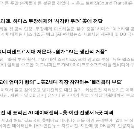
 등 주말 승객들이 큰 불편을 겪었다. 사운드 트랜짓(Sound Transit)은
 정상화했다고 밝혔다. 앞서 전날 오후 11시 58분께 국제지구/차이나타운역(Intern
진입하던 빈
라엘, 하마스 무장해제안 '심각한 우려' 美에 전달
라엘 첫 공식 입장…무장해제-이스라엘군 철수 '충돌' 하마스 "이스라엘 
경계에 배치된 이스라엘군 탱크 [AP=연합뉴스 자료사진 재판매 및 DB 금
심각한 우려를 미국 측에 전달했다고 AP통신 등 외신이 2일(현지시간) 보
 평화위원회가 하마스의 무장해제와
그니피센트7' 시대 저문다…월가 "AI는 생산적 거품"
텀ㆍ쏠림 투자 확산…"M7 대신 스페이스X 포함 망고스 부상" 뉴욕 월스트
(AI) 랠리를 주도한 '매그니피센트7'(M7·마이크로소프트·애플·엔비디아·
 M7 저변의 AI 붐 자체가 거품에 불과한 것은 아니라는 반론이 제기되고 
지시간) "한때 미국 증시를 지배했던 M7은 6월 한 달 새
고에 엄마가 항의"…美Z세대 직장 참견하는 '헬리콥터 부모'
 이력서 들고 찾아오고 병가전화도 대신 걸기…화상면접 지켜보기도 미국 
사진. 재판매 및 DB 금지] 성인이 된 자녀의 취업과 직장 생활에까지 부모
 미국 노동시장에서 새로운 풍속처럼 떠오르고 있다. 미 일간 월스트리트저
성인이 된 Z세대(1990년대 중반∼2010년대
전 새 표적된 AI 데이터센터…美·이란 전쟁서 5곳 피격
계 제3의 허브' 걸프국의 美빅테크 데이터센터들 이란 공격받아 "값비싼 
 아마존 데이터센터 [AP=연합뉴스 자료사진. 재판매 및 DB 금지] 인공지
을 계기로 현대전의 새로운 표적으로 떠오르고 있다. 이번 전쟁이 벌어진 