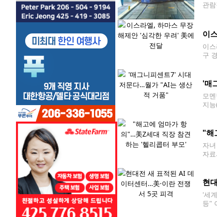
관람객
운행을
로 
이스
이스
구 
이 
지구
'매
모멘
지능
만,
(현
"해
자녀
자료
상이
는 
현대
'세
등"
전쟁