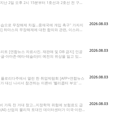
 지난 2일 오후 2시 15분부터 1호선과 2호선 전 구간
ational District/Chinatown Station)으
2026.08.03
공습으로 무장해제 차질…중재국에 개입 촉구" 가자지
지] 하마스의 무장해제에 대한 합의와 관련, 이스라엘
도했다. 도널드 트럼프 미 대통령이 지난달 30일 가자
2026.08.03
리트 [연합뉴스 자료사진. 재판매 및 DB 금지] 인공
구글·아마존·메타·테슬라)이 예전의 위상을 잃고 있지
있다. 파이낸셜타임스(FT) 칼럼니스트 존 플렌더는 1일
2026.08.03
플로리다주에서 열린 한 취업박람회 [AFP=연합뉴스
가 대신 나서서 참견하는 이른바 '헬리콥터 부모' 현
널(WSJ)은 2일(현지시간) 헬리콥터 부모들이 이제
2026.08.03
장비 가득 찬 거대 창고…지정학적 위험에 보험료도 급
능(AI) 산업의 물리적 토대인 데이터센터가 미국·이란
페르시아만 주변의 AI 데이터센터가 이 지역의 정유·