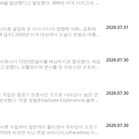
ge)을 달성했다고 발표했다. IBM은 미국 시카고대, 일
과 공동 연구를 통해 이와 같은 결과를 얻어 관련 논문
2026.07.31
"지지층 결집해 온 마가 미디어 영향력 약화…공화에
DB 금지] 2024년 미국 대선에서 도널드 트럼프 대통령
 약화하는 조짐을 보이면서 공화당의 지지층 결집에도
2026.07.30
리회사가 72만5천달러를 배상하기로 합의했다. 세입
라고 밝혔다. 포틀랜드에 본사를 둔 프린스턴 프로퍼티
 지난 6월 총 72만5천달러를 지급하는 조건으로 합의했다.
2026.07.30
 직업은 항공기 조종사인 것으로 나타났다. 높은 연
 직원 경험(Employee Experience) 플랫폼
e Use Survey)'를 분석한 결과, 항공기 조종사와 항공
2026.07.30
이른 아침부터 방문객이 몰리면서 주차장이 오전 7
)에 따르면 지난 주말 파라다이스(Paradise) 지역
 6시30분께부터는 차량이 몰리면서 인근 임시 주차장까