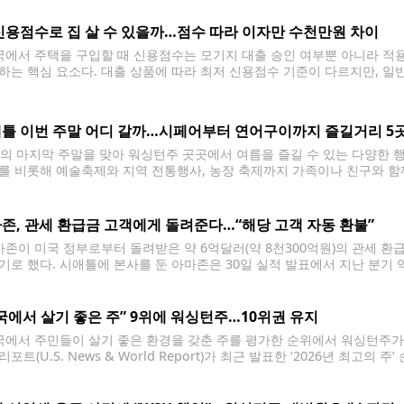
시설과 함께 미사일·드론의
신용점수로 집 살 수 있을까…점수 따라 이자만 수천만원 차이
에서 주택을 구입할 때 신용점수는 모기지 대출 승인 여부뿐 아니라 적
하는 핵심 요소다. 대출 상품에 따라 최저 신용점수 기준이 다르지만, 일
야 대출을 받을 수 있는 경우가 많다. 신용점수가 높을수록 대출기관이 
틀 이번 주말 어디 갈까…시페어부터 연어구이까지 즐길거리 5
의 마지막 주말을 맞아 워싱턴주 곳곳에서 여름을 즐길 수 있는 다양한 
를 비롯해 예술축제와 지역 전통행사, 농장 축제까지 가족이나 친구와 함께 찾
티벌은 7월 31일부터 8월 2일까지 레이크워싱턴 일대에서 열린다. 미 
존, 관세 환급금 고객에게 돌려준다…“해당 고객 자동 환불”
존이 미국 정부로부터 돌려받은 약 6억달러(약 8천300억원)의 관세 환
기로 했다. 시애틀에 본사를 둔 아마존은 30일 실적 발표에서 지난 분기 
 고객들에게 환급할 계획이라고 밝혔다. 아마존은 지난 분기 매출이 전년
국에서 살기 좋은 주” 9위에 워싱턴주…10위권 유지
에서 주민들이 살기 좋은 환경을 갖춘 주를 평가한 순위에서 워싱턴주가
포트(U.S. News & World Report)가 최근 발표한 ‘2026년 최
다. 워싱턴주는 자연환경 부문에서 전국 7위, 인프라와 교육에서 각각 8위
9위였다.