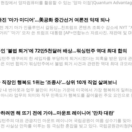
현장에서 양자컴퓨터를 활용할 수 있는 '양자 이점'(Quantum Advanta
이화학연구소(RIKEN), 양자 소프트웨어 전문기업 퀘드마, 알고리즈믹 등
발표했다고 30일(현지시간) 밝혔다.
빠진 '마가 미디어'…美공화 중간선거 여론전 악재 되나
전 계기 마가 인플루언서 갈등상…친트럼프 콘텐츠 조회수 감소세 NYT 
거리" '마가' 모자 쓴 트럼프 대통령 [AP=연합뉴스 자료사진. 재판매 및 
재선에 든든한 우군 역할을 했던 마가(MAGA) 인플루언서들의 영향력이
불이 켜지고
인 '불법 퇴거'에 72만5천달러 배상…워싱턴주 역대 최대 합의
턴주 밴쿠버의 한 세입자를 부당하게 퇴거시켰다는 의혹을 받은 임대 관
측은 이번 합의가 워싱턴주에서 불법 퇴거 사건과 관련한 역대 최대 규모
먼트(Princeton Property Management)는 세입자 애런 앨런과
 측은 합의 과정에서 위법
 직장인 행복도 1위는 ‘조종사’…상위 10개 직업 살펴보니
 내 번아웃과 업무 불만이 커지는 가운데 미국에서 가장 행복하게 일하는
 아니라 업무의 의미와 직무 만족도가 행복도를 끌어올린 주요 요인으로 분석됐다.
(Blink)는 미국 노동통계국(BLS)의 '미국 시간사용 조사(American Tim
사가 직업 행복도 1위에
하려면 해 뜨기 전에 가야…마운트 레이니어 '만차 대란'
턴주의 대표 관광지인 마운트 레이니어 국립공원이 여름 성수기를 맞아 
이전 사실상 만차를 이루는 등 극심한 혼잡을 빚고 있다. 국립공원관리청(NPS
 주차장 약 200면 가운데 3분의 2가 일출 무렵 이미 채워졌으며, 오전