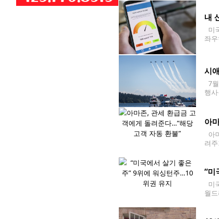
관광
내 
미국
좌우
있어
시애
7월
행사
페스
아마
아마
려주
부를
“미
미국
월드리
지켰
는 1