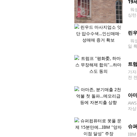
19
워싱
싱턴
학생
의 샘
린우
워싱
일 
했다
트럼
가자
전 
지]
가능
아마
AW
자상
로 
같은
슈퍼
IB