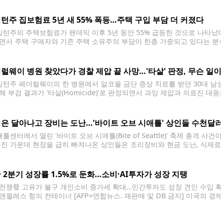
턴주 집보험료 5년 새 55% 폭등…주택 구입 부담 더 커졌다
턴주의 주택보험료가 팬데믹 이후 5년 동안 55% 급등한 것으로 나타났
면서 주택 구매자와 기존 주택 소유주의 부담이 한층 가중되고 있다는 분석이다
발표한 보고서에 따르면 워싱턴주의 평균 주택보험료는 2020년부터 2025
률이다. 전국 평균 상승률은
럴웨이 병원 찾았다가 경찰 제압 끝 사망…'타살' 판정, 무슨 일
턴주 페더럴웨이의 한 병원에서 알코올 금단 증상 치료를 받던 30대 남성
해 부검 결과가 '타살(Homicide)'로 판정되면서 과잉 제압과 의료진 
 레온 데이비스(35)는 지난 3월 14일 세인트프랜시스 병원에서 경찰과
은 달아나고 장비는 도난…'바이트 오브 시애틀' 상인들 수천달
센터에서 열린 '바이트 오브 시애틀(Bite of Seattle)' 축제 총격 
숨진 가운데 현장을 급히 빠져나온 상인들은 조리장비와 현금 도난, 식재료
. 현장 상인들에 따르면 축제 종료 후 경찰 통제로 부스를 비워야 했고, 
 2분기 성장률 1.5%로 둔화…소비·AI투자가 성장 지탱
전쟁發 고유가 불구 개인소비 증가세 확대…민간투자도 성장 견인 수입 확
앤젤레스 항의 컨테이너 [AFP=연합뉴스. 재판매 및 DB 금지] 미국의 경
 개인소비와 인공지능(AI) 관련 기업투자 증가에 힘입어 기조적으로는 견
 2분기 미국의