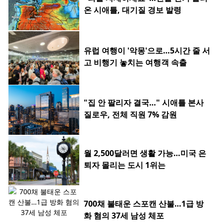
온 시애틀, 대기질 경보 발령
유럽 여행이 '악몽'으로…5시간 줄 서
고 비행기 놓치는 여행객 속출
"집 안 팔리자 결국…" 시애틀 본사
질로우, 전체 직원 7% 감원
월 2,500달러면 생활 가능…미국 은
퇴자 몰리는 도시 1위는
700채 불태운 스포캔 산불…1급 방
화 혐의 37세 남성 체포