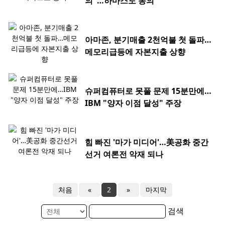
의"…하마스도 동의
아마존, 분기매출 2천억불 첫 돌파…
메모리급등에 자본지출 상향
슈퍼컴퓨터로 못풀 문제 15분만에…
IBM "양자 이점 달성" 주장
힘 빠진 '마가 미디어'…美공화 중간
선거 여론전 악재 되나
처음
«
2
»
마지막
검색