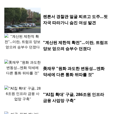
렌튼서 경찰관 얼굴 찌르고 도주…핏
자국 따라가니 숨진 여성 발견
"계산된 제한적 확전"…이란, 트럼프
양보 얻으려 승부수 던졌다
美재무 "원화 과도한 변동성…엔화
약세에 다른 통화 뒤따를 것"
"'AI칩 확대' 구글, 286조원 인프라
금융 사업망 구축"