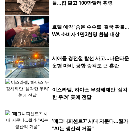
들…집 팔고 100만달러 횡령
호텔 예약 '숨은 수수료' 결국 환불…
WA 소비자 1만2천명 환불 대상
시애틀 경전철 탈선 사고…다운타운
운행 마비, 공항 승객도 큰 혼란
이스라엘, 하마스 무장해제안 '심각
한 우려' 美에 전달
'매그니피센트7' 시대 저문다…월가
"AI는 생산적 거품"