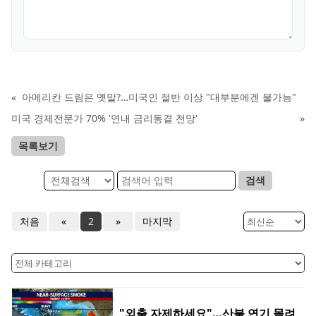
«
아메리칸 드림은 옛말?…미국인 절반 이상 "대부분에겐 불가능"
미국 경제전문가 70% '연내 금리동결 전망'
»
목록보기
검색
처음
«
2
»
마지막
"외출 자제하세요"…산불 연기 몰려