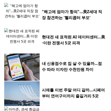
"해고에 엄마가 항의"…美Z세대 직
장 참견하는 '헬리콥터 부모'
현대전 새 표적된 AI 데이터센터…美
·이란 전쟁서 5곳 피격
내 신용점수로 집 살 수 있을까…점
수 따라 이자만 수천만원 차이
시애틀 이번 주말 어디 갈까…시페어
부터 연어구이까지 즐길거리 5곳