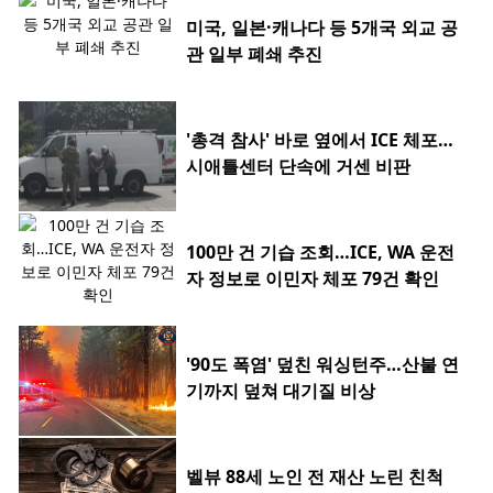
미국, 일본·캐나다 등 5개국 외교 공
관 일부 폐쇄 추진
'총격 참사' 바로 옆에서 ICE 체포…
시애틀센터 단속에 거센 비판
100만 건 기습 조회…ICE, WA 운전
자 정보로 이민자 체포 79건 확인
'90도 폭염' 덮친 워싱턴주…산불 연
기까지 덮쳐 대기질 비상
벨뷰 88세 노인 전 재산 노린 친척