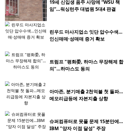
19세 신입생 음주 사망에 “WSU 책
임”…워싱턴주 대법원 5대4 판결
린우드 마사지업소 잇단 압수수색…
인신매매·성매매 증거 확보
트럼프 "평화委, 하마스 무장해제 합
의"…하마스도 동의
아마존, 분기매출 2천억불 첫 돌파…
메모리급등에 자본지출 상향
슈퍼컴퓨터로 못풀 문제 15분만에…
IBM "양자 이점 달성" 주장