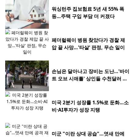
워싱턴주 집보험료 5년 새 55% 폭
등…주택 구입 부담 더 커졌다
페더럴웨이 병원 찾았다가 경찰 제
압 끝 사망…'타살' 판정, 무슨 일이
손님은 달아나고 장비는 도난…'바이
트 오브 시애틀' 상인들 수천달러 피
해
미국 2분기 성장률 1.5%로 둔화…소
비·AI투자가 성장 지탱
미군 "이란 상대 공습"…엿새 만에