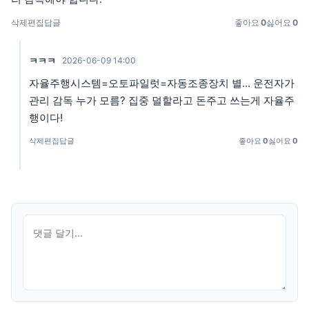
삭제
편집
답글
좋아요
0
싫어요
0
ㅋㅋㅋ
2026-06-09 14:00
자율주행시스템=오토파일럿=자동조종장치 별... 운전자가
관리 감독 누가 모름? 집중 덜할라고 돈주고 쓰는게 자율주
행이다!
삭제
편집
답글
좋아요
0
싫어요
0