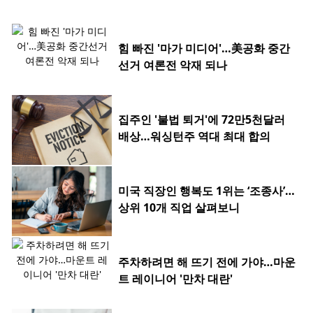
힘 빠진 '마가 미디어'…美공화 중간
선거 여론전 악재 되나
집주인 '불법 퇴거'에 72만5천달러
배상…워싱턴주 역대 최대 합의
미국 직장인 행복도 1위는 ‘조종사’…
상위 10개 직업 살펴보니
주차하려면 해 뜨기 전에 가야…마운
트 레이니어 '만차 대란'