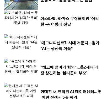
이스라엘, 하마스 무장해제안 '심각
한 우려' 美에 전달
'매그니피센트7' 시대 저문다…월가
"AI는 생산적 거품"
"해고에 엄마가 항의"…美Z세대 직
장 참견하는 '헬리콥터 부모'
현대전 새 표적된 AI 데이터센터…美
·이란 전쟁서 5곳 피격