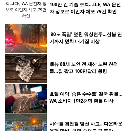
100만 건 기습 조회…ICE, WA 운전
자 정보로 이민자 체포 79건 확인
'90도 폭염' 덮친 워싱턴주…산불 연
기까지 덮쳐 대기질 비상
벨뷰 88세 노인 전 재산 노린 친척
들…집 팔고 100만달러 횡령
호텔 예약 '숨은 수수료' 결국 환불…
WA 소비자 1만2천명 환불 대상
시애틀 경전철 탈선 사고…다운타운
운행 마비, 공항 승객도 큰 혼란