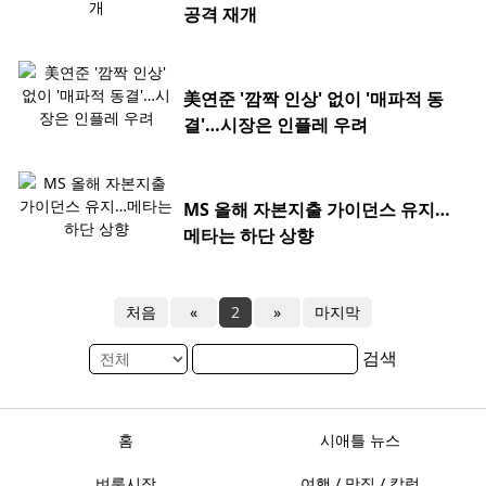
공격 재개
美연준 '깜짝 인상' 없이 '매파적 동
결'…시장은 인플레 우려
MS 올해 자본지출 가이던스 유지…
메타는 하단 상향
처음
«
2
»
마지막
검색
홈
시애틀 뉴스
벼룩시장
여행 / 맛집 / 칼럼