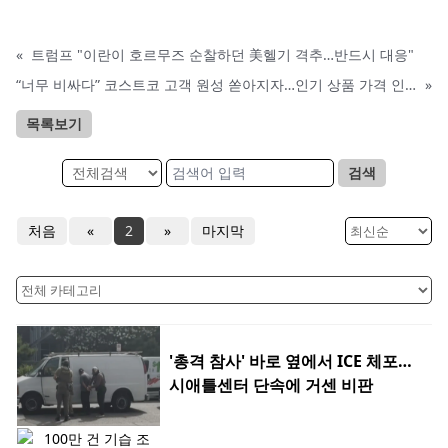
«
트럼프 "이란이 호르무즈 순찰하던 美헬기 격추…반드시 대응"
“너무 비싸다” 코스트코 고객 원성 쏟아지자…인기 상품 가격 인하
»
목록보기
검색
처음
«
2
»
마지막
'총격 참사' 바로 옆에서 ICE 체포…
시애틀센터 단속에 거센 비판