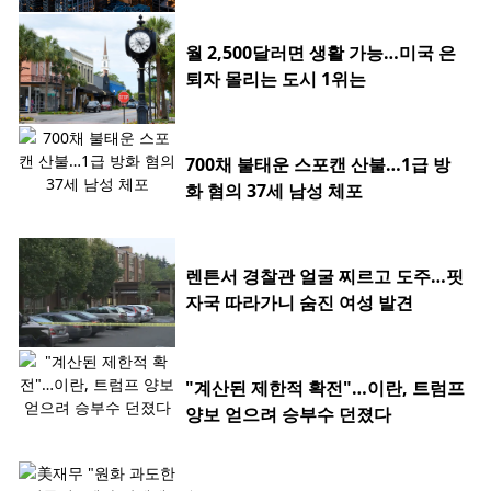
월 2,500달러면 생활 가능…미국 은
퇴자 몰리는 도시 1위는
700채 불태운 스포캔 산불…1급 방
화 혐의 37세 남성 체포
렌튼서 경찰관 얼굴 찌르고 도주…핏
자국 따라가니 숨진 여성 발견
"계산된 제한적 확전"…이란, 트럼프
양보 얻으려 승부수 던졌다