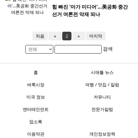
힘 빠진 '마가 미디어'…美공화 중간
선거 여론전 악재 되나
처음
«
2
»
마지막
검색
홈
시애틀 뉴스
벼룩시장
여행 / 맛집 / 칼럼
미국 정보
커뮤니티
엔터테인먼트
전문가칼럼
업소록
이용약관
개인정보정책