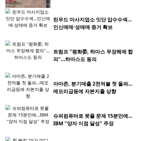
린우드 마사지업소 잇단 압수수색…
인신매매·성매매 증거 확보
트럼프 "평화委, 하마스 무장해제 합
의"…하마스도 동의
아마존, 분기매출 2천억불 첫 돌파…
메모리급등에 자본지출 상향
슈퍼컴퓨터로 못풀 문제 15분만에…
IBM "양자 이점 달성" 주장