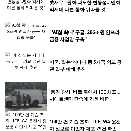
美재무 "원화 과도한 변동성…엔화
약세에 다른 통화 뒤따를 것"
"'AI칩 확대' 구글, 286조원 인프라
금융 사업망 구축"
미국, 일본·캐나다 등 5개국 외교 공
관 일부 폐쇄 추진
'총격 참사' 바로 옆에서 ICE 체포…
시애틀센터 단속에 거센 비판
100만 건 기습 조회…ICE, WA 운전
자 정보로 이민자 체포 79건 확인