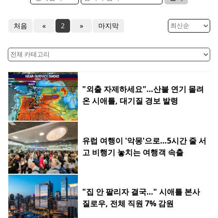
처음
«
2
»
마지막
"외출 자제하세요"…산불 연기 몰려
온 시애틀, 대기질 경보 발령
유럽 여행이 '악몽'으로…5시간 줄 서
고 비행기 놓치는 여행객 속출
"집 안 팔리자 결국…" 시애틀 본사
질로우, 전체 직원 7% 감원