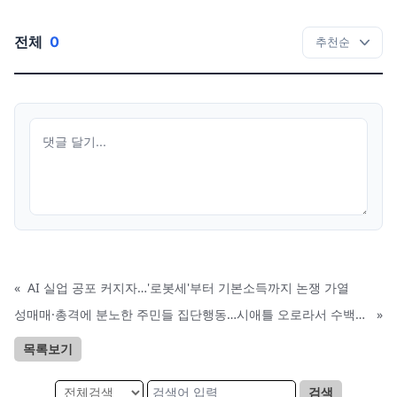
전체
0
«
AI 실업 공포 커지자…'로봇세'부터 기본소득까지 논쟁 가열
성매매·총격에 분노한 주민들 집단행동…시애틀 오로라서 수백명 행진
»
목록보기
검색