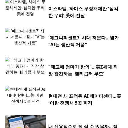
이스라엘, 하마스 무장해제안 '심각
한 우려' 美에 전달
'매그니피센트7' 시대 저문다…월가
"AI는 생산적 거품"
"해고에 엄마가 항의"…美Z세대 직
장 참견하는 '헬리콥터 부모'
현대전 새 표적된 AI 데이터센터…美
·이란 전쟁서 5곳 피격
내 신용점수로 집 살 수 있을까…점