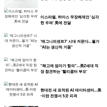
이스라엘, 하마스 무장해제안 '심각
한 우려' 美에 전달
'매그니피센트7' 시대 저문다…월가
"AI는 생산적 거품"
"해고에 엄마가 항의"…美Z세대 직
장 참견하는 '헬리콥터 부모'
현대전 새 표적된 AI 데이터센터…美
·이란 전쟁서 5곳 피격