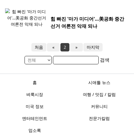
힘 빠진 '마가 미디어'…美공화 중간
선거 여론전 악재 되나
처음
«
2
»
마지막
검색
홈
시애틀 뉴스
벼룩시장
여행 / 맛집 / 칼럼
미국 정보
커뮤니티
엔터테인먼트
전문가칼럼
업소록