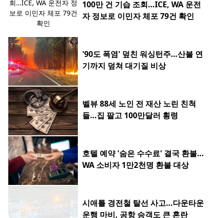
100만 건 기습 조회…ICE, WA 운전
자 정보로 이민자 체포 79건 확인
'90도 폭염' 덮친 워싱턴주…산불 연
기까지 덮쳐 대기질 비상
벨뷰 88세 노인 전 재산 노린 친척
들…집 팔고 100만달러 횡령
호텔 예약 '숨은 수수료' 결국 환불…
WA 소비자 1만2천명 환불 대상
시애틀 경전철 탈선 사고…다운타운
운행 마비, 공항 승객도 큰 혼란