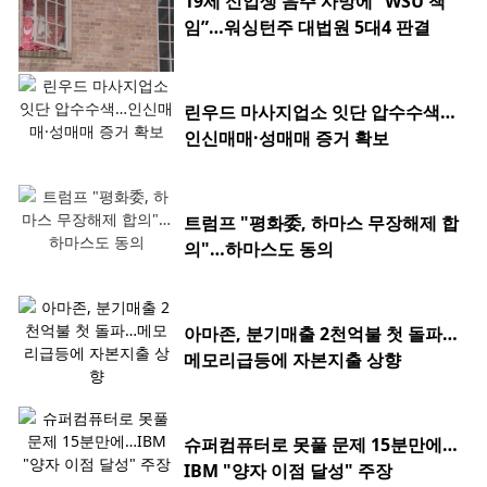
19세 신입생 음주 사망에 “WSU 책
임”…워싱턴주 대법원 5대4 판결
린우드 마사지업소 잇단 압수수색…
인신매매·성매매 증거 확보
트럼프 "평화委, 하마스 무장해제 합
의"…하마스도 동의
아마존, 분기매출 2천억불 첫 돌파…
메모리급등에 자본지출 상향
슈퍼컴퓨터로 못풀 문제 15분만에…
IBM "양자 이점 달성" 주장