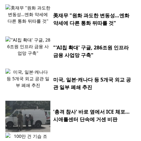
美재무 "원화 과도한 변동성…엔화
약세에 다른 통화 뒤따를 것"
"'AI칩 확대' 구글, 286조원 인프라
금융 사업망 구축"
미국, 일본·캐나다 등 5개국 외교 공
관 일부 폐쇄 추진
'총격 참사' 바로 옆에서 ICE 체포…
시애틀센터 단속에 거센 비판