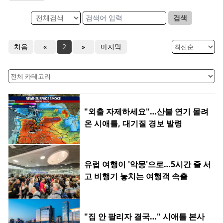
검색
처음
«
2
»
마지막
"외출 자제하세요"…산불 연기 몰려
온 시애틀, 대기질 경보 발령
유럽 여행이 '악몽'으로…5시간 줄 서
고 비행기 놓치는 여행객 속출
"집 안 팔리자 결국…" 시애틀 본사