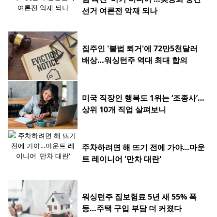
선거 여론전 악재 되나
집주인 '불법 퇴거'에 72만5천달러
배상…워싱턴주 역대 최대 합의
미국 직장인 행복도 1위는 ‘조종사’…
상위 10개 직업 살펴보니
주차하려면 해 뜨기 전에 가야…마운
트 레이니어 '만차 대란'
워싱턴주 집보험료 5년 새 55% 폭
등…주택 구입 부담 더 커졌다