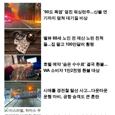
'90도 폭염' 덮친 워싱턴주…산불 연
기까지 덮쳐 대기질 비상
벨뷰 88세 노인 전 재산 노린 친척
들…집 팔고 100만달러 횡령
호텔 예약 '숨은 수수료' 결국 환불…
WA 소비자 1만2천명 환불 대상
시애틀 경전철 탈선 사고…다운타운
운행 마비, 공항 승객도 큰 혼란