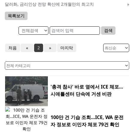
달러화, 금리인상 전망 확산에 2개월만의 최고치
»
목록보기
검색
처음
«
2
»
마지막
'총격 참사' 바로 옆에서 ICE 체포…
시애틀센터 단속에 거센 비판
100만 건 기습 조회…ICE, WA 운전
자 정보로 이민자 체포 79건 확인