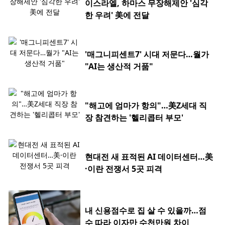
이스라엘, 하마스 무장해제안 '심각
한 우려' 美에 전달
'매그니피센트7' 시대 저문다…월가
"AI는 생산적 거품"
"해고에 엄마가 항의"…美Z세대 직
장 참견하는 '헬리콥터 부모'
현대전 새 표적된 AI 데이터센터…美
·이란 전쟁서 5곳 피격
내 신용점수로 집 살 수 있을까…점
수 따라 이자만 수천만원 차이