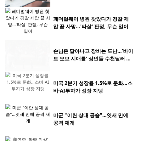
페더럴웨이 병원 찾았다가 경찰 제
압 끝 사망…'타살' 판정, 무슨 일이
손님은 달아나고 장비는 도난…'바이
트 오브 시애틀' 상인들 수천달러 피
해
미국 2분기 성장률 1.5%로 둔화…소
비·AI투자가 성장 지탱
미군 "이란 상대 공습"…엿새 만에
공격 재개