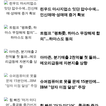
린우드 마사지업소 잇단 압수수색…
인신매매·성매매 증거 확보
트럼프 "평화委, 하마스 무장해제 합
의"…하마스도 동의
아마존, 분기매출 2천억불 첫 돌파…
메모리급등에 자본지출 상향
슈퍼컴퓨터로 못풀 문제 15분만에…
IBM "양자 이점 달성" 주장
힘 빠진 '마가 미디어'…美공화 중간