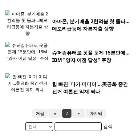
아마존, 분기매출 2천억불 첫 돌파…
메모리급등에 자본지출 상향
슈퍼컴퓨터로 못풀 문제 15분만에…
IBM "양자 이점 달성" 주장
힘 빠진 '마가 미디어'…美공화 중간
선거 여론전 악재 되나
처음
«
2
»
마지막
검색