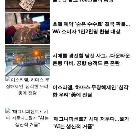
호텔 예약 '숨은 수수료' 결국 환불…
WA 소비자 1만2천명 환불 대상
시애틀 경전철 탈선 사고…다운타운
운행 마비, 공항 승객도 큰 혼란
이스라엘, 하마스 무장해제안 '심각
한 우려' 美에 전달
'매그니피센트7' 시대 저문다…월가
"AI는 생산적 거품"