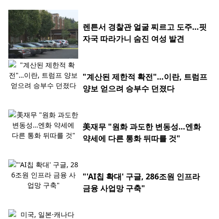
렌튼서 경찰관 얼굴 찌르고 도주…핏
자국 따라가니 숨진 여성 발견
"계산된 제한적 확전"…이란, 트럼프
양보 얻으려 승부수 던졌다
美재무 "원화 과도한 변동성…엔화
약세에 다른 통화 뒤따를 것"
"'AI칩 확대' 구글, 286조원 인프라
금융 사업망 구축"