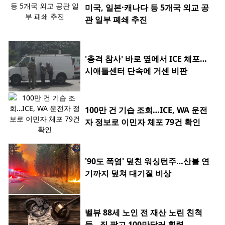
미국, 일본·캐나다 등 5개국 외교 공
관 일부 폐쇄 추진
'총격 참사' 바로 옆에서 ICE 체포…
시애틀센터 단속에 거센 비판
100만 건 기습 조회…ICE, WA 운전
자 정보로 이민자 체포 79건 확인
'90도 폭염' 덮친 워싱턴주…산불 연
기까지 덮쳐 대기질 비상
벨뷰 88세 노인 전 재산 노린 친척
들…집 팔고 100만달러 횡령