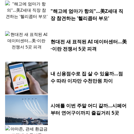
"해고에 엄마가 항의"…美Z세대 직
장 참견하는 '헬리콥터 부모'
현대전 새 표적된 AI 데이터센터…美
·이란 전쟁서 5곳 피격
내 신용점수로 집 살 수 있을까…점
수 따라 이자만 수천만원 차이
시애틀 이번 주말 어디 갈까…시페어
부터 연어구이까지 즐길거리 5곳