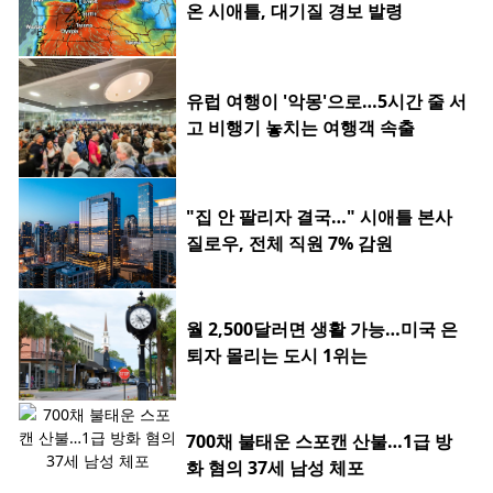
온 시애틀, 대기질 경보 발령
유럽 여행이 '악몽'으로…5시간 줄 서
고 비행기 놓치는 여행객 속출
"집 안 팔리자 결국…" 시애틀 본사
질로우, 전체 직원 7% 감원
월 2,500달러면 생활 가능…미국 은
퇴자 몰리는 도시 1위는
700채 불태운 스포캔 산불…1급 방
화 혐의 37세 남성 체포