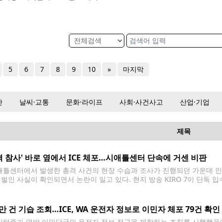
5
6
7
8
9
10
»
마지막
산
날씨·교통
문화·라이프
사회·사건사고
산업·기업
제목
격 참사' 바로 옆에서 ICE 체포…시애틀센터 단속에 거센 비판
틀센터에서 발생한 총격 사건의 현장 수습과 조사가 진행되던 가운데 인근
 벌인 사실이 확인되면서 논란이 일고 있다. 현지 방송 KIRO 7이 단독 입
터 인근 도로에서 한 남성을 체포했다. 당시 현장에서는 전날 발생한 '바이트 오브
0만 건 기습 조회…ICE, WA 운전자 정보로 이민자 체포 79건 확인
턴주가 연방 이민당국의 운전자 정보 접근을 제한하는 조치를 시행했음