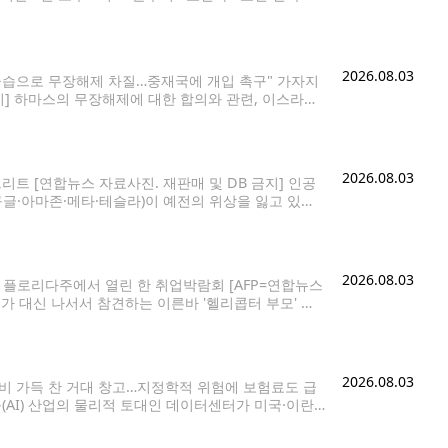
ational District/Chinatown Station)으
2026.08.03
공습으로 무장해제 차질…중재국에 개입 촉구" 가자지
지] 하마스의 무장해제에 대한 합의와 관련, 이스라엘
도했다. 도널드 트럼프 미 대통령이 지난달 30일 가자
2026.08.03
리트 [연합뉴스 자료사진. 재판매 및 DB 금지] 인공
구글·아마존·메타·테슬라)이 예전의 위상을 잃고 있지
있다. 파이낸셜타임스(FT) 칼럼니스트 존 플렌더는 1일
2026.08.03
플로리다주에서 열린 한 취업박람회 [AFP=연합뉴스
가 대신 나서서 참견하는 이른바 '헬리콥터 부모' 현
널(WSJ)은 2일(현지시간) 헬리콥터 부모들이 이제
2026.08.03
장비 가득 찬 거대 창고…지정학적 위험에 보험료도 급
능(AI) 산업의 물리적 토대인 데이터센터가 미국·이란
페르시아만 주변의 AI 데이터센터가 이 지역의 정유·