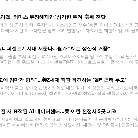
 정상화했다고 밝혔다. 앞서 전날 오후 11시 58분께 국제지구/차이나타운역(Intern
진입하던 빈
라엘, 하마스 무장해제안 '심각한 우려' 美에 전달
라엘 첫 공식 입장…무장해제-이스라엘군 철수 '충돌' 하마스 "이스라엘 
경계에 배치된 이스라엘군 탱크 [AP=연합뉴스 자료사진 재판매 및 DB 금
심각한 우려를 미국 측에 전달했다고 AP통신 등 외신이 2일(현지시간) 보
 평화위원회가 하마스의 무장해제와
그니피센트7' 시대 저문다…월가 "AI는 생산적 거품"
텀ㆍ쏠림 투자 확산…"M7 대신 스페이스X 포함 망고스 부상" 뉴욕 월스트
(AI) 랠리를 주도한 '매그니피센트7'(M7·마이크로소프트·애플·엔비디아·
 M7 저변의 AI 붐 자체가 거품에 불과한 것은 아니라는 반론이 제기되고 
지시간) "한때 미국 증시를 지배했던 M7은 6월 한 달 새
고에 엄마가 항의"…美Z세대 직장 참견하는 '헬리콥터 부모'
 이력서 들고 찾아오고 병가전화도 대신 걸기…화상면접 지켜보기도 미국 
사진. 재판매 및 DB 금지] 성인이 된 자녀의 취업과 직장 생활에까지 부모
 미국 노동시장에서 새로운 풍속처럼 떠오르고 있다. 미 일간 월스트리트저
성인이 된 Z세대(1990년대 중반∼2010년대
전 새 표적된 AI 데이터센터…美·이란 전쟁서 5곳 피격
계 제3의 허브' 걸프국의 美빅테크 데이터센터들 이란 공격받아 "값비싼 
 아마존 데이터센터 [AP=연합뉴스 자료사진. 재판매 및 DB 금지] 인공지
을 계기로 현대전의 새로운 표적으로 떠오르고 있다. 이번 전쟁이 벌어진 
시설과 함께 미사일·드론의