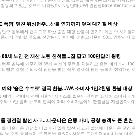
활용되고 있는 것으로 나타났다. 워싱턴대(UW) 인권센터(Center for H
8월부터 지난 7월 27일까지 연방 요원들이 워싱턴주 운전자 정보를 이용해
 추가 조사를
0도 폭염' 덮친 워싱턴주…산불 연기까지 덮쳐 대기질 비상
턴주 동부에서 급속도로 확산 중인 대형 산불의 연기가 이번 주 시애틀까지
' 수준까지 악화할 것으로 전망된다. 여기에 낮 최고기온이 90도 안팎까지
에 비상이 걸렸다. 미국 국립기상청(NWS)은 3일 시애틀 상공에 이미 옅
풍으로
 88세 노인 전 재산 노린 친척들…집 팔고 100만달러 횡령
턴주 벨뷰에 거주하던 88세 여성의 주택을 처분하고 은행 계좌에서 100
다. 벨뷰 경찰은 의료적 진단을 받은 직후 경제적 판단 능력이 취약해진
수사를 벌인 끝에 58세 조카와 24세 친척 등 3명을 검거했다고 밝혔다. 
 예약 '숨은 수수료' 결국 환불…WA 소비자 1만2천명 환불 대상
 예약 과정에서 선택 사항인 서비스를 필수인 것처럼 표시해 소비자에게
주와 75만 달러 규모의 합의에 따라 소비자들에게 환불금을 지급한다. 
지스(Lexyl Technologies)와 북온라인닷컴(Bookonline.com)
 합의에 동의했다고 밝혔다. 이번 합의에 따라 워싱턴주
틀 경전철 탈선 사고…다운타운 운행 마비, 공항 승객도 큰 혼란
틀 다운타운 경전철 터널에서 열차 탈선 사고가 발생해 다운타운 구간 
 등 주말 승객들이 큰 불편을 겪었다. 사운드 트랜짓(Sound Transit)은