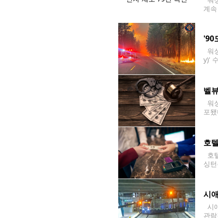
계속 
해 
이후
'9
워싱
y)
관리
북동
벨뷰
워싱
포됐
고 
호텔
호텔
싱턴
크놀로
모의
시애
시애
관람객