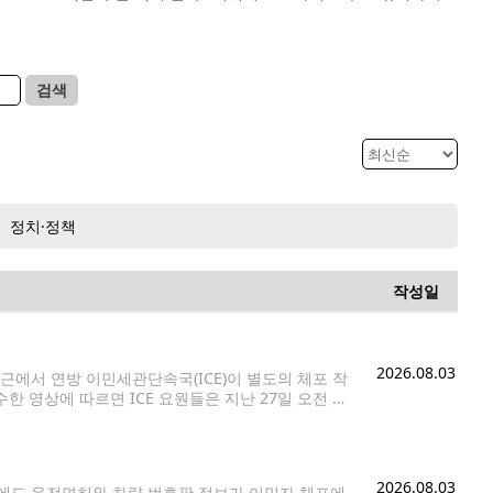
검색
정치·정책
작성일
2026.08.03
에서 연방 이민세관단속국(ICE)이 별도의 체포 작
수한 영상에 따르면 ICE 요원들은 지난 27일 오전 시
 시애틀(Bite of Seattle)'
2026.08.03
에도 운전면허와 차량 번호판 정보가 이민자 체포에