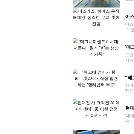
운행을
로 
이스
이스
구 
이 
지구
'매
모멘
지능
만,
(현
"해
자녀
자료
상이
는 
현대
'세
등"
전쟁
관광