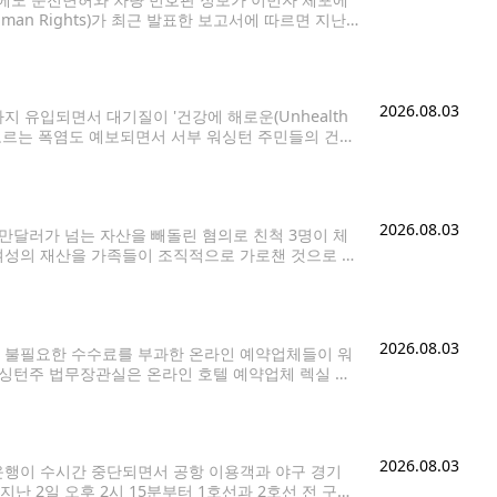
uman Rights)가 최근 발표한 보고서에 따르면 지난
 이민자를 체포한 사례는 최소 64건으로 확인됐다.
2026.08.03
 유입되면서 대기질이 '건강에 해로운(Unhealth
 오르는 폭염도 예보되면서 서부 워싱턴 주민들의 건강
은 연무가 관측되고 있으며, 이날 밤부터 바람 방향이
2026.08.03
만달러가 넘는 자산을 빼돌린 혐의로 친척 3명이 체
 여성의 재산을 가족들이 조직적으로 가로챈 것으로 보
경찰에 따르면 피해 여성은
2026.08.03
 불필요한 수수료를 부과한 온라인 예약업체들이 워
워싱턴주 법무장관실은 온라인 호텔 예약업체 렉실 테
이 소비자보호법 위반 의혹을 해소하기 위해 총 75만 달러 규
2026.08.03
운행이 수시간 중단되면서 공항 이용객과 야구 경기
 지난 2일 오후 2시 15분부터 1호선과 2호선 전 구간