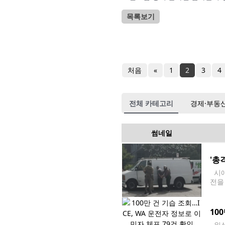
목록보기
처음
«
1
2
3
4
전체 카테고리
경제·부동
썸네일
'총
시애
전을
애틀센
10
워싱