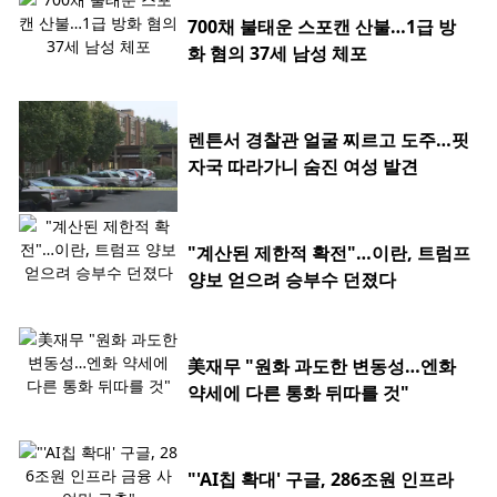
700채 불태운 스포캔 산불…1급 방
화 혐의 37세 남성 체포
렌튼서 경찰관 얼굴 찌르고 도주…핏
자국 따라가니 숨진 여성 발견
"계산된 제한적 확전"…이란, 트럼프
양보 얻으려 승부수 던졌다
美재무 "원화 과도한 변동성…엔화
약세에 다른 통화 뒤따를 것"
"'AI칩 확대' 구글, 286조원 인프라