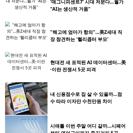
'매그니피센트7' 시대 저문다…월가
"AI는 생산적 거품"
"해고에 엄마가 항의"…美Z세대 직
장 참견하는 '헬리콥터 부모'
현대전 새 표적된 AI 데이터센터…美
·이란 전쟁서 5곳 피격
내 신용점수로 집 살 수 있을까…점
수 따라 이자만 수천만원 차이
시애틀 이번 주말 어디 갈까…시페어
부터 연어구이까지 즐길거리 5곳