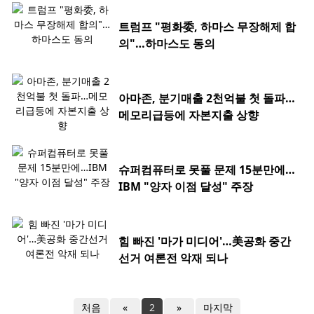
트럼프 "평화委, 하마스 무장해제 합
의"…하마스도 동의
아마존, 분기매출 2천억불 첫 돌파…
메모리급등에 자본지출 상향
슈퍼컴퓨터로 못풀 문제 15분만에…
IBM "양자 이점 달성" 주장
힘 빠진 '마가 미디어'…美공화 중간
선거 여론전 악재 되나
처음
«
2
»
마지막