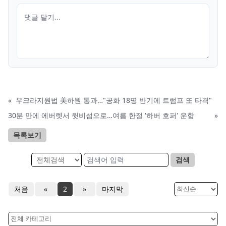
«
우크라지원법 美하원 통과…"공화 18명 반기에 트럼프 또 타격"
30분 만에 에버렛서 윗비섬으로…여름 한정 '하버 호퍼' 운항
»
목록보기
검색
처음
«
2
»
마지막