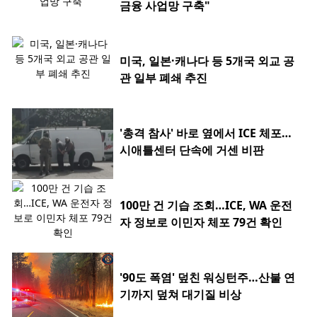
금융 사업망 구축"
미국, 일본·캐나다 등 5개국 외교 공
관 일부 폐쇄 추진
'총격 참사' 바로 옆에서 ICE 체포…
시애틀센터 단속에 거센 비판
100만 건 기습 조회…ICE, WA 운전
자 정보로 이민자 체포 79건 확인
'90도 폭염' 덮친 워싱턴주…산불 연
기까지 덮쳐 대기질 비상