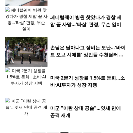
페더럴웨이 병원 찾았다가 경찰 제
압 끝 사망…'타살' 판정, 무슨 일이
손님은 달아나고 장비는 도난…'바이
트 오브 시애틀' 상인들 수천달러 피
해
미국 2분기 성장률 1.5%로 둔화…소
비·AI투자가 성장 지탱
미군 "이란 상대 공습"…엿새 만에
공격 재개