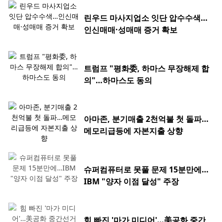
린우드 마사지업소 잇단 압수수색…
인신매매·성매매 증거 확보
트럼프 "평화委, 하마스 무장해제 합
의"…하마스도 동의
아마존, 분기매출 2천억불 첫 돌파…
메모리급등에 자본지출 상향
슈퍼컴퓨터로 못풀 문제 15분만에…
IBM "양자 이점 달성" 주장
힘 빠진 '마가 미디어'…美공화 중간