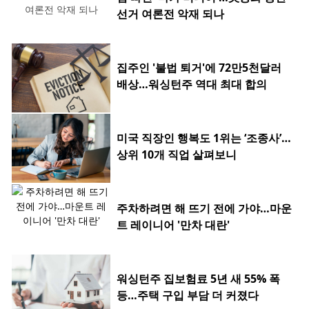
선거 여론전 악재 되나
집주인 '불법 퇴거'에 72만5천달러
배상…워싱턴주 역대 최대 합의
미국 직장인 행복도 1위는 ‘조종사’…
상위 10개 직업 살펴보니
주차하려면 해 뜨기 전에 가야…마운
트 레이니어 '만차 대란'
워싱턴주 집보험료 5년 새 55% 폭
등…주택 구입 부담 더 커졌다