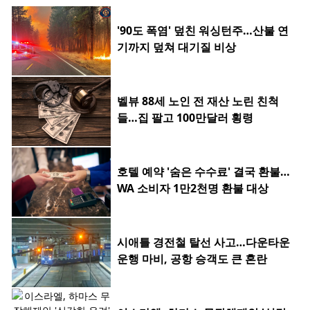
'90도 폭염' 덮친 워싱턴주…산불 연
기까지 덮쳐 대기질 비상
벨뷰 88세 노인 전 재산 노린 친척
들…집 팔고 100만달러 횡령
호텔 예약 '숨은 수수료' 결국 환불…
WA 소비자 1만2천명 환불 대상
시애틀 경전철 탈선 사고…다운타운
운행 마비, 공항 승객도 큰 혼란