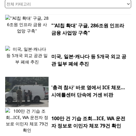
"'AI칩 확대' 구글, 286조원 인프라
금융 사업망 구축"
미국, 일본·캐나다 등 5개국 외교 공
관 일부 폐쇄 추진
'총격 참사' 바로 옆에서 ICE 체포…
시애틀센터 단속에 거센 비판
100만 건 기습 조회…ICE, WA 운전
자 정보로 이민자 체포 79건 확인