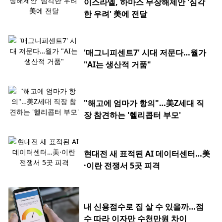
이스라엘, 하마스 무장해제안 '심각
한 우려' 美에 전달
'매그니피센트7' 시대 저문다…월가
"AI는 생산적 거품"
"해고에 엄마가 항의"…美Z세대 직
장 참견하는 '헬리콥터 부모'
현대전 새 표적된 AI 데이터센터…美
·이란 전쟁서 5곳 피격
내 신용점수로 집 살 수 있을까…점
수 따라 이자만 수천만원 차이