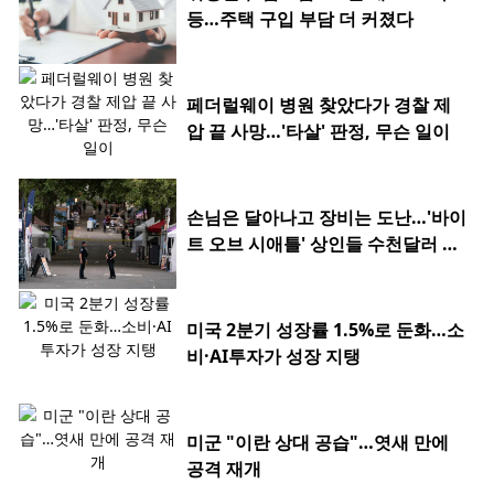
등…주택 구입 부담 더 커졌다
페더럴웨이 병원 찾았다가 경찰 제
압 끝 사망…'타살' 판정, 무슨 일이
손님은 달아나고 장비는 도난…'바이
트 오브 시애틀' 상인들 수천달러 피
해
미국 2분기 성장률 1.5%로 둔화…소
비·AI투자가 성장 지탱
미군 "이란 상대 공습"…엿새 만에
공격 재개