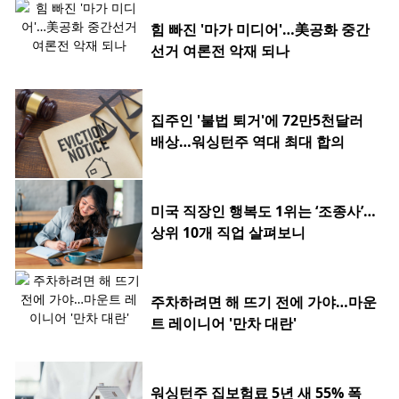
힘 빠진 '마가 미디어'…美공화 중간
선거 여론전 악재 되나
집주인 '불법 퇴거'에 72만5천달러
배상…워싱턴주 역대 최대 합의
미국 직장인 행복도 1위는 ‘조종사’…
상위 10개 직업 살펴보니
주차하려면 해 뜨기 전에 가야…마운
트 레이니어 '만차 대란'
워싱턴주 집보험료 5년 새 55% 폭