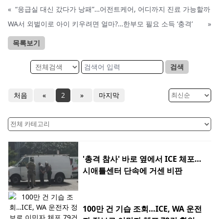
«
“응급실 대신 갔다가 낭패”…어전트케어, 어디까지 진료 가능할까
WA서 외벌이로 아이 키우려면 얼마?…한부모 필요 소득 ‘충격’
»
목록보기
검색
처음
«
2
»
마지막
'총격 참사' 바로 옆에서 ICE 체포…
시애틀센터 단속에 거센 비판
100만 건 기습 조회…ICE, WA 운전