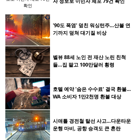
자 정보로 이민자 체포 79건 확인
'90도 폭염' 덮친 워싱턴주…산불 연
기까지 덮쳐 대기질 비상
벨뷰 88세 노인 전 재산 노린 친척
들…집 팔고 100만달러 횡령
호텔 예약 '숨은 수수료' 결국 환불…
WA 소비자 1만2천명 환불 대상
시애틀 경전철 탈선 사고…다운타운
운행 마비, 공항 승객도 큰 혼란