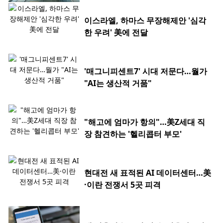
이스라엘, 하마스 무장해제안 '심각
한 우려' 美에 전달
'매그니피센트7' 시대 저문다…월가
"AI는 생산적 거품"
"해고에 엄마가 항의"…美Z세대 직
장 참견하는 '헬리콥터 부모'
현대전 새 표적된 AI 데이터센터…美
·이란 전쟁서 5곳 피격