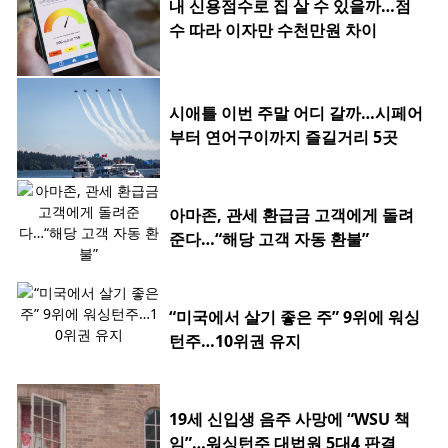
내 신용점수로 집 살 수 있을까…점
수 따라 이자만 수천만원 차이
시애틀 이번 주말 어디 갈까…시페어
부터 연어구이까지 즐길거리 5곳
아마존, 관세 환급금 고객에게 돌려
준다…“해당 고객 자동 환불”
“미국에서 살기 좋은 주” 9위에 워싱
턴주…10위권 유지
19세 신입생 음주 사망에 “WSU 책
임”…워싱턴주 대법원 5대4 판결