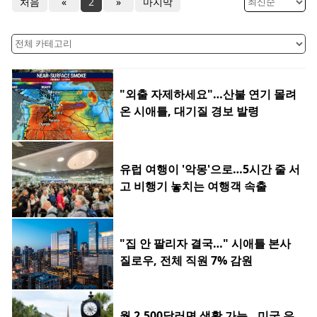
처음
«
2
»
마지막
"외출 자제하세요"…산불 연기 몰려
온 시애틀, 대기질 경보 발령
유럽 여행이 '악몽'으로…5시간 줄 서
고 비행기 놓치는 여행객 속출
"집 안 팔리자 결국…" 시애틀 본사
질로우, 전체 직원 7% 감원
월 2,500달러면 생활 가능…미국 은