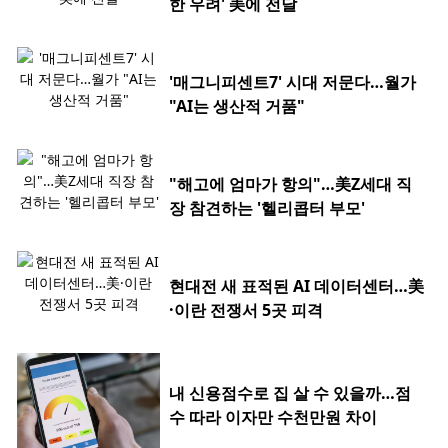
한 우려' 美에 전달
'매그니피센트7' 시대 저문다…월가
"AI는 생산적 거품"
"해고에 엄마가 항의"…美Z세대 직
장 참견하는 '헬리콥터 부모'
현대전 새 표적된 AI 데이터센터…美
·이란 전쟁서 5곳 피격
내 신용점수로 집 살 수 있을까…점
수 따라 이자만 수천만원 차이