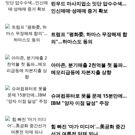
린우드 마사지업소 잇단 압수수색…
인신매매·성매매 증거 확보
트럼프 "평화委, 하마스 무장해제 합
의"…하마스도 동의
아마존, 분기매출 2천억불 첫 돌파…
메모리급등에 자본지출 상향
슈퍼컴퓨터로 못풀 문제 15분만에…
IBM "양자 이점 달성" 주장
힘 빠진 '마가 미디어'…美공화 중간
선거 여론전 악재 되나