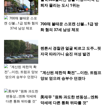
퇴자 몰리는 도시 1위는
700채 불태운 스포캔 산불…1급 방
화 혐의 37세 남성 체포
렌튼서 경찰관 얼굴 찌르고 도주…핏
자국 따라가니 숨진 여성 발견
"계산된 제한적 확전"…이란, 트럼프
양보 얻으려 승부수 던졌다
美재무 "원화 과도한 변동성…엔화
약세에 다른 통화 뒤따를 것"