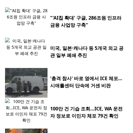
"'AI칩 확대' 구글, 286조원 인프라
금융 사업망 구축"
미국, 일본·캐나다 등 5개국 외교 공
관 일부 폐쇄 추진
'총격 참사' 바로 옆에서 ICE 체포…
시애틀센터 단속에 거센 비판
100만 건 기습 조회…ICE, WA 운전
자 정보로 이민자 체포 79건 확인