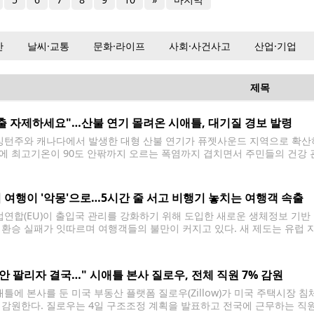
산
날씨·교통
문화·라이프
사회·사건사고
산업·기업
제목
출 자제하세요"…산불 연기 몰려온 시애틀, 대기질 경보 발령
턴주와 캐나다에서 발생한 대형 산불 연기가 퓨젯사운드 지역으로 확산하
에 최고기온이 90도 안팎까지 오르는 폭염까지 겹치면서 주민들의 건강 
Puget Sound Clean Air Agency)은 킹·키트삽·피어스·스노호미시
를 발령했다. 당국은 산불 연기 유입 상황에 따라
 여행이 '악몽'으로…5시간 줄 서고 비행기 놓치는 여행객 속출
연합(EU)이 출입국 관리를 강화하기 위해 도입한 새로운 생체정보 기반
 환승 실패가 잇따르며 여행객들의 불만이 커지고 있다. 새 제도는 유럽 
국가 여행객을 대상으로 지문과 얼굴 정보를 등록해 출입국을 관리하는 방식
 안 팔리자 결국…" 시애틀 본사 질로우, 전체 직원 7% 감원
틀에 본사를 둔 미국 부동산 플랫폼 질로우(Zillow)가 미국 주택시장 침
 감원한다. 질로우는 4일 구조조정 계획을 발표하고 전국에 근무하는 직원 