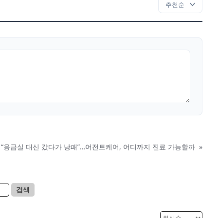
“응급실 대신 갔다가 낭패”…어전트케어, 어디까지 진료 가능할까
»
검색