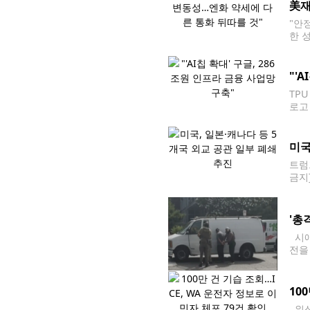
美재
"안
한 
콧 
"'
TP
로고
억달
미국
트럼
금지
을 
'총
시애
전을
애틀센
10
워싱