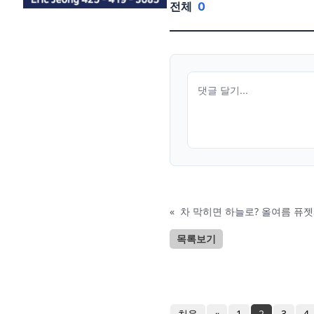
전체
0
«
차 막히면 하늘로? 올여름 퓨젯
목록보기
처음
«
1
2
3
4