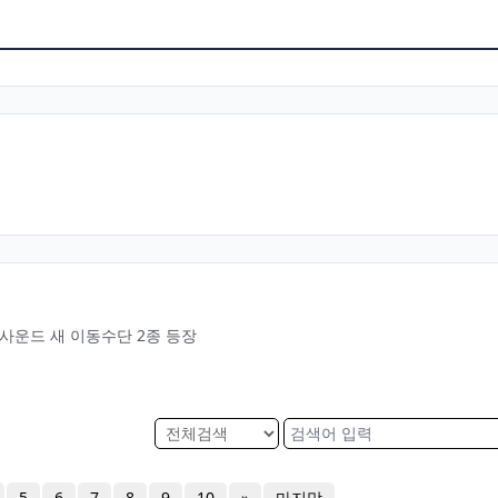
사운드 새 이동수단 2종 등장
5
6
7
8
9
10
»
마지막