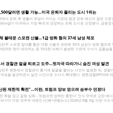
 원격 근무자를 포함해 미국 전역에서 직원을 고용하고 있다. 제러미 왁스
2,500달러면 생활 가능…미국 은퇴자 몰리는 도시 1위는
에서 은퇴 후 생활비 부담이 커지는 가운데 평균 은퇴 예산의 절반 수
eesburg)가 미국에서 가장 빠르게 성장하는 은퇴 도시로 선정됐다. 금융정보
보고서에서 생활비와 주거비, 인구 증가율 등을 종합 분석한 결과 플로리다주
 꼽았다. 미 연방준비제도(Fed)에 따르면
0채 불태운 스포캔 산불…1급 방화 혐의 37세 남성 체포
턴주 스포캔 일대를 휩쓴 대형 산불과 관련해 30대 남성이 방화 혐의로 
 6만5천 명이 대피하는 등 막대한 피해가 발생한 가운데 수사가 급물살을
하는 애런 F. 파리나치(37)를 1급 방화 혐의로 체포했다고 밝혔다. 용의자
서 경찰관 얼굴 찌르고 도주…핏자국 따라가니 숨진 여성 발견
턴주 렌튼에서 경찰관이 흉기에 얼굴을 찔리는 사건이 발생한 뒤, 경찰
 여성을 발견하면서 살인 사건으로 수사가 확대됐다. 렌튼경찰(RPD)에 따르
사우스 1스트리트 인근에서 발생했다. 당시 911에는 유리 깨지는 소리 등
산된 제한적 확전"…이란, 트럼프 양보 얻으려 승부수 던졌다
전 촉발 않고 갈등 심화…'트럼프엔 압박만 통한다' 인식 무역로 교란·에
 바가이 이란 외무부 대변인 (신화=연합뉴스) 2026년 8월 3일 이란 
외무부 대변인. (Xinhua/Shadati) 2026.8.4. 이란이 '계산된 제한
 행정부의