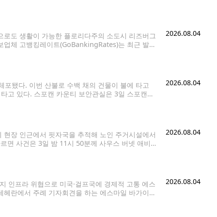
먼 최고경영자(CEO)는 성명을 통해 "주택시장이
2026.08.04
준으로도 생활이 가능한 플로리다주의 소도시 리즈버그
업체 고뱅킹레이트(GoBankingRates)는 최근 발표
 리즈버그를 '은퇴자가 살기 좋은 고성장 소도시' 1
2026.08.04
체포됐다. 이번 산불로 수백 채의 건물이 불에 타고
 타고 있다. 스포캔 카운티 보안관실은 3일 스포캔에
는 보석금 100만
2026.08.04
이 현장 인근에서 핏자국을 추적해 노인 주거시설에서
면 사건은 3일 밤 11시 50분께 사우스 버넷 애비뉴
 수상한 소음이 들린다는 신고가 접수됐다. 현장에
2026.08.04
너지 인프라 위협으로 미국·걸프국에 경제적 고통 에스
수도 테헤란에서 주례 기자회견을 하는 에스마일 바가이
 확전' 전략으로 호르무즈 해협 문제에 대한 미국 도널드 트