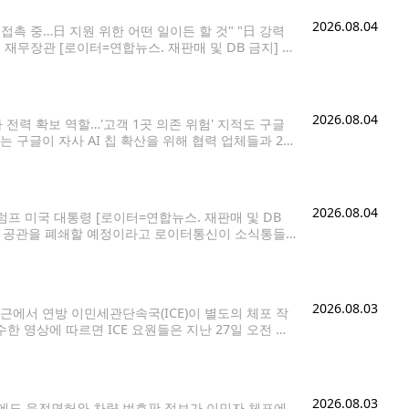
2026.08.04
접촉 중…日 지원 위한 어떤 일이든 할 것" "日 강력
 재무장관 [로이터=연합뉴스. 재판매 및 DB 금지] 스
효과를
2026.08.04
전력 확보 역할…'고객 1곳 의존 위험' 지적도 구글
리는 구글이 자사 AI 칩 확산을 위해 협력 업체들과 2천
파이낸셜타임스(FT)는 내부 소식통들을 인용해 구글이
2026.08.04
럼프 미국 대통령 [로이터=연합뉴스. 재판매 및 DB
외교 공관을 폐쇄할 예정이라고 로이터통신이 소식통들
들에 따르면 미 국무부는 지난주 말
2026.08.03
에서 연방 이민세관단속국(ICE)이 별도의 체포 작
수한 영상에 따르면 ICE 요원들은 지난 27일 오전 시
 시애틀(Bite of Seattle)'
2026.08.03
에도 운전면허와 차량 번호판 정보가 이민자 체포에