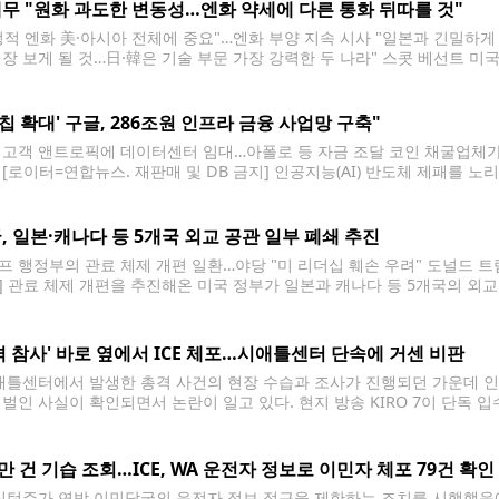
무 "원화 과도한 변동성…엔화 약세에 다른 통화 뒤따를 것"
정적 엔화 美·아시아 전체에 중요"…엔화 부양 지속 시사 "일본과 긴밀하게 
성장 보게 될 것…日·韓은 기술 부문 가장 강력한 두 나라" 스콧 베선트 미국
베선트 미국 재무장관은 4일(현지시간) 엔화 부양에 따른 연쇄적인 기대 
AI칩 확대' 구글, 286조원 인프라 금융 사업망 구축"
U 고객 앤트로픽에 데이터센터 임대…아폴로 등 자금 조달 코인 채굴업체가 
 [로이터=연합뉴스. 재판매 및 DB 금지] 인공지능(AI) 반도체 제패를 노
러(약 286조원) 규모의 인프라 금융 사업망을 구축한 것으로 알려졌다. 
, 일본·캐나다 등 5개국 외교 공관 일부 폐쇄 추진
프 행정부의 관료 체제 개편 일환…야당 "미 리더십 훼손 우려" 도널드 트
] 관료 체제 개편을 추진해온 미국 정부가 일본과 캐나다 등 5개국의 
인용해 3일(현지시간) 보도했다. 미 외교 공관 폐쇄 사안과 관련된 소식통
격 참사' 바로 옆에서 ICE 체포…시애틀센터 단속에 거센 비판
틀센터에서 발생한 총격 사건의 현장 수습과 조사가 진행되던 가운데 인근
 벌인 사실이 확인되면서 논란이 일고 있다. 현지 방송 KIRO 7이 단독 입
터 인근 도로에서 한 남성을 체포했다. 당시 현장에서는 전날 발생한 '바이트 오브
0만 건 기습 조회…ICE, WA 운전자 정보로 이민자 체포 79건 확인
턴주가 연방 이민당국의 운전자 정보 접근을 제한하는 조치를 시행했음