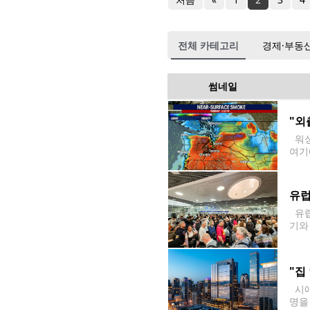
전체 카테고리
경제·부동
썸네일
"외
워싱
여기
기국(
경보
유럽
유럽
기와
외 
"집
시애
명을