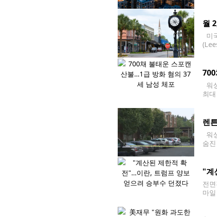
사는
월 
미국
(L
한 
위로
70
워싱
최대
거주
렌튼
워싱
숨진
와 
"계
전면
마일
이란 
럼프