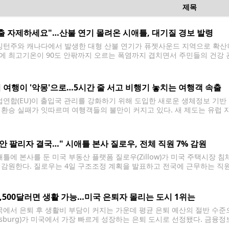
제목
출 자제하세요"…산불 연기 몰려온 시애틀, 대기질 경보 발령
턴주와 캐나다에서 발생한 대형 산불 연기가 퓨젯사운드 지역으로 확산하
에 최고기온이 90도 안팎까지 오르는 폭염까지 겹치면서 주민들의 건강 
Puget Sound Clean Air Agency)은 킹·키트삽·피어스·스노호미시
를 발령했다. 당국은 산불 연기 유입 상황에 따라
 여행이 '악몽'으로…5시간 줄 서고 비행기 놓치는 여행객 속출
연합(EU)이 출입국 관리를 강화하기 위해 도입한 새로운 생체정보 기반
 환승 실패가 잇따르며 여행객들의 불만이 커지고 있다. 새 제도는 유럽 
국가 여행객을 대상으로 지문과 얼굴 정보를 등록해 출입국을 관리하는 방식
 안 팔리자 결국…" 시애틀 본사 질로우, 전체 직원 7% 감원
틀에 본사를 둔 미국 부동산 플랫폼 질로우(Zillow)가 미국 주택시장 침
 감원한다. 질로우는 4일 구조조정 계획을 발표하고 전국에 근무하는 직원 
 원격 근무자를 포함해 미국 전역에서 직원을 고용하고 있다. 제러미 왁스
2,500달러면 생활 가능…미국 은퇴자 몰리는 도시 1위는
에서 은퇴 후 생활비 부담이 커지는 가운데 평균 은퇴 예산의 절반 수
eesburg)가 미국에서 가장 빠르게 성장하는 은퇴 도시로 선정됐다. 금융정보
보고서에서 생활비와 주거비, 인구 증가율 등을 종합 분석한 결과 플로리다주