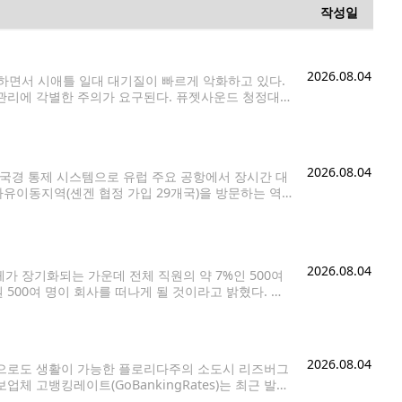
작성일
2026.08.04
면서 시애틀 일대 대기질이 빠르게 악화하고 있다.
관리에 각별한 주의가 요구된다. 퓨젯사운드 청정대
·서스턴 카운티를 대상으로 6일(목) 오후 5시까지 대기질
2026.08.04
 국경 통제 시스템으로 유럽 주요 공항에서 장시간 대
자유이동지역(셴겐 협정 가입 29개국)을 방문하는 역
이다. 보안 강화를 위한 조치지만, 초기 운영
2026.08.04
체가 장기화되는 가운데 전체 직원의 약 7%인 500여
500여 명이 회사를 떠나게 될 것이라고 밝혔다. 회
먼 최고경영자(CEO)는 성명을 통해 "주택시장이
2026.08.04
준으로도 생활이 가능한 플로리다주의 소도시 리즈버그
업체 고뱅킹레이트(GoBankingRates)는 최근 발표
 리즈버그를 '은퇴자가 살기 좋은 고성장 소도시' 1