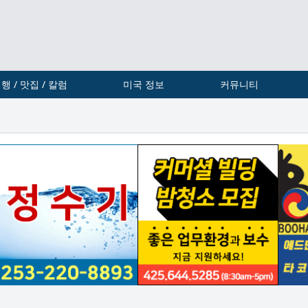
행 / 맛집 / 칼럼
미국 정보
커뮤니티