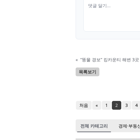
«
“똥물 경보” 킹카운티 해변 3곳
목록보기
처음
«
1
2
3
4
전체 카테고리
경제·부동