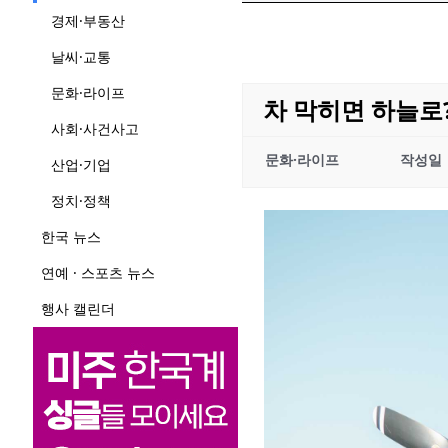
경제·부동산
날씨·교통
문화·라이프
차 막히면 하늘로
사회·사건사고
문화·라이프
작성일
산업·기업
정치·정책
한국 뉴스
연예 · 스포츠 뉴스
행사 캘린더