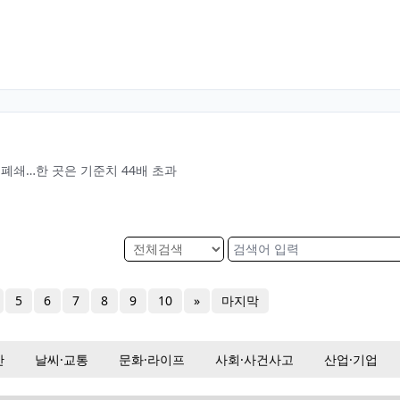
 폐쇄…한 곳은 기준치 44배 초과
5
6
7
8
9
10
»
마지막
산
날씨·교통
문화·라이프
사회·사건사고
산업·기업