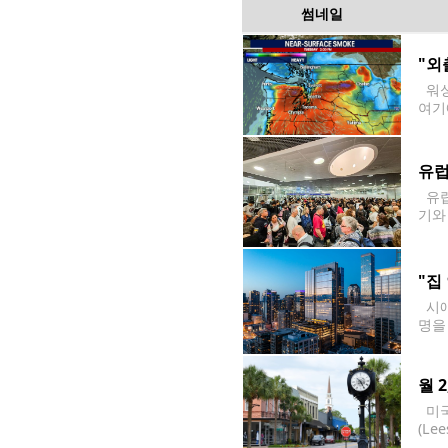
썸네일
"외
워싱
여기
기국(
경보
유럽
유럽
기와
외 
"집
시애
명을
사는
월 
미국
(L
한 