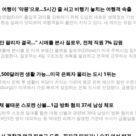
를 발령했다. 당국은 산불 연기 유입 상황에 따라
 여행이 '악몽'으로…5시간 줄 서고 비행기 놓치는 여행객 속출
연합(EU)이 출입국 관리를 강화하기 위해 도입한 새로운 생체정보 기반
 환승 실패가 잇따르며 여행객들의 불만이 커지고 있다. 새 제도는 유럽 
국가 여행객을 대상으로 지문과 얼굴 정보를 등록해 출입국을 관리하는 방식
 안 팔리자 결국…" 시애틀 본사 질로우, 전체 직원 7% 감원
틀에 본사를 둔 미국 부동산 플랫폼 질로우(Zillow)가 미국 주택시장 침
 감원한다. 질로우는 4일 구조조정 계획을 발표하고 전국에 근무하는 직원 
 원격 근무자를 포함해 미국 전역에서 직원을 고용하고 있다. 제러미 왁스
2,500달러면 생활 가능…미국 은퇴자 몰리는 도시 1위는
에서 은퇴 후 생활비 부담이 커지는 가운데 평균 은퇴 예산의 절반 수
eesburg)가 미국에서 가장 빠르게 성장하는 은퇴 도시로 선정됐다. 금융정보
보고서에서 생활비와 주거비, 인구 증가율 등을 종합 분석한 결과 플로리다주
 꼽았다. 미 연방준비제도(Fed)에 따르면
0채 불태운 스포캔 산불…1급 방화 혐의 37세 남성 체포
턴주 스포캔 일대를 휩쓴 대형 산불과 관련해 30대 남성이 방화 혐의로 
 6만5천 명이 대피하는 등 막대한 피해가 발생한 가운데 수사가 급물살을
하는 애런 F. 파리나치(37)를 1급 방화 혐의로 체포했다고 밝혔다. 용의자