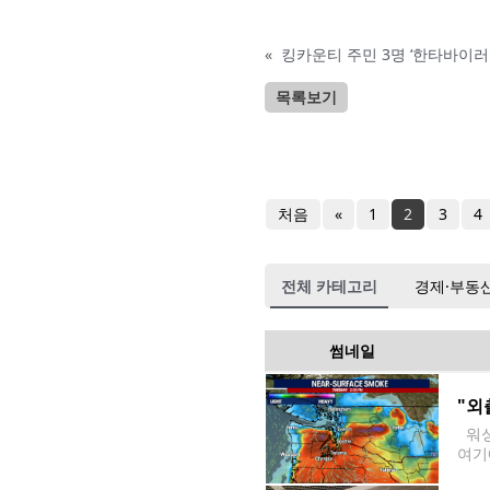
«
킹카운티 주민 3명 ‘한타바이러
목록보기
처음
«
1
2
3
4
전체 카테고리
경제·부동
썸네일
"외
워싱
여기
기국(