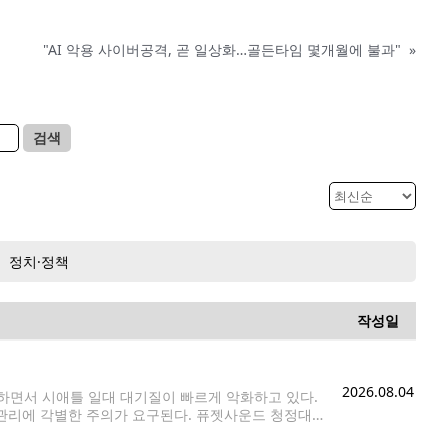
"AI 악용 사이버공격, 곧 일상화…골든타임 몇개월에 불과"
»
검색
정치·정책
작성일
2026.08.04
면서 시애틀 일대 대기질이 빠르게 악화하고 있다.
관리에 각별한 주의가 요구된다. 퓨젯사운드 청정대
·서스턴 카운티를 대상으로 6일(목) 오후 5시까지 대기질