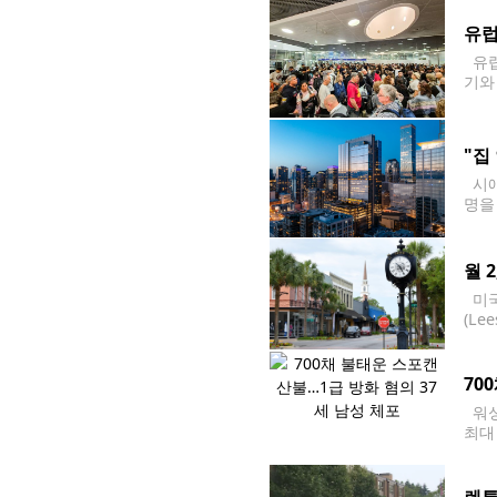
경보
유럽
유럽
기와
외 
"집
시애
명을
사는
월 
미국
(L
한 
위로
70
워싱
최대
거주