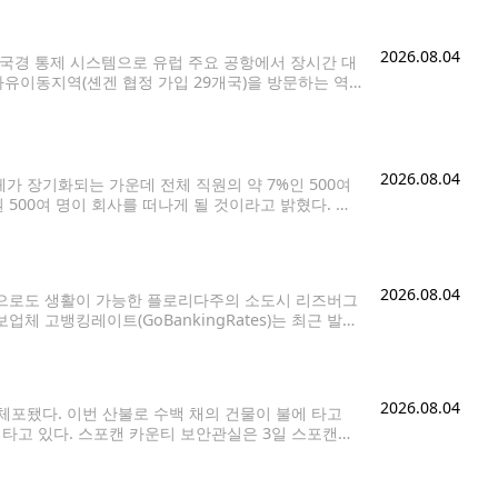
2026.08.04
 국경 통제 시스템으로 유럽 주요 공항에서 장시간 대
자유이동지역(셴겐 협정 가입 29개국)을 방문하는 역
이다. 보안 강화를 위한 조치지만, 초기 운영
2026.08.04
체가 장기화되는 가운데 전체 직원의 약 7%인 500여
500여 명이 회사를 떠나게 될 것이라고 밝혔다. 회
먼 최고경영자(CEO)는 성명을 통해 "주택시장이
2026.08.04
준으로도 생활이 가능한 플로리다주의 소도시 리즈버그
업체 고뱅킹레이트(GoBankingRates)는 최근 발표
 리즈버그를 '은퇴자가 살기 좋은 고성장 소도시' 1
2026.08.04
체포됐다. 이번 산불로 수백 채의 건물이 불에 타고
 타고 있다. 스포캔 카운티 보안관실은 3일 스포캔에
는 보석금 100만