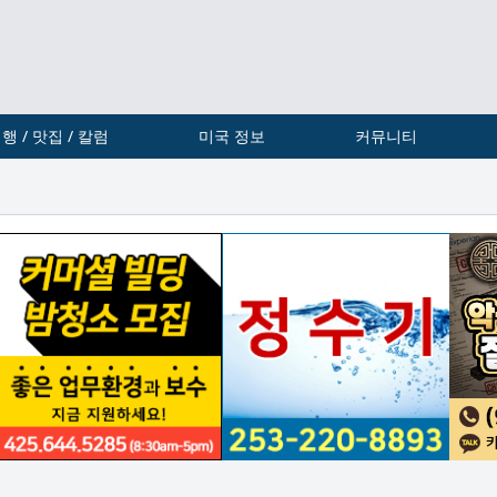
행 / 맛집 / 칼럼
미국 정보
커뮤니티