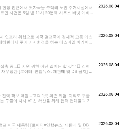
2026.08.04
이 현장 인근에서 핏자국을 추적해 노인 주거시설에서
면 사건은 3일 밤 11시 50분께 사우스 버넷 애비뉴
 수상한 소음이 들린다는 신고가 접수됐다. 현장에
2026.08.04
너지 인프라 위협으로 미국·걸프국에 경제적 고통 에스
수도 테헤란에서 주례 기자회견을 하는 에스마일 바가이
 확전' 전략으로 호르무즈 해협 문제에 대한 미국 도널드 트
2026.08.04
접촉 중…日 지원 위한 어떤 일이든 할 것" "日 강력
 재무장관 [로이터=연합뉴스. 재판매 및 DB 금지] 스
효과를
2026.08.04
전력 확보 역할…'고객 1곳 의존 위험' 지적도 구글
리는 구글이 자사 AI 칩 확산을 위해 협력 업체들과 2천
파이낸셜타임스(FT)는 내부 소식통들을 인용해 구글이
2026.08.04
럼프 미국 대통령 [로이터=연합뉴스. 재판매 및 DB