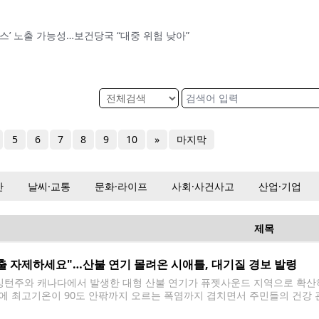
스’ 노출 가능성…보건당국 “대중 위험 낮아”
5
6
7
8
9
10
»
마지막
산
날씨·교통
문화·라이프
사회·사건사고
산업·기업
제목
출 자제하세요"…산불 연기 몰려온 시애틀, 대기질 경보 발령
턴주와 캐나다에서 발생한 대형 산불 연기가 퓨젯사운드 지역으로 확산하
에 최고기온이 90도 안팎까지 오르는 폭염까지 겹치면서 주민들의 건강 
Puget Sound Clean Air Agency)은 킹·키트삽·피어스·스노호미시