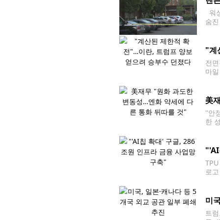
렌튼
워싱
숨진
와 
"계
전면
마일
이란 
럼프
美재
"안
한 
콧 
"'
TP
로고
억달
미국
트럼