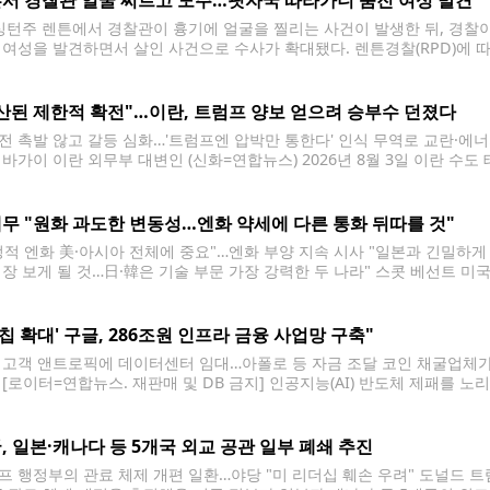
서 경찰관 얼굴 찌르고 도주…핏자국 따라가니 숨진 여성 발견
턴주 렌튼에서 경찰관이 흉기에 얼굴을 찔리는 사건이 발생한 뒤, 경찰
 여성을 발견하면서 살인 사건으로 수사가 확대됐다. 렌튼경찰(RPD)에 따르
사우스 1스트리트 인근에서 발생했다. 당시 911에는 유리 깨지는 소리 등
산된 제한적 확전"…이란, 트럼프 양보 얻으려 승부수 던졌다
전 촉발 않고 갈등 심화…'트럼프엔 압박만 통한다' 인식 무역로 교란·에
 바가이 이란 외무부 대변인 (신화=연합뉴스) 2026년 8월 3일 이란 
외무부 대변인. (Xinhua/Shadati) 2026.8.4. 이란이 '계산된 제한
 행정부의
무 "원화 과도한 변동성…엔화 약세에 다른 통화 뒤따를 것"
정적 엔화 美·아시아 전체에 중요"…엔화 부양 지속 시사 "일본과 긴밀하게 
성장 보게 될 것…日·韓은 기술 부문 가장 강력한 두 나라" 스콧 베선트 미국
베선트 미국 재무장관은 4일(현지시간) 엔화 부양에 따른 연쇄적인 기대 
AI칩 확대' 구글, 286조원 인프라 금융 사업망 구축"
U 고객 앤트로픽에 데이터센터 임대…아폴로 등 자금 조달 코인 채굴업체가 
 [로이터=연합뉴스. 재판매 및 DB 금지] 인공지능(AI) 반도체 제패를 노
러(약 286조원) 규모의 인프라 금융 사업망을 구축한 것으로 알려졌다. 
, 일본·캐나다 등 5개국 외교 공관 일부 폐쇄 추진
프 행정부의 관료 체제 개편 일환…야당 "미 리더십 훼손 우려" 도널드 트