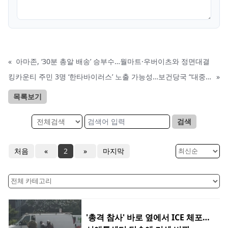
«
아마존, ‘30분 총알 배송’ 승부수…월마트·우버이츠와 정면대결
킹카운티 주민 3명 ‘한타바이러스’ 노출 가능성…보건당국 “대중 위험 낮아”
»
목록보기
검색
처음
«
2
»
마지막
'총격 참사' 바로 옆에서 ICE 체포…