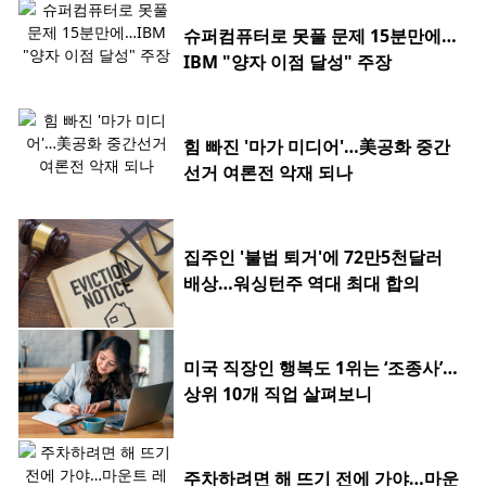
슈퍼컴퓨터로 못풀 문제 15분만에…
IBM "양자 이점 달성" 주장
힘 빠진 '마가 미디어'…美공화 중간
선거 여론전 악재 되나
집주인 '불법 퇴거'에 72만5천달러
배상…워싱턴주 역대 최대 합의
미국 직장인 행복도 1위는 ‘조종사’…
상위 10개 직업 살펴보니
주차하려면 해 뜨기 전에 가야…마운