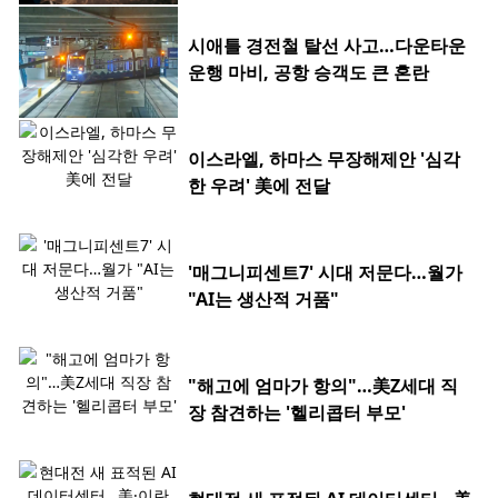
시애틀 경전철 탈선 사고…다운타운
운행 마비, 공항 승객도 큰 혼란
이스라엘, 하마스 무장해제안 '심각
한 우려' 美에 전달
'매그니피센트7' 시대 저문다…월가
"AI는 생산적 거품"
"해고에 엄마가 항의"…美Z세대 직
장 참견하는 '헬리콥터 부모'