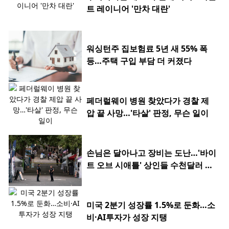
트 레이니어 '만차 대란'
워싱턴주 집보험료 5년 새 55% 폭
등…주택 구입 부담 더 커졌다
페더럴웨이 병원 찾았다가 경찰 제
압 끝 사망…'타살' 판정, 무슨 일이
손님은 달아나고 장비는 도난…'바이
트 오브 시애틀' 상인들 수천달러 피
해
미국 2분기 성장률 1.5%로 둔화…소
비·AI투자가 성장 지탱