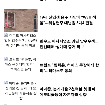
19세 신입생 음주 사망에 “WSU 책
임”…워싱턴주 대법원 5대4 판결
린우드 마사지업소 잇단 압수수색…
인신매매·성매매 증거 확보
트럼프 "평화委, 하마스 무장해제 합
의"…하마스도 동의
아마존, 분기매출 2천억불 첫 돌파…
메모리급등에 자본지출 상향