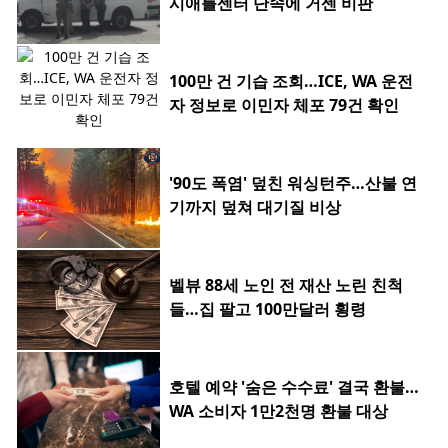
시애틀센터 단속에 거센 비판
100만 건 기습 조회…ICE, WA 운전
자 정보로 이민자 체포 79건 확인
'90도 폭염' 덮친 워싱턴주…산불 연
기까지 덮쳐 대기질 비상
벨뷰 88세 노인 전 재산 노린 친척
들…집 팔고 100만달러 횡령
호텔 예약 '숨은 수수료' 결국 환불…
WA 소비자 1만2천명 환불 대상