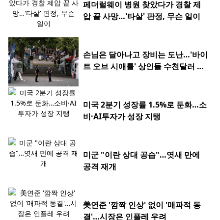
페더럴웨이 병원 찾았다가 경찰 제
압 끝 사망…'타살' 판정, 무슨 일이
손님은 달아나고 장비는 도난…'바이
트 오브 시애틀' 상인들 수천달러 피
해
미국 2분기 성장률 1.5%로 둔화…소
비·AI투자가 성장 지탱
미군 "이란 상대 공습"…엿새 만에
공격 재개
美연준 '깜짝 인상' 없이 '매파적 동
결'…시장은 인플레 우려