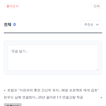
좋아요
0
인쇄
전체
0
«
트럼프 "이란과의 휴전 간신히 유지…해방 프로젝트 재개 검토"
린우드 남북 연결된다…20년 끌어온 I-5 연결교량 착공
»