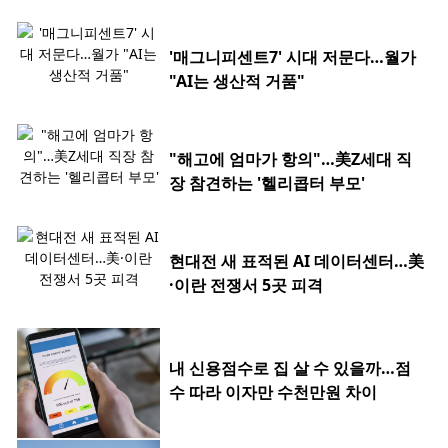
'매그니피센트7' 시대 저문다…월가
"AI는 생산적 거품"
"해고에 엄마가 항의"…美Z세대 직
장 참견하는 '헬리콥터 부모'
현대전 새 표적된 AI 데이터센터…美
·이란 전쟁서 5곳 피격
내 신용점수로 집 살 수 있을까…점
수 따라 이자만 수천만원 차이