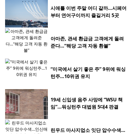
시애틀 이번 주말 어디 갈까…시페어
부터 연어구이까지 즐길거리 5곳
아마존, 관세 환급금 고객에게 돌려
준다…“해당 고객 자동 환불”
“미국에서 살기 좋은 주” 9위에 워싱
턴주…10위권 유지
19세 신입생 음주 사망에 “WSU 책
임”…워싱턴주 대법원 5대4 판결
린우드 마사지업소 잇단 압수수색…