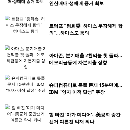
인신매매·성매매 증거 확보
트럼프 "평화委, 하마스 무장해제 합
의"…하마스도 동의
아마존, 분기매출 2천억불 첫 돌파…
메모리급등에 자본지출 상향
슈퍼컴퓨터로 못풀 문제 15분만에…
IBM "양자 이점 달성" 주장
힘 빠진 '마가 미디어'…美공화 중간
선거 여론전 악재 되나