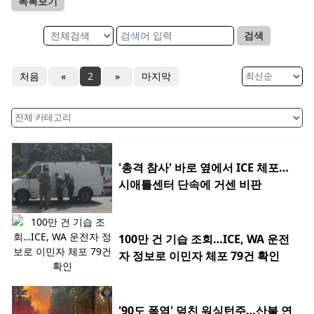
목록보기
검색
처음
«
2
»
마지막
'총격 참사' 바로 옆에서 ICE 체포…
시애틀센터 단속에 거센 비판
100만 건 기습 조회…ICE, WA 운전
자 정보로 이민자 체포 79건 확인
'90도 폭염' 덮친 워싱턴주…산불 연