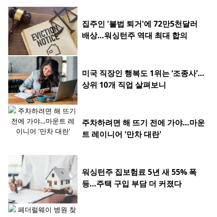
집주인 '불법 퇴거'에 72만5천달러
배상…워싱턴주 역대 최대 합의
미국 직장인 행복도 1위는 ‘조종사’…
상위 10개 직업 살펴보니
주차하려면 해 뜨기 전에 가야…마운
트 레이니어 '만차 대란'
워싱턴주 집보험료 5년 새 55% 폭
등…주택 구입 부담 더 커졌다