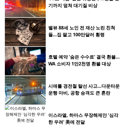
기까지 덮쳐 대기질 비상
벨뷰 88세 노인 전 재산 노린 친척
들…집 팔고 100만달러 횡령
호텔 예약 '숨은 수수료' 결국 환불…
WA 소비자 1만2천명 환불 대상
시애틀 경전철 탈선 사고…다운타운
운행 마비, 공항 승객도 큰 혼란
이스라엘, 하마스 무장해제안 '심각
한 우려' 美에 전달