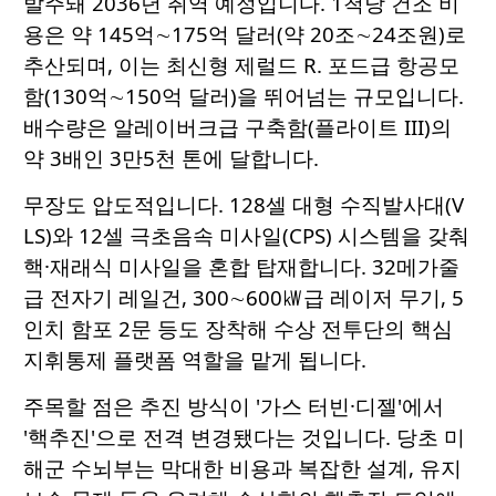
발주돼 2036년 취역 예정입니다. 1척당 건조 비
용은 약 145억∼175억 달러(약 20조∼24조원)로
추산되며, 이는 최신형 제럴드 R. 포드급 항공모
함(130억∼150억 달러)을 뛰어넘는 규모입니다.
배수량은 알레이버크급 구축함(플라이트 III)의
약 3배인 3만5천 톤에 달합니다.
무장도 압도적입니다. 128셀 대형 수직발사대(V
LS)와 12셀 극초음속 미사일(CPS) 시스템을 갖춰
핵·재래식 미사일을 혼합 탑재합니다. 32메가줄
급 전자기 레일건, 300∼600㎾급 레이저 무기, 5
인치 함포 2문 등도 장착해 수상 전투단의 핵심
지휘통제 플랫폼 역할을 맡게 됩니다.
주목할 점은 추진 방식이 '가스 터빈·디젤'에서
'핵추진'으로 전격 변경됐다는 것입니다. 당초 미
해군 수뇌부는 막대한 비용과 복잡한 설계, 유지