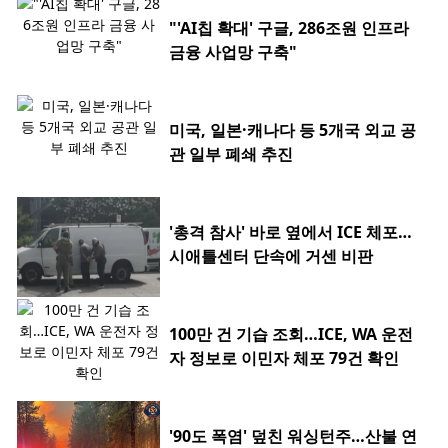
"'AI칩 확대' 구글, 286조원 인프라
금융 사업망 구축"
미국, 일본·캐나다 등 5개국 외교 공
관 일부 폐쇄 추진
'총격 참사' 바로 옆에서 ICE 체포…
시애틀센터 단속에 거센 비판
100만 건 기습 조회…ICE, WA 운전
자 정보로 이민자 체포 79건 확인
'90도 폭염' 덮친 워싱턴주…산불 연