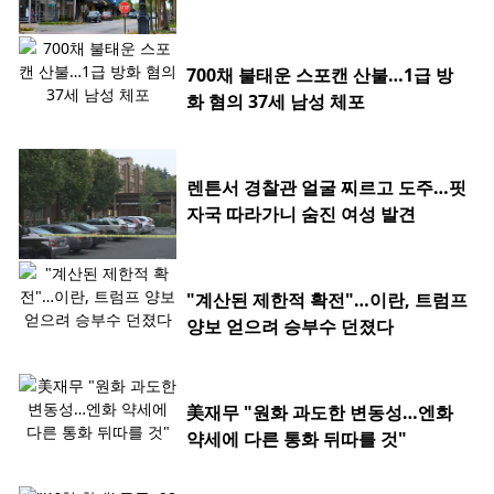
700채 불태운 스포캔 산불…1급 방
화 혐의 37세 남성 체포
렌튼서 경찰관 얼굴 찌르고 도주…핏
자국 따라가니 숨진 여성 발견
"계산된 제한적 확전"…이란, 트럼프
양보 얻으려 승부수 던졌다
美재무 "원화 과도한 변동성…엔화
약세에 다른 통화 뒤따를 것"