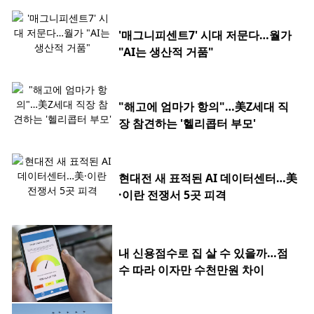
'매그니피센트7' 시대 저문다…월가
"AI는 생산적 거품"
"해고에 엄마가 항의"…美Z세대 직
장 참견하는 '헬리콥터 부모'
현대전 새 표적된 AI 데이터센터…美
·이란 전쟁서 5곳 피격
내 신용점수로 집 살 수 있을까…점
수 따라 이자만 수천만원 차이