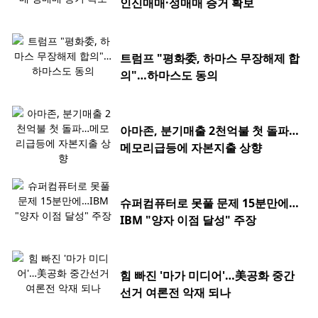
인신매매·성매매 증거 확보
트럼프 "평화委, 하마스 무장해제 합
의"…하마스도 동의
아마존, 분기매출 2천억불 첫 돌파…
메모리급등에 자본지출 상향
슈퍼컴퓨터로 못풀 문제 15분만에…
IBM "양자 이점 달성" 주장
힘 빠진 '마가 미디어'…美공화 중간
선거 여론전 악재 되나