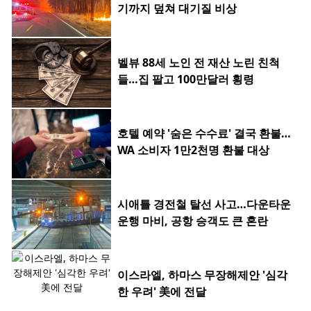
기까지 덮쳐 대기질 비상
벨뷰 88세 노인 전 재산 노린 친척
들…집 팔고 100만달러 횡령
호텔 예약 '숨은 수수료' 결국 환불…
WA 소비자 1만2천명 환불 대상
시애틀 경전철 탈선 사고…다운타운
운행 마비, 공항 승객도 큰 혼란
이스라엘, 하마스 무장해제안 '심각
한 우려' 美에 전달