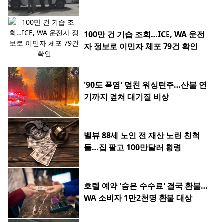
100만 건 기습 조회…ICE, WA 운전
자 정보로 이민자 체포 79건 확인
'90도 폭염' 덮친 워싱턴주…산불 연
기까지 덮쳐 대기질 비상
벨뷰 88세 노인 전 재산 노린 친척
들…집 팔고 100만달러 횡령
호텔 예약 '숨은 수수료' 결국 환불…
WA 소비자 1만2천명 환불 대상