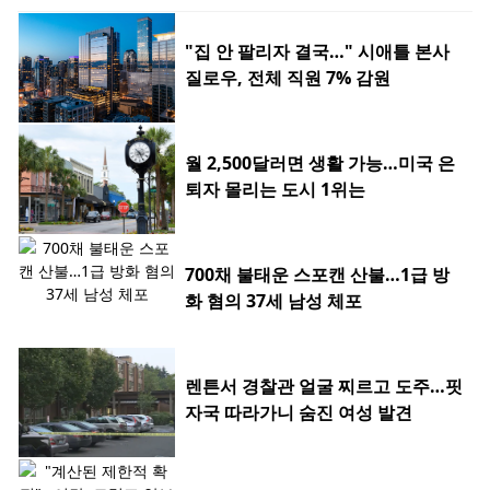
"집 안 팔리자 결국…" 시애틀 본사
질로우, 전체 직원 7% 감원
월 2,500달러면 생활 가능…미국 은
퇴자 몰리는 도시 1위는
700채 불태운 스포캔 산불…1급 방
화 혐의 37세 남성 체포
렌튼서 경찰관 얼굴 찌르고 도주…핏
자국 따라가니 숨진 여성 발견