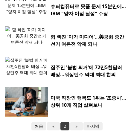
슈퍼컴퓨터로 못풀 문제 15분만에…
IBM "양자 이점 달성" 주장
힘 빠진 '마가 미디어'…美공화 중간
선거 여론전 악재 되나
집주인 '불법 퇴거'에 72만5천달러
배상…워싱턴주 역대 최대 합의
미국 직장인 행복도 1위는 ‘조종사’…
상위 10개 직업 살펴보니
처음
«
2
»
마지막