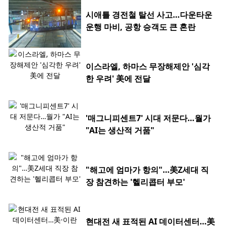
시애틀 경전철 탈선 사고…다운타운
운행 마비, 공항 승객도 큰 혼란
이스라엘, 하마스 무장해제안 '심각
한 우려' 美에 전달
'매그니피센트7' 시대 저문다…월가
"AI는 생산적 거품"
"해고에 엄마가 항의"…美Z세대 직
장 참견하는 '헬리콥터 부모'
현대전 새 표적된 AI 데이터센터…美