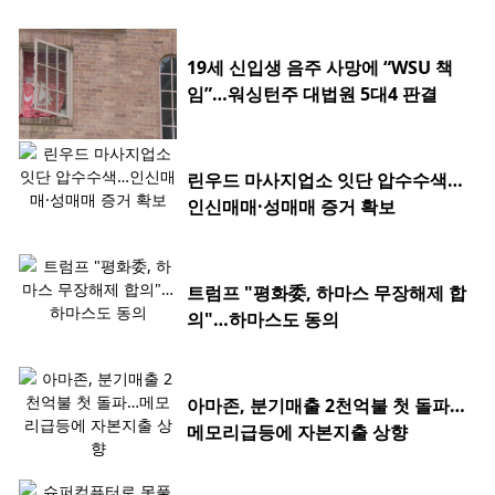
19세 신입생 음주 사망에 “WSU 책
임”…워싱턴주 대법원 5대4 판결
린우드 마사지업소 잇단 압수수색…
인신매매·성매매 증거 확보
트럼프 "평화委, 하마스 무장해제 합
의"…하마스도 동의
아마존, 분기매출 2천억불 첫 돌파…
메모리급등에 자본지출 상향