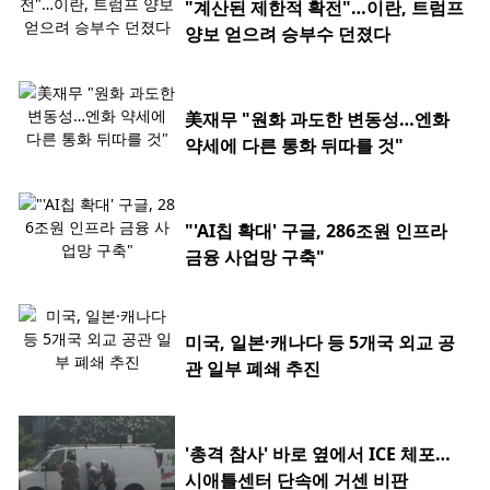
"계산된 제한적 확전"…이란, 트럼프
양보 얻으려 승부수 던졌다
美재무 "원화 과도한 변동성…엔화
약세에 다른 통화 뒤따를 것"
"'AI칩 확대' 구글, 286조원 인프라
금융 사업망 구축"
미국, 일본·캐나다 등 5개국 외교 공
관 일부 폐쇄 추진
'총격 참사' 바로 옆에서 ICE 체포…
시애틀센터 단속에 거센 비판