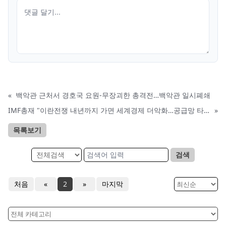
«
백악관 근처서 경호국 요원-무장괴한 총격전…백악관 일시폐쇄
IMF총재 "이란전쟁 내년까지 가면 세계경제 더악화…공급망 타격"
»
목록보기
검색
처음
«
2
»
마지막