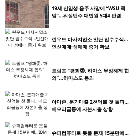
19세 신입생 음주 사망에 “WSU 책
임”…워싱턴주 대법원 5대4 판결
린우드 마사지업소 잇단 압수수색…
인신매매·성매매 증거 확보
트럼프 "평화委, 하마스 무장해제 합
의"…하마스도 동의
아마존, 분기매출 2천억불 첫 돌파…
메모리급등에 자본지출 상향
슈퍼컴퓨터로 못풀 문제 15분만에…