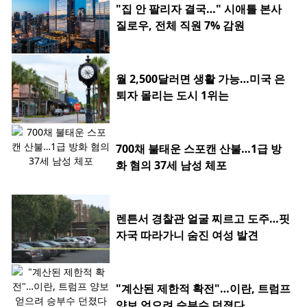
"집 안 팔리자 결국…" 시애틀 본사
질로우, 전체 직원 7% 감원
월 2,500달러면 생활 가능…미국 은
퇴자 몰리는 도시 1위는
700채 불태운 스포캔 산불…1급 방
화 혐의 37세 남성 체포
렌튼서 경찰관 얼굴 찌르고 도주…핏
자국 따라가니 숨진 여성 발견
"계산된 제한적 확전"…이란, 트럼프
양보 얻으려 승부수 던졌다