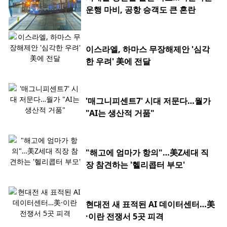
운행 마비, 공항 승객도 큰 혼란
이스라엘, 하마스 무장해제안 '심각
한 우려' 美에 전달
'매그니피센트7' 시대 저문다…월가
"AI는 생산적 거품"
"해고에 엄마가 항의"…美Z세대 직
장 참견하는 '헬리콥터 부모'
현대전 새 표적된 AI 데이터센터…美
·이란 전쟁서 5곳 피격