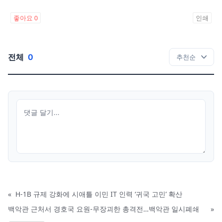
좋아요
0
인쇄
전체
0
«
H-1B 규제 강화에 시애틀 이민 IT 인력 ‘귀국 고민’ 확산
백악관 근처서 경호국 요원-무장괴한 총격전…백악관 일시폐쇄
»