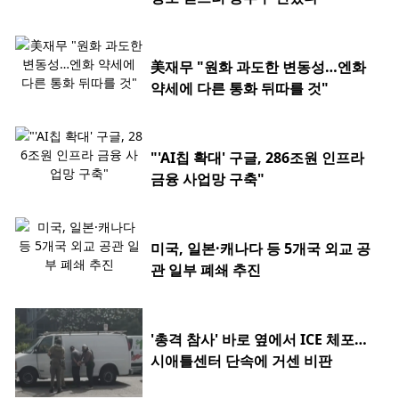
美재무 "원화 과도한 변동성…엔화
약세에 다른 통화 뒤따를 것"
"'AI칩 확대' 구글, 286조원 인프라
금융 사업망 구축"
미국, 일본·캐나다 등 5개국 외교 공
관 일부 폐쇄 추진
'총격 참사' 바로 옆에서 ICE 체포…
시애틀센터 단속에 거센 비판