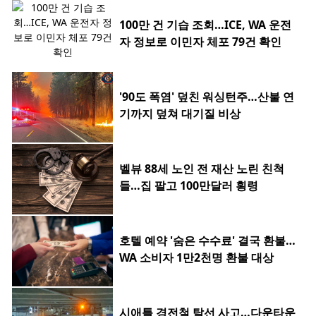
100만 건 기습 조회…ICE, WA 운전
자 정보로 이민자 체포 79건 확인
'90도 폭염' 덮친 워싱턴주…산불 연
기까지 덮쳐 대기질 비상
벨뷰 88세 노인 전 재산 노린 친척
들…집 팔고 100만달러 횡령
호텔 예약 '숨은 수수료' 결국 환불…
WA 소비자 1만2천명 환불 대상
시애틀 경전철 탈선 사고…다운타운