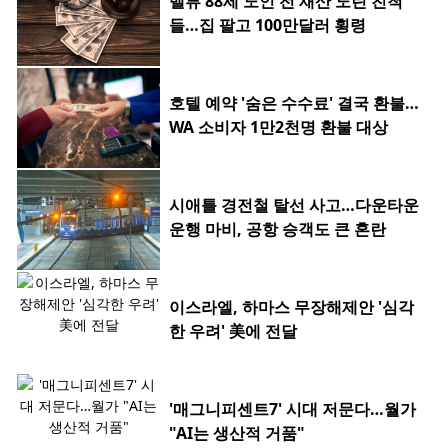
벨뷰 88세 노인 전 재산 노린 친척
들…집 팔고 100만달러 횡령
호텔 예약 '숨은 수수료' 결국 환불…
WA 소비자 1만2천명 환불 대상
시애틀 경전철 탈선 사고…다운타운
운행 마비, 공항 승객도 큰 혼란
이스라엘, 하마스 무장해제안 '심각
한 우려' 美에 전달
'매그니피센트7' 시대 저문다…월가
"AI는 생산적 거품"