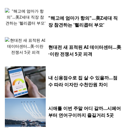
"해고에 엄마가 항의"…美Z세대 직
장 참견하는 '헬리콥터 부모'
현대전 새 표적된 AI 데이터센터…美
·이란 전쟁서 5곳 피격
내 신용점수로 집 살 수 있을까…점
수 따라 이자만 수천만원 차이
시애틀 이번 주말 어디 갈까…시페어
부터 연어구이까지 즐길거리 5곳