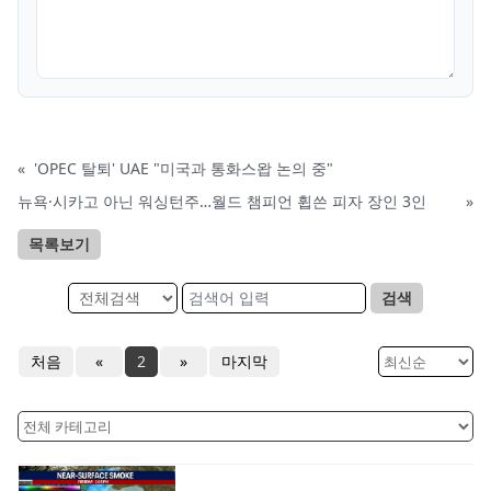
«
'OPEC 탈퇴' UAE "미국과 통화스왑 논의 중"
뉴욕·시카고 아닌 워싱턴주…월드 챔피언 휩쓴 피자 장인 3인
»
목록보기
검색
처음
«
2
»
마지막