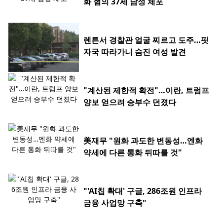
화 혐의 37세 남성 체포
렌튼서 경찰관 얼굴 찌르고 도주…핏
자국 따라가니 숨진 여성 발견
"계산된 제한적 확전"…이란, 트럼프
양보 얻으려 승부수 던졌다
美재무 "원화 과도한 변동성…엔화
약세에 다른 통화 뒤따를 것"
"'AI칩 확대' 구글, 286조원 인프라
금융 사업망 구축"