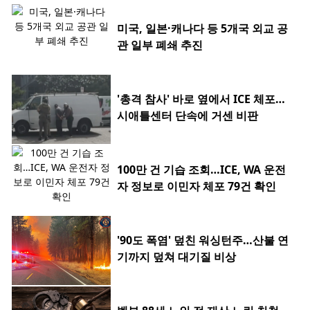
미국, 일본·캐나다 등 5개국 외교 공
관 일부 폐쇄 추진
'총격 참사' 바로 옆에서 ICE 체포…
시애틀센터 단속에 거센 비판
100만 건 기습 조회…ICE, WA 운전
자 정보로 이민자 체포 79건 확인
'90도 폭염' 덮친 워싱턴주…산불 연
기까지 덮쳐 대기질 비상