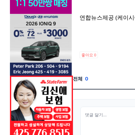
연합뉴스제공 (케이시
좋아요
0
전체
0