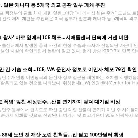
, 일본·캐나다 등 5개국 외교 공관 일부 폐쇄 추진
프 행정부의 관료 체제 개편 일환…야당 "미 리더십 훼손 우려" 도널드 트
] 관료 체제 개편을 추진해온 미국 정부가 일본과 캐나다 등 5개국의 
인용해 3일(현지시간) 보도했다. 미 외교 공관 폐쇄 사안과 관련된 소식통
격 참사' 바로 옆에서 ICE 체포…시애틀센터 단속에 거센 비판
틀센터에서 발생한 총격 사건의 현장 수습과 조사가 진행되던 가운데 인근
 벌인 사실이 확인되면서 논란이 일고 있다. 현지 방송 KIRO 7이 단독 입
터 인근 도로에서 한 남성을 체포했다. 당시 현장에서는 전날 발생한 '바이트 오브
0만 건 기습 조회…ICE, WA 운전자 정보로 이민자 체포 79건 확인
턴주가 연방 이민당국의 운전자 정보 접근을 제한하는 조치를 시행했음
활용되고 있는 것으로 나타났다. 워싱턴대(UW) 인권센터(Center for H
8월부터 지난 7월 27일까지 연방 요원들이 워싱턴주 운전자 정보를 이용해
 추가 조사를
0도 폭염' 덮친 워싱턴주…산불 연기까지 덮쳐 대기질 비상
턴주 동부에서 급속도로 확산 중인 대형 산불의 연기가 이번 주 시애틀까지
' 수준까지 악화할 것으로 전망된다. 여기에 낮 최고기온이 90도 안팎까지
에 비상이 걸렸다. 미국 국립기상청(NWS)은 3일 시애틀 상공에 이미 옅
풍으로
 88세 노인 전 재산 노린 친척들…집 팔고 100만달러 횡령