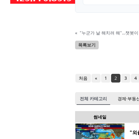
«
"누군가 날 해치려 해"…챗봇
목록보기
처음
«
1
2
3
4
전체 카테고리
경제·부동
썸네일
"외