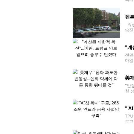
거주
렌튼
워싱
숨진
와 
"계
전면
마일
이란 
럼프
美재
"안
한 
콧 
"'
TP
로고
억달