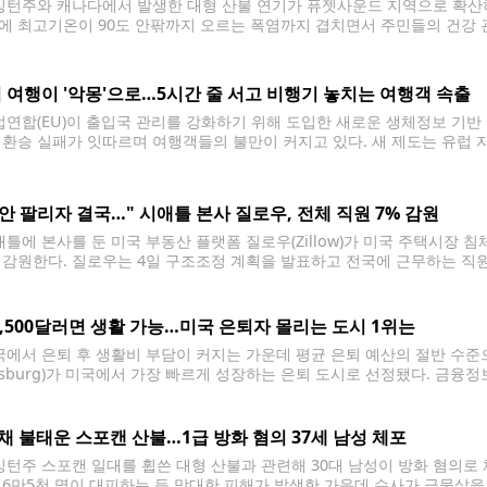
턴주와 캐나다에서 발생한 대형 산불 연기가 퓨젯사운드 지역으로 확산하
에 최고기온이 90도 안팎까지 오르는 폭염까지 겹치면서 주민들의 건강 
Puget Sound Clean Air Agency)은 킹·키트삽·피어스·스노호미시
를 발령했다. 당국은 산불 연기 유입 상황에 따라
 여행이 '악몽'으로…5시간 줄 서고 비행기 놓치는 여행객 속출
연합(EU)이 출입국 관리를 강화하기 위해 도입한 새로운 생체정보 기반
 환승 실패가 잇따르며 여행객들의 불만이 커지고 있다. 새 제도는 유럽 
국가 여행객을 대상으로 지문과 얼굴 정보를 등록해 출입국을 관리하는 방식
 안 팔리자 결국…" 시애틀 본사 질로우, 전체 직원 7% 감원
틀에 본사를 둔 미국 부동산 플랫폼 질로우(Zillow)가 미국 주택시장 침
 감원한다. 질로우는 4일 구조조정 계획을 발표하고 전국에 근무하는 직원 
 원격 근무자를 포함해 미국 전역에서 직원을 고용하고 있다. 제러미 왁스
2,500달러면 생활 가능…미국 은퇴자 몰리는 도시 1위는
에서 은퇴 후 생활비 부담이 커지는 가운데 평균 은퇴 예산의 절반 수
eesburg)가 미국에서 가장 빠르게 성장하는 은퇴 도시로 선정됐다. 금융정보
보고서에서 생활비와 주거비, 인구 증가율 등을 종합 분석한 결과 플로리다주
 꼽았다. 미 연방준비제도(Fed)에 따르면
0채 불태운 스포캔 산불…1급 방화 혐의 37세 남성 체포
턴주 스포캔 일대를 휩쓴 대형 산불과 관련해 30대 남성이 방화 혐의로 
 6만5천 명이 대피하는 등 막대한 피해가 발생한 가운데 수사가 급물살을