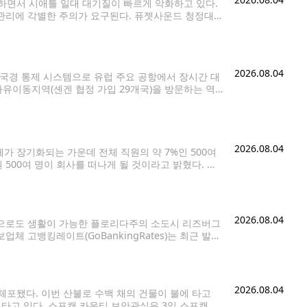
면서 시애틀 일대 대기질이 빠르게 악화하고 있다.
관리에 각별한 주의가 요구된다. 퓨젯사운드 청정대
·서스턴 카운티를 대상으로 6일(목) 오후 5시까지 대기질
2026.08.04
 국경 통제 시스템으로 유럽 주요 공항에서 장시간 대
자유이동지역(셴겐 협정 가입 29개국)을 방문하는 역
이다. 보안 강화를 위한 조치지만, 초기 운영
2026.08.04
체가 장기화되는 가운데 전체 직원의 약 7%인 500여
500여 명이 회사를 떠나게 될 것이라고 밝혔다. 회
먼 최고경영자(CEO)는 성명을 통해 "주택시장이
2026.08.04
준으로도 생활이 가능한 플로리다주의 소도시 리즈버그
업체 고뱅킹레이트(GoBankingRates)는 최근 발표
 리즈버그를 '은퇴자가 살기 좋은 고성장 소도시' 1
2026.08.04
체포됐다. 이번 산불로 수백 채의 건물이 불에 타고
 타고 있다. 스포캔 카운티 보안관실은 3일 스포캔에