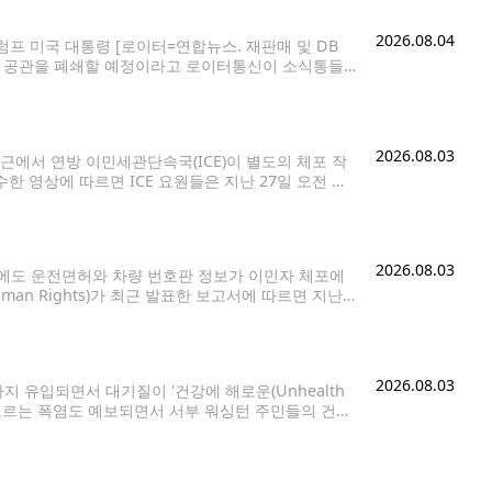
2026.08.04
럼프 미국 대통령 [로이터=연합뉴스. 재판매 및 DB
외교 공관을 폐쇄할 예정이라고 로이터통신이 소식통들
들에 따르면 미 국무부는 지난주 말
2026.08.03
에서 연방 이민세관단속국(ICE)이 별도의 체포 작
수한 영상에 따르면 ICE 요원들은 지난 27일 오전 시
 시애틀(Bite of Seattle)'
2026.08.03
에도 운전면허와 차량 번호판 정보가 이민자 체포에
uman Rights)가 최근 발표한 보고서에 따르면 지난
 이민자를 체포한 사례는 최소 64건으로 확인됐다.
2026.08.03
 유입되면서 대기질이 '건강에 해로운(Unhealth
 오르는 폭염도 예보되면서 서부 워싱턴 주민들의 건강
은 연무가 관측되고 있으며, 이날 밤부터 바람 방향이