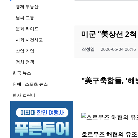
경제·부동산
날씨·교통
문화·라이프
미군 "美상선 2
사회·사건사고
작성일
2026-05-04 06:16
산업·기업
정치·정책
한국 뉴스
"美구축함들, '
연예 · 스포츠 뉴스
행사 캘린더
호르무즈 해협의 유조