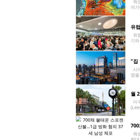
워싱
여기
기국(
경보
유럽
유럽
기와
외 
"집
시애
명을
사는
월 
미국
(L
한 
위로
70
워싱
최대