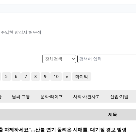
이 주입한 망상서 허우적
5
6
7
8
9
10
»
마지막
산
날씨·교통
문화·라이프
사회·사건사고
산업·기업
제목
출 자제하세요"…산불 연기 몰려온 시애틀, 대기질 경보 발령