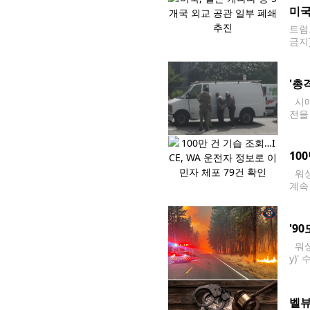
미국
트럼
금지
을 
'총
시애
전을
애틀센
10
워싱
계속 
해 
이후
'9
워싱
y)
관리
북동
벨뷰