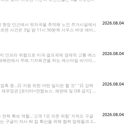
는 보석금 100만
2026.08.04
이 현장 인근에서 핏자국을 추적해 노인 주거시설에서
면 사건은 3일 밤 11시 50분께 사우스 버넷 애비뉴
 수상한 소음이 들린다는 신고가 접수됐다. 현장에
2026.08.04
너지 인프라 위협으로 미국·걸프국에 경제적 고통 에스
수도 테헤란에서 주례 기자회견을 하는 에스마일 바가이
 확전' 전략으로 호르무즈 해협 문제에 대한 미국 도널드 트
2026.08.04
접촉 중…日 지원 위한 어떤 일이든 할 것" "日 강력
 재무장관 [로이터=연합뉴스. 재판매 및 DB 금지] 스
효과를
2026.08.04
전력 확보 역할…'고객 1곳 의존 위험' 지적도 구글
리는 구글이 자사 AI 칩 확산을 위해 협력 업체들과 2천
파이낸셜타임스(FT)는 내부 소식통들을 인용해 구글이