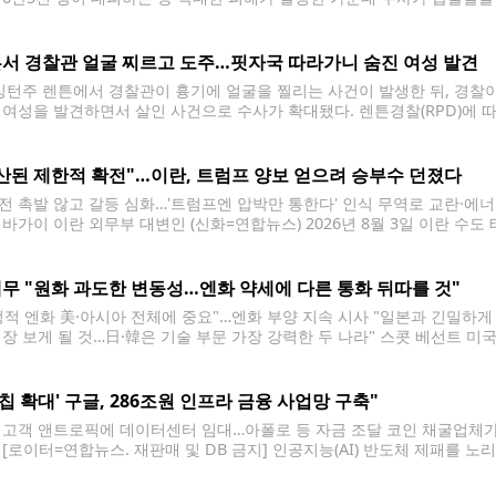
하는 애런 F. 파리나치(37)를 1급 방화 혐의로 체포했다고 밝혔다. 용의자
서 경찰관 얼굴 찌르고 도주…핏자국 따라가니 숨진 여성 발견
턴주 렌튼에서 경찰관이 흉기에 얼굴을 찔리는 사건이 발생한 뒤, 경찰
 여성을 발견하면서 살인 사건으로 수사가 확대됐다. 렌튼경찰(RPD)에 따르
사우스 1스트리트 인근에서 발생했다. 당시 911에는 유리 깨지는 소리 등
산된 제한적 확전"…이란, 트럼프 양보 얻으려 승부수 던졌다
전 촉발 않고 갈등 심화…'트럼프엔 압박만 통한다' 인식 무역로 교란·에
 바가이 이란 외무부 대변인 (신화=연합뉴스) 2026년 8월 3일 이란 
외무부 대변인. (Xinhua/Shadati) 2026.8.4. 이란이 '계산된 제한
 행정부의
무 "원화 과도한 변동성…엔화 약세에 다른 통화 뒤따를 것"
정적 엔화 美·아시아 전체에 중요"…엔화 부양 지속 시사 "일본과 긴밀하게 
성장 보게 될 것…日·韓은 기술 부문 가장 강력한 두 나라" 스콧 베선트 미국
베선트 미국 재무장관은 4일(현지시간) 엔화 부양에 따른 연쇄적인 기대 
AI칩 확대' 구글, 286조원 인프라 금융 사업망 구축"
U 고객 앤트로픽에 데이터센터 임대…아폴로 등 자금 조달 코인 채굴업체가 
 [로이터=연합뉴스. 재판매 및 DB 금지] 인공지능(AI) 반도체 제패를 노
러(약 286조원) 규모의 인프라 금융 사업망을 구축한 것으로 알려졌다. 