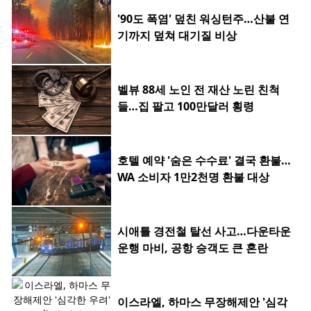
'90도 폭염' 덮친 워싱턴주…산불 연
기까지 덮쳐 대기질 비상
벨뷰 88세 노인 전 재산 노린 친척
들…집 팔고 100만달러 횡령
호텔 예약 '숨은 수수료' 결국 환불…
WA 소비자 1만2천명 환불 대상
시애틀 경전철 탈선 사고…다운타운
운행 마비, 공항 승객도 큰 혼란
이스라엘, 하마스 무장해제안 '심각