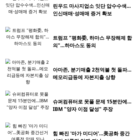
린우드 마사지업소 잇단 압수수색…
인신매매·성매매 증거 확보
트럼프 "평화委, 하마스 무장해제 합
의"…하마스도 동의
아마존, 분기매출 2천억불 첫 돌파…
메모리급등에 자본지출 상향
슈퍼컴퓨터로 못풀 문제 15분만에…
IBM "양자 이점 달성" 주장
힘 빠진 '마가 미디어'…美공화 중간