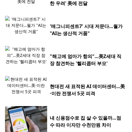
한 우려' 美에 전달
'매그니피센트7' 시대 저문다…월가
"AI는 생산적 거품"
"해고에 엄마가 항의"…美Z세대 직
장 참견하는 '헬리콥터 부모'
현대전 새 표적된 AI 데이터센터…美
·이란 전쟁서 5곳 피격
내 신용점수로 집 살 수 있을까…점
수 따라 이자만 수천만원 차이