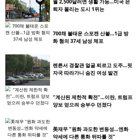
월 2,500달러면 생활 가능…미국 은
퇴자 몰리는 도시 1위는
700채 불태운 스포캔 산불…1급 방
화 혐의 37세 남성 체포
렌튼서 경찰관 얼굴 찌르고 도주…핏
자국 따라가니 숨진 여성 발견
"계산된 제한적 확전"…이란, 트럼프
양보 얻으려 승부수 던졌다
美재무 "원화 과도한 변동성…엔화
약세에 다른 통화 뒤따를 것"