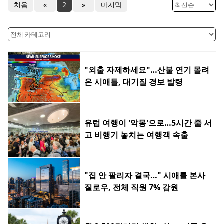
처음
«
2
»
마지막
"외출 자제하세요"…산불 연기 몰려
온 시애틀, 대기질 경보 발령
유럽 여행이 '악몽'으로…5시간 줄 서
고 비행기 놓치는 여행객 속출
"집 안 팔리자 결국…" 시애틀 본사
질로우, 전체 직원 7% 감원