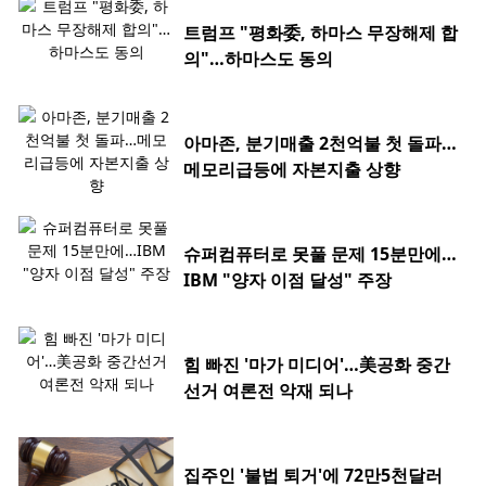
트럼프 "평화委, 하마스 무장해제 합
의"…하마스도 동의
아마존, 분기매출 2천억불 첫 돌파…
메모리급등에 자본지출 상향
슈퍼컴퓨터로 못풀 문제 15분만에…
IBM "양자 이점 달성" 주장
힘 빠진 '마가 미디어'…美공화 중간
선거 여론전 악재 되나
집주인 '불법 퇴거'에 72만5천달러