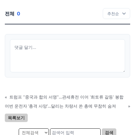
전체
0
«
트럼프 "중국과 합의 서명"…관세휴전 이어 '희토류 갈등' 봉합
어번 운전자 ‘총격 사망’…달리는 차량서 쏜 총에 무참히 숨져
»
목록보기
검색