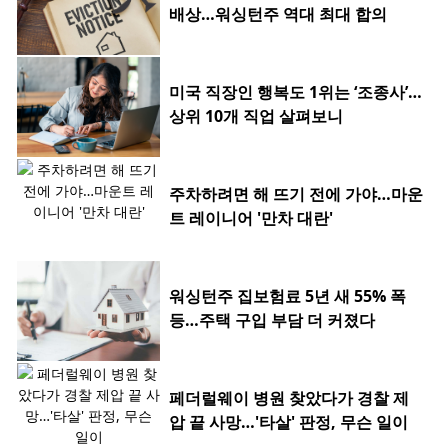
배상…워싱턴주 역대 최대 합의
미국 직장인 행복도 1위는 ‘조종사’…
상위 10개 직업 살펴보니
주차하려면 해 뜨기 전에 가야…마운
트 레이니어 '만차 대란'
워싱턴주 집보험료 5년 새 55% 폭
등…주택 구입 부담 더 커졌다
페더럴웨이 병원 찾았다가 경찰 제
압 끝 사망…'타살' 판정, 무슨 일이