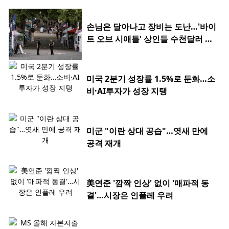
손님은 달아나고 장비는 도난…'바이
트 오브 시애틀' 상인들 수천달러 피
해
미국 2분기 성장률 1.5%로 둔화…소
비·AI투자가 성장 지탱
미군 "이란 상대 공습"…엿새 만에
공격 재개
美연준 '깜짝 인상' 없이 '매파적 동
결'…시장은 인플레 우려