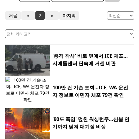
처음
«
2
»
마지막
'총격 참사' 바로 옆에서 ICE 체포…
시애틀센터 단속에 거센 비판
100만 건 기습 조회…ICE, WA 운전
자 정보로 이민자 체포 79건 확인
'90도 폭염' 덮친 워싱턴주…산불 연
기까지 덮쳐 대기질 비상