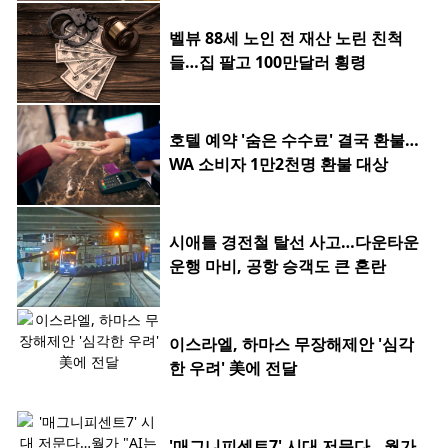
벨뷰 88세 노인 전 재산 노린 친척
들…집 팔고 100만달러 횡령
호텔 예약 '숨은 수수료' 결국 환불…
WA 소비자 1만2천명 환불 대상
시애틀 경전철 탈선 사고…다운타운
운행 마비, 공항 승객도 큰 혼란
이스라엘, 하마스 무장해제안 '심각
한 우려' 美에 전달
'매그니피센트7' 시대 저문다…월가