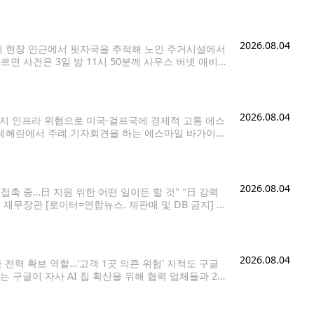
는 보석금 100만
2026.08.04
이 현장 인근에서 핏자국을 추적해 노인 주거시설에서
면 사건은 3일 밤 11시 50분께 사우스 버넷 애비뉴
 수상한 소음이 들린다는 신고가 접수됐다. 현장에
2026.08.04
너지 인프라 위협으로 미국·걸프국에 경제적 고통 에스
수도 테헤란에서 주례 기자회견을 하는 에스마일 바가이
 확전' 전략으로 호르무즈 해협 문제에 대한 미국 도널드 트
2026.08.04
접촉 중…日 지원 위한 어떤 일이든 할 것" "日 강력
 재무장관 [로이터=연합뉴스. 재판매 및 DB 금지] 스
효과를
2026.08.04
전력 확보 역할…'고객 1곳 의존 위험' 지적도 구글
리는 구글이 자사 AI 칩 확산을 위해 협력 업체들과 2천
파이낸셜타임스(FT)는 내부 소식통들을 인용해 구글이