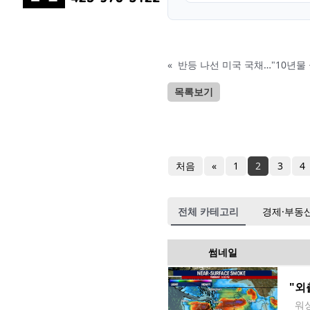
«
반등 나선 미국 국채…"10년물 
목록보기
처음
«
1
2
3
4
전체 카테고리
경제·부동
썸네일
"외
워싱