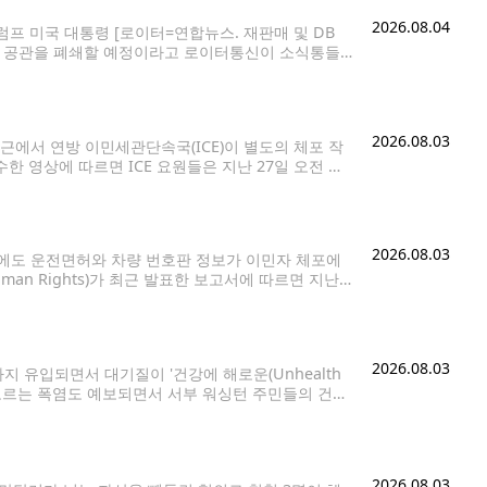
2026.08.04
럼프 미국 대통령 [로이터=연합뉴스. 재판매 및 DB
외교 공관을 폐쇄할 예정이라고 로이터통신이 소식통들
들에 따르면 미 국무부는 지난주 말
2026.08.03
에서 연방 이민세관단속국(ICE)이 별도의 체포 작
수한 영상에 따르면 ICE 요원들은 지난 27일 오전 시
 시애틀(Bite of Seattle)'
2026.08.03
에도 운전면허와 차량 번호판 정보가 이민자 체포에
uman Rights)가 최근 발표한 보고서에 따르면 지난
 이민자를 체포한 사례는 최소 64건으로 확인됐다.
2026.08.03
 유입되면서 대기질이 '건강에 해로운(Unhealth
 오르는 폭염도 예보되면서 서부 워싱턴 주민들의 건강
은 연무가 관측되고 있으며, 이날 밤부터 바람 방향이
2026.08.03