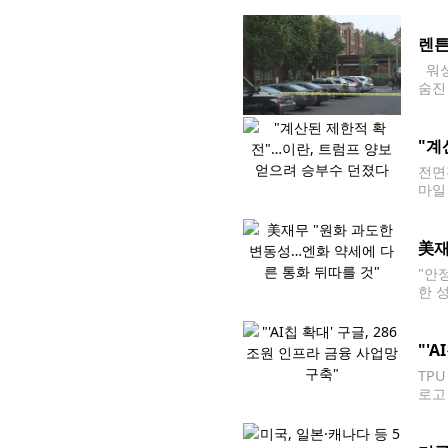
거주
렌튼
워싱
숨진
와 
"계
전면
마일
이란 
럼프
美재
"안
한 
콧 
"'
TP
로고
억달