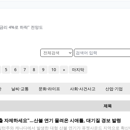
금리 4%로 하락" 전망도
5
6
7
8
9
10
»
마지막
산
날씨·교통
문화·라이프
사회·사건사고
산업·기업
제목
출 자제하세요"…산불 연기 몰려온 시애틀, 대기질 경보 발령
턴주와 캐나다에서 발생한 대형 산불 연기가 퓨젯사운드 지역으로 확산하