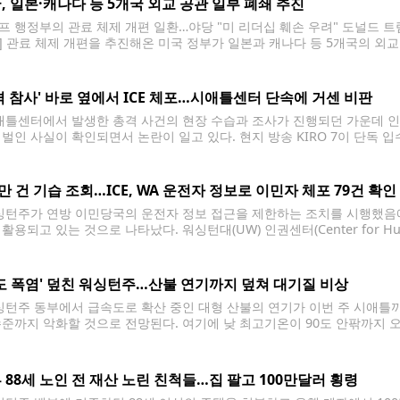
, 일본·캐나다 등 5개국 외교 공관 일부 폐쇄 추진
프 행정부의 관료 체제 개편 일환…야당 "미 리더십 훼손 우려" 도널드 트
] 관료 체제 개편을 추진해온 미국 정부가 일본과 캐나다 등 5개국의 
인용해 3일(현지시간) 보도했다. 미 외교 공관 폐쇄 사안과 관련된 소식통
격 참사' 바로 옆에서 ICE 체포…시애틀센터 단속에 거센 비판
틀센터에서 발생한 총격 사건의 현장 수습과 조사가 진행되던 가운데 인근
 벌인 사실이 확인되면서 논란이 일고 있다. 현지 방송 KIRO 7이 단독 입
터 인근 도로에서 한 남성을 체포했다. 당시 현장에서는 전날 발생한 '바이트 오브
0만 건 기습 조회…ICE, WA 운전자 정보로 이민자 체포 79건 확인
턴주가 연방 이민당국의 운전자 정보 접근을 제한하는 조치를 시행했음
활용되고 있는 것으로 나타났다. 워싱턴대(UW) 인권센터(Center for H
8월부터 지난 7월 27일까지 연방 요원들이 워싱턴주 운전자 정보를 이용해
 추가 조사를
0도 폭염' 덮친 워싱턴주…산불 연기까지 덮쳐 대기질 비상
턴주 동부에서 급속도로 확산 중인 대형 산불의 연기가 이번 주 시애틀까지
' 수준까지 악화할 것으로 전망된다. 여기에 낮 최고기온이 90도 안팎까지
에 비상이 걸렸다. 미국 국립기상청(NWS)은 3일 시애틀 상공에 이미 옅
풍으로
 88세 노인 전 재산 노린 친척들…집 팔고 100만달러 횡령