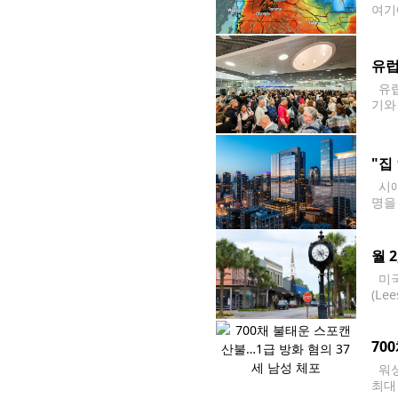
여기
기국(
경보
유럽
유럽
기와
외 
"집
시애
명을
사는
월 
미국
(L
한 
위로
70
워싱
최대