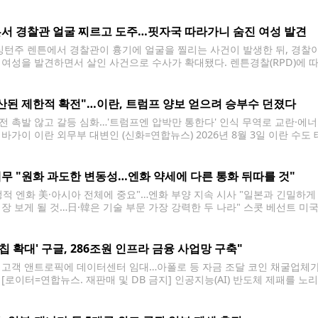
하는 애런 F. 파리나치(37)를 1급 방화 혐의로 체포했다고 밝혔다. 용의자
서 경찰관 얼굴 찌르고 도주…핏자국 따라가니 숨진 여성 발견
턴주 렌튼에서 경찰관이 흉기에 얼굴을 찔리는 사건이 발생한 뒤, 경찰
 여성을 발견하면서 살인 사건으로 수사가 확대됐다. 렌튼경찰(RPD)에 따르
사우스 1스트리트 인근에서 발생했다. 당시 911에는 유리 깨지는 소리 등
산된 제한적 확전"…이란, 트럼프 양보 얻으려 승부수 던졌다
전 촉발 않고 갈등 심화…'트럼프엔 압박만 통한다' 인식 무역로 교란·에
 바가이 이란 외무부 대변인 (신화=연합뉴스) 2026년 8월 3일 이란 
외무부 대변인. (Xinhua/Shadati) 2026.8.4. 이란이 '계산된 제한
 행정부의
무 "원화 과도한 변동성…엔화 약세에 다른 통화 뒤따를 것"
정적 엔화 美·아시아 전체에 중요"…엔화 부양 지속 시사 "일본과 긴밀하게 
성장 보게 될 것…日·韓은 기술 부문 가장 강력한 두 나라" 스콧 베선트 미국
베선트 미국 재무장관은 4일(현지시간) 엔화 부양에 따른 연쇄적인 기대 
AI칩 확대' 구글, 286조원 인프라 금융 사업망 구축"
U 고객 앤트로픽에 데이터센터 임대…아폴로 등 자금 조달 코인 채굴업체가 
 [로이터=연합뉴스. 재판매 및 DB 금지] 인공지능(AI) 반도체 제패를 노
러(약 286조원) 규모의 인프라 금융 사업망을 구축한 것으로 알려졌다. 