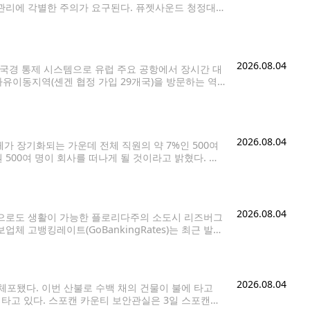
관리에 각별한 주의가 요구된다. 퓨젯사운드 청정대
·서스턴 카운티를 대상으로 6일(목) 오후 5시까지 대기질
2026.08.04
 국경 통제 시스템으로 유럽 주요 공항에서 장시간 대
자유이동지역(셴겐 협정 가입 29개국)을 방문하는 역
이다. 보안 강화를 위한 조치지만, 초기 운영
2026.08.04
체가 장기화되는 가운데 전체 직원의 약 7%인 500여
500여 명이 회사를 떠나게 될 것이라고 밝혔다. 회
먼 최고경영자(CEO)는 성명을 통해 "주택시장이
2026.08.04
준으로도 생활이 가능한 플로리다주의 소도시 리즈버그
업체 고뱅킹레이트(GoBankingRates)는 최근 발표
 리즈버그를 '은퇴자가 살기 좋은 고성장 소도시' 1
2026.08.04
체포됐다. 이번 산불로 수백 채의 건물이 불에 타고
 타고 있다. 스포캔 카운티 보안관실은 3일 스포캔에