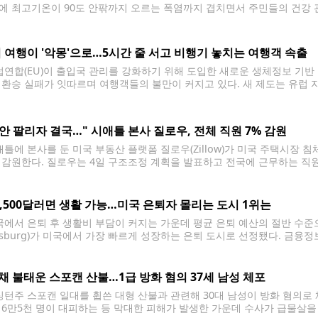
에 최고기온이 90도 안팎까지 오르는 폭염까지 겹치면서 주민들의 건강 
Puget Sound Clean Air Agency)은 킹·키트삽·피어스·스노호미시
를 발령했다. 당국은 산불 연기 유입 상황에 따라
 여행이 '악몽'으로…5시간 줄 서고 비행기 놓치는 여행객 속출
연합(EU)이 출입국 관리를 강화하기 위해 도입한 새로운 생체정보 기반
 환승 실패가 잇따르며 여행객들의 불만이 커지고 있다. 새 제도는 유럽 
국가 여행객을 대상으로 지문과 얼굴 정보를 등록해 출입국을 관리하는 방식
 안 팔리자 결국…" 시애틀 본사 질로우, 전체 직원 7% 감원
틀에 본사를 둔 미국 부동산 플랫폼 질로우(Zillow)가 미국 주택시장 침
 감원한다. 질로우는 4일 구조조정 계획을 발표하고 전국에 근무하는 직원 
 원격 근무자를 포함해 미국 전역에서 직원을 고용하고 있다. 제러미 왁스
2,500달러면 생활 가능…미국 은퇴자 몰리는 도시 1위는
에서 은퇴 후 생활비 부담이 커지는 가운데 평균 은퇴 예산의 절반 수
eesburg)가 미국에서 가장 빠르게 성장하는 은퇴 도시로 선정됐다. 금융정보
보고서에서 생활비와 주거비, 인구 증가율 등을 종합 분석한 결과 플로리다주
 꼽았다. 미 연방준비제도(Fed)에 따르면
0채 불태운 스포캔 산불…1급 방화 혐의 37세 남성 체포
턴주 스포캔 일대를 휩쓴 대형 산불과 관련해 30대 남성이 방화 혐의로 
 6만5천 명이 대피하는 등 막대한 피해가 발생한 가운데 수사가 급물살을