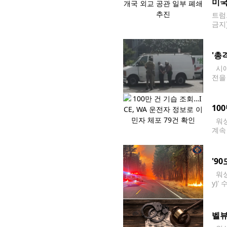
미국
트럼
금지
을 
'총
시애
전을
애틀센
10
워싱
계속 
해 
이후
'9
워싱
y)
관리
북동
벨뷰