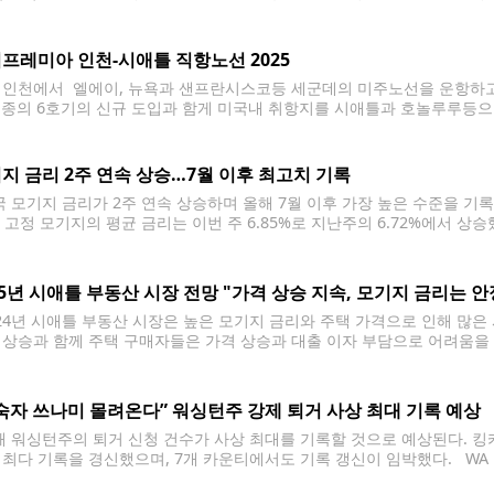
다고 31일(현지시간) 밝혔다. 상승률은 9월 상승률(4.6%) 대비 둔화했다
 2.6%로 둔화한 것을
프레미아 인천-시애틀 직항노선 2025
 인천에서 엘에이, 뉴욕과 샌프란시스코등 세군데의 미주노선을 운항하고 
 기종의 6호기의 신규 도입과 함게 미국내 취항지를 시애틀과 호놀루루등으로
에어프레미아는 알래스카 항공과 코드쉐어 프로그램을 공유할 것이라고 밝
이언 항공과도 코드쉐어 프로그램이 공유될 전망이다. 알래스카
지 금리 2주 연속 상승…7월 이후 최고치 기록
 모기지 금리가 2주 연속 상승하며 올해 7월 이후 가장 높은 수준을 기록
년 고정 모기지의 평균 금리는 이번 주 6.85%로 지난주의 6.72%에서 상승
5개월 만에 최고치다. 아이스 에이지의 산물 Steamboat Rock State Pa
25년 시애틀 부동산 시장 전망 "가격 상승 지속, 모기지 금리는 안
24년 시애틀 부동산 시장은 높은 모기지 금리와 주택 가격으로 인해 많은
 상승과 함께 주택 구매자들은 가격 상승과 대출 이자 부담으로 어려움을
한 시장 상황 때문에 프로젝트를 미루었다. 전문가들은 2025년에는 금리
숙자 쓰나미 몰려온다” 워싱턴주 강제 퇴거 사상 최대 기록 예상
 워싱턴주의 퇴거 신청 건수가 사상 최대를 기록할 것으로 예상된다. 
 최다 기록을 경신했으며, 7개 카운티에서도 기록 갱신이 임박했다. WA 
아대 버클리 캠퍼스의 도시 이주 연구소(Urban Displacement Pro