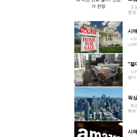
도널
행정
정화
시애
시애
스(
제한
“절
시애
향이
들은 
워싱
워싱
특히
감이 
시애