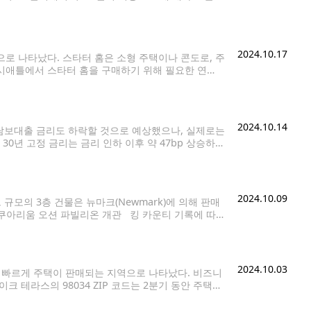
들의 지적이다. 시애틀 레스토랑 위크 10/27-11/
2024.10.17
로 나타났다. 스타터 홈은 소형 주택이나 콘도로, 주
 시애틀에서 스타터 홈을 구매하기 위해 필요한 연
 주택 가격이 여전히 높은 상황을 반영하고 있다. 시애
4.5% 상승한 564,450달러다. 모기지 금리는 지
2024.10.14
담보대출 금리도 하락할 것으로 예상했으나, 실제로는
0년 고정 금리는 금리 인하 이후 약 47bp 상승하여
amilyfriend' 전문가들은 이러한 금리 상승의
2024.10.09
 규모의 3층 건물은 뉴마크(Newmark)에 의해 판매
 아쿠아리움 오션 파빌리온 개관 킹 카운티 기록에 따르
나타났다. 피어는 최고
2024.10.03
장 빠르게 주택이 판매되는 지역으로 나타났다. 비즈니
레이크 테라스의 98034 ZIP 코드는 2분기 동안 주택이
애틀의 'Familyfriend' 이어 캘리포니아의 알라