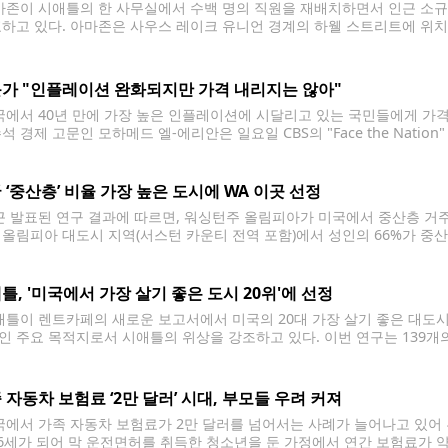
존이 시애틀의 한 사무실에서 수백 명의 직원을 재배치하면서 인근 소규
표하고 있다. 아마존은 사우스 레이크 유니언 경계의 하웰 스트리트에 위치한 메트
h) 7층의 임대 계약을 갱신하지 않기로 결정했으며, 약 800명의 직원이 
가 "인플레이션 완화되지만 가격 내리지는 않아"
에서 40년 만에 가장 높은 인플레이션에 시달리고 있는 국민들에게 가격
수석 경제 고문인 모하메드 엘-에리안은 일요일 CBS의 "Face the Nat
 상승률이 감소하고 있다는 의미일 뿐, 2022년 COVID-19 팬데믹 이
라는 의미는
 ‘중산층’ 비율 가장 높은 도시에 WA 이곳 선정
 발표된 연구 결과에 따르면, 워싱턴주 올림피아가 미국에서 중산층 거주 
 올림피아 대도시 지역(서스턴 카운티 전역 포함)에서 성인의 66%가 중산
시 지역 중에서 가장 높은 비율이다. 연봉 12만 달러 이상, 수요 많은 미
틀, '미국에서 가장 살기 좋은 도시 20위'에 선정
틀이 렌트카페의 새로운 보고서에서 미국의 20대 가장 살기 좋은 대도시
인 주요 목적지로서 시애틀의 위상을 강조하고 있다. 이번 연구는 139개
 사회경제적 요소, 삶의 질, 위치 및 커뮤니티 등의 다양한 요소가 포함됐
 자동차 보험료 ‘2만 달러’ 시대, 부모들 우려 커져
에서 가족 자동차 보험료가 2만 달러를 넘어서는 사례가 늘어나고 있어 
16세가 되어 막 운전면허를 취득한 청소년을 둔 가정에서 연간 보험료가 약 1