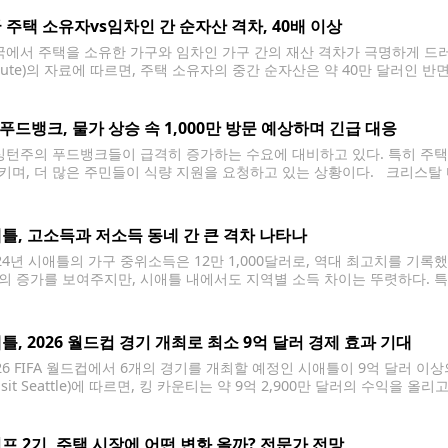
 주택 소유자vs임차인 간 순자산 격차, 40배 이상
에서 주택을 소유한 가구와 임차인 가구 간의 재산 격차가 극명하게 드러났
titute)의 자료에 따르면, 주택 소유자의 중간 순자산은 약 40만 달러인 
 이는 임차인의 재산이 주택 소유자의 약 3%에 불과한 수치다. 오리건 유명 맛
 푸드뱅크, 물가 상승 속 1,000만 방문 예상하며 긴급 대응
턴주의 푸드뱅크들이 급격히 증가하는 수요에 대비하고 있다. 특히 주택
며, 더 많은 주민들이 식량 지원을 요청하고 있는 상황이다. 크리스탈 마운틴 환
턴주 최대의 기아 구호 단체인 푸드 라이프라인(Food Lifeline)의 로버
틀, 고소득과 저소득 동네 간 큰 격차 나타나
24년 시애틀의 가구 중위소득은 12만 1,000달러로, 역대 최고치를 기록
의 증가를 보여주지만, 시애틀 내에서도 지역별 소득 차이는 뚜렷하다. 
000달러로, 인구가 6만 5,000명 이상인 미국 전체 도시 중 가장 부유한
트와 몬트레이크가
틀, 2026 월드컵 경기 개최로 최소 9억 달러 경제 효과 기대
26 FIFA 월드컵에서 6개의 경기를 개최할 예정인 시애틀이 9억 달러 이
isit Seattle)에 따르면, 킹 카운티는 약 9억 2,900만 달러의 수익을 
다. 이 중 1억 달러 이상은 주 및 지역 세수로 이어질 것으로 보인다. 워
프 2기, 주택 시장에 어떤 변화 올까? 전문가 전망