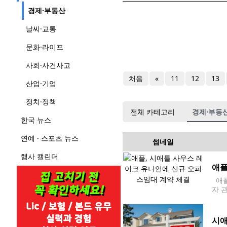
경제·부동산
날씨·교통
문화·라이프
사회·사건사고
처음
«
11
12
13
산업·기업
정치·정책
전체 카테고리
경제·부동
한국 뉴스
연예 · 스포츠 뉴스
썸네일
행사 캘린더
애플
애플
자 
bor
시애