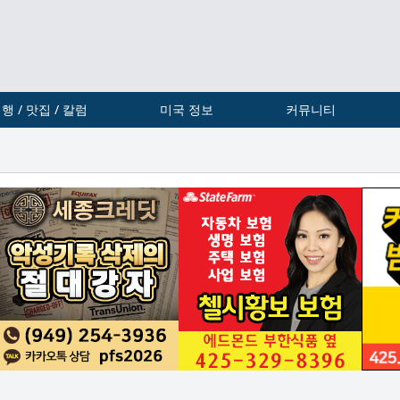
행 / 맛집 / 칼럼
미국 정보
커뮤니티