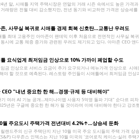
24년 말, 시애틀 지역 주택시장은 연말의 거래 시즌 속에서도 높은 가격과
 거래량은 전월 대비 감소했지만, 전년 동기와 비교하면 가격은 상승세를 유
한 자료에 따르면, 이는 고가 주택과 높은 모기지 금리가 지속적으로 시장
존, 사무실 복귀로 시애틀 경제 회복 신호탄…교통난 우려도
틀 최대 고용주인 아마존이 팬데믹 이후 처음으로 전면적인 사무실 복귀를
 동시에 교통 체증 증가와 관련된 우려도 제기되고 있다. 아마존 CEO 앤
다는 이유로 사무실 복귀 방침을 발표했다. 이번 결정으로 약 5만 명의 
틀 요식업계 최저임금 인상으로 10% 가까이 폐업할 수도
 임금 인상으로 서비스 요금이 추가 요구되거나 메뉴가격 인상으로 시애틀
해야 할 것으로 예측된다. 레스토랑 주인들이 시애틀에서 최저임금 인상과 
 31일)까지 시애틀의 최저임금은 시간당 19.97달러이지만 직원이 500명
17.25달러를
 CEO "내년 중요한 한 해…경쟁·규제 등 대비해야"
반기 여러 AI 기능 공개…제미나이앱 사용자 5억명 돌파 기대" 순다르 피차
2025년은 구글에 중요한 한 해가 될 것이라며 이에 대비해야 한다고 강조했다
차이 CEO는 지난주 열린 '2025년 전략 회의'에서 "경쟁 심화, 규제 문제
10월 주요도시 주택가격 전년대비 4.2%↑…상승세 둔화
메릴랜드주의 신규 주택단지 지난 10월 미국 주요 도시들의 주택 가격 
(S&P) 다우존스 인덱스는 지난 10월 미국의 '코어로직 케이스-실러 주택가격