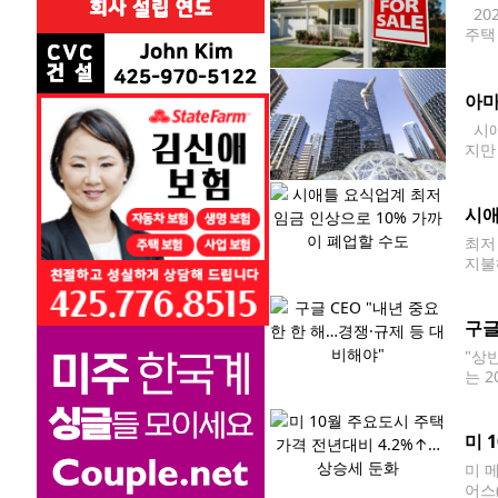
20
주택
발표
아마
시애
지만
높인
시애
최저
지불
2월
간당 
구글
"상
는 
면 피
미 
미 
어스