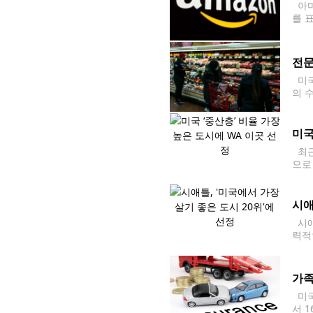
아마
를 
rt
전문
미국
의 
가격
것이
미국
최근
으로
대도
시애
시애
력적
며,
가족
미국
서 