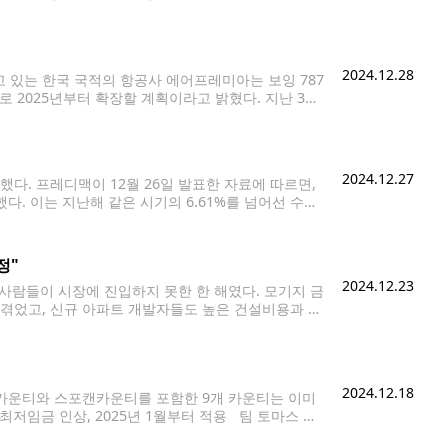
. 다만, 미국의 10월 소비자물가 상승률이 전년 동월
2024.12.28
있는 한국 국적의 항공사 에어프레미아는 보잉 787
 2025년부터 확장할 계획이라고 밝혔다. 지난 3월
혔는데, 알래스카가 하와이언 항공과 합병함에 따라,
2024.12.27
했다. 프레디맥이 12월 26일 발표한 자료에 따르면,
했다. 이는 지난해 같은 시기의 6.61%를 넘어선 수치
rk
정"
2024.12.23
 사람들이 시장에 진입하지 못한 한 해였다. 모기지 금
 겪었고, 신규 아파트 개발자들도 높은 건설비용과 불
가 다소 완화될 것으로 예상하며, 시장에
2024.12.18
킹카운티와 스포캔카운티를 포함한 9개 카운티는 이미
최저임금 인상, 2025년 1월부터 적용 팀 토마스 캘
ject)의 연구 책임자는 “현재 워싱턴주는 퇴거 위기에