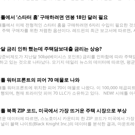
가 보도됐다. 그러나 이 가정은 상대적으로 운이 좋은 편이라는 것이 전문가
세 명 이상의
틀에서 ‘스타터 홈’ 구매하려면 연봉 18만 달러 필요
틀에서 이제 전형적인 스타터 홈을 구매하려면 6자리 수입이 필요한 것으
첫 주택 구매자를 위한 저렴한 옵션이다. 레드핀의 최근 보고서에 따르면,
소득이 178,332달러에 이르렀다. 이는 지난해와 큰 변화가 없는 수치로,
베스트 헌티드 하우스 현재 시애틀의 일반적인 스타터 홈 가격은 지난해 대비 
 7.07%에서 6.08%로 소폭 하락했지만, 주택 가격은
달 금리 인하 했는데 주택담보대출 금리는 상승?
준비제도가 지난달 50bp(베이시스 포인트) 금리를 인하함에 따라 주택
하고 있는 것으로 나타났다. 모기지 데일리 뉴스의 데이터에 따르면, 평균 3
 약 6.62%에 달하고 있다. 뉴욕타임즈 선정 베스트 레스토랑, 시애틀의 'F
틀 워터프론트의 피어 70 매물로 나와
틀 워터프론트에 위치한 피어 70이 매물로 나왔다. 이 100,000 제곱피트
진행되며, 현재 트라이앗 피어 70 LLC가 소유하고 있다. NEW! 시애틀
 해당 부동산의 현재 평가 세금 가치는 3,700만 달러를 초과하는 것으로 
틀 북쪽 ZIP 코드, 미국에서 가장 뜨거운 주택 시장으로 부상
운 데이터에 따르면, 스노호미시 카운티의 한 ZIP 코드가 미국에서 가
널이 블랙 나이트(Black Knight Inc.)의 데이터를 분석한 결과, 마운트
 27일 만에 판매된 것으로 확인되었다. 뉴욕타임즈 선정 베스트 레스토랑, 시