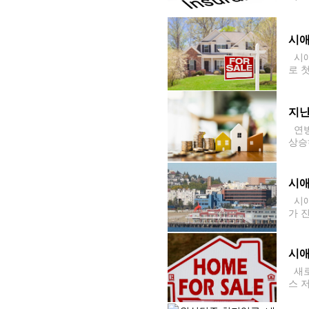
사례
9 
시애
시애
로 
간 
틀 
난해
지난
연방
상승
현재
시애
시애
가 
면,
시애
새로
스 저
평균
메다