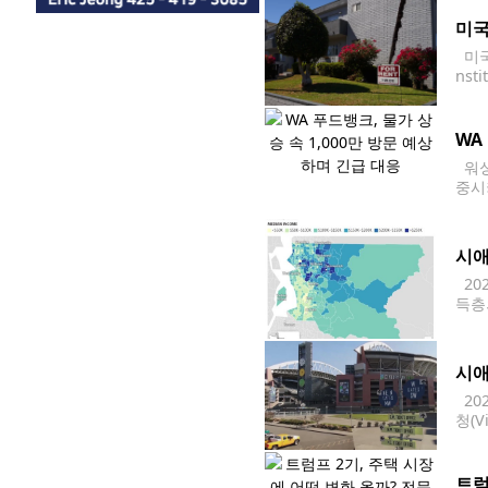
미국
미국
ns
다.
WA
워싱
중시키
워싱
시애
20
득층
9,
허스
시애
20
청(V
상된
트럼