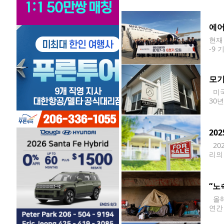
승했
대비
에어
현재
-9
에 
하와
모기
미국
30
로, 
20
20
리의
확실
“노
올해
연간
리포니