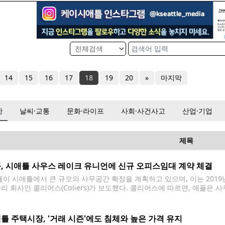
14
15
16
17
18
19
20
»
마지막
산
날씨·교통
문화·라이프
사회·사건사고
산업·기업
제목
, 시애틀 사우스 레이크 유니언에 신규 오피스임대 계약 체결
이 시애틀에서 큰 규모의 사무공간 확장을 계획하고 있으며, 이는 2019
관리 회사인 콜리어스(Coliers)가 보도했다. 콜리어스에 따르면, 애플은 
 Blocks West)에서 약 193,000평방피트 규모의 공간을 임대 계약했
틀 주택시장, '거래 시즌'에도 침체와 높은 가격 유지