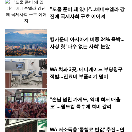
"도울 준비 돼 있다"…베네수엘라 강
진에 국제사회 구호 이어져
킹카운티 아시아계 비중 24% 육박…
사상 첫 '다수 없는 사회' 눈앞
WA 치과 3곳, 메디케이드 부당청구
적발…진료비 부풀리기 덜미
“손님 넘친 가게도, 역대 최저 매출
도”…월드컵 특수에 희비 갈려
WA 저소득층 ‘통행료 반값’ 추진…연