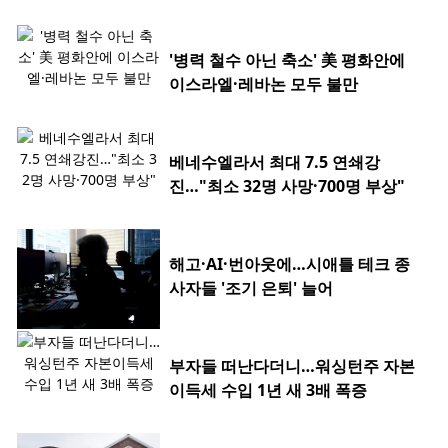
'병력 철수 아닌 축소' 美 평화안에
이스라엘·레바논 모두 불만
베네수엘라서 최대 7.5 연쇄강
진…"최소 32명 사망·700명 부상"
해고·AI·번아웃에…시애틀 테크 종
사자들 '조기 은퇴' 늘어
부자들 떠난다더니…워싱턴주 자본
이득세 수입 1년 새 3배 폭증