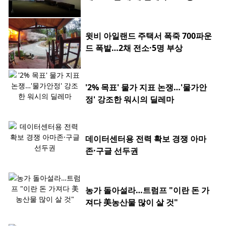
윗비 아일랜드 주택서 폭죽 700파운
드 폭발…2채 전소·5명 부상
'2% 목표' 물가 지표 논쟁…'물가안
정' 강조한 워시의 딜레마
데이터센터용 전력 확보 경쟁 아마
존·구글 선두권
농가 돌아설라…트럼프 "이란 돈 가
져다 美농산물 많이 살 것"