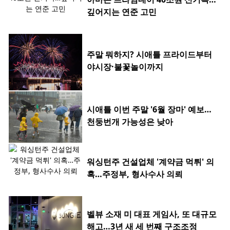
깊어지는 연준 고민
주말 뭐하지? 시애틀 프라이드부터
야시장·불꽃놀이까지
시애틀 이번 주말 '6월 장마' 예보…
천둥번개 가능성은 낮아
워싱턴주 건설업체 '계약금 먹튀' 의
혹…주정부, 형사수사 의뢰
벨뷰 소재 미 대표 게임사, 또 대규모
해고…3년 새 세 번째 구조조정