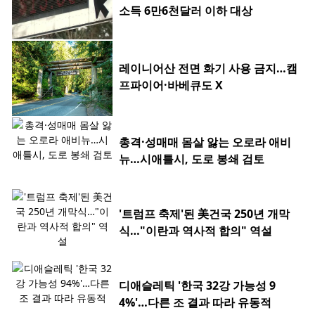
소득 6만6천달러 이하 대상
레이니어산 전면 화기 사용 금지…캠
프파이어·바베큐도 X
총격·성매매 몸살 앓는 오로라 애비
뉴…시애틀시, 도로 봉쇄 검토
'트럼프 축제'된 美건국 250년 개막
식…"이란과 역사적 합의" 역설
디애슬레틱 '한국 32강 가능성 9
4%'…다른 조 결과 따라 유동적