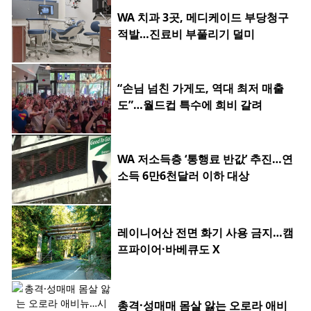
WA 치과 3곳, 메디케이드 부당청구
적발…진료비 부풀리기 덜미
“손님 넘친 가게도, 역대 최저 매출
도”…월드컵 특수에 희비 갈려
WA 저소득층 ‘통행료 반값’ 추진…연
소득 6만6천달러 이하 대상
레이니어산 전면 화기 사용 금지…캠
프파이어·바베큐도 X
총격·성매매 몸살 앓는 오로라 애비