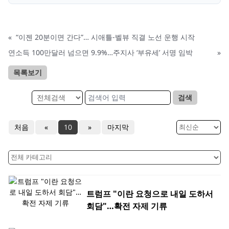
«
“이젠 20분이면 간다”… 시애틀-벨뷰 직결 노선 운행 시작
연소득 100만달러 넘으면 9.9%…주지사 ‘부유세’ 서명 임박
»
목록보기
검색
처음
«
10
»
마지막
트럼프 "이란 요청으로 내일 도하서
회담"…확전 자제 기류