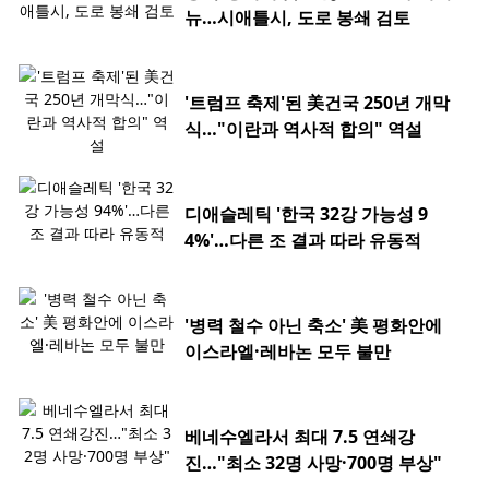
뉴…시애틀시, 도로 봉쇄 검토
'트럼프 축제'된 美건국 250년 개막
식…"이란과 역사적 합의" 역설
디애슬레틱 '한국 32강 가능성 9
4%'…다른 조 결과 따라 유동적
'병력 철수 아닌 축소' 美 평화안에
이스라엘·레바논 모두 불만
베네수엘라서 최대 7.5 연쇄강
진…"최소 32명 사망·700명 부상"