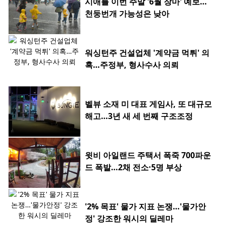
시애틀 이번 주말 '6월 장마' 예보…
천둥번개 가능성은 낮아
워싱턴주 건설업체 '계약금 먹튀' 의
혹…주정부, 형사수사 의뢰
벨뷰 소재 미 대표 게임사, 또 대규모
해고…3년 새 세 번째 구조조정
윗비 아일랜드 주택서 폭죽 700파운
드 폭발…2채 전소·5명 부상
'2% 목표' 물가 지표 논쟁…'물가안
정' 강조한 워시의 딜레마