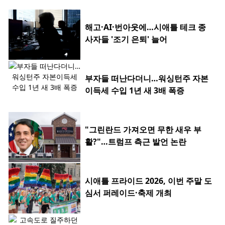
해고·AI·번아웃에…시애틀 테크 종
사자들 '조기 은퇴' 늘어
부자들 떠난다더니…워싱턴주 자본
이득세 수입 1년 새 3배 폭증
"그린란드 가져오면 무한 새우 부
활?"…트럼프 측근 발언 논란
시애틀 프라이드 2026, 이번 주말 도
심서 퍼레이드·축제 개최