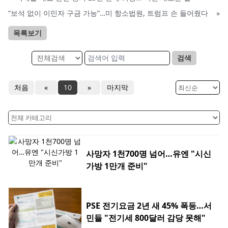
“보석 없이 이민자 구금 가능”…미 항소법원, 트럼프 손 들어줬다
»
목록보기
검색
처음
«
10
»
마지막
사망자 1천700명 넘어…유엔 "시신
가방 1만개 준비"
PSE 전기요금 2년 새 45% 폭등…서
민들 "전기세 800달러 감당 못해"