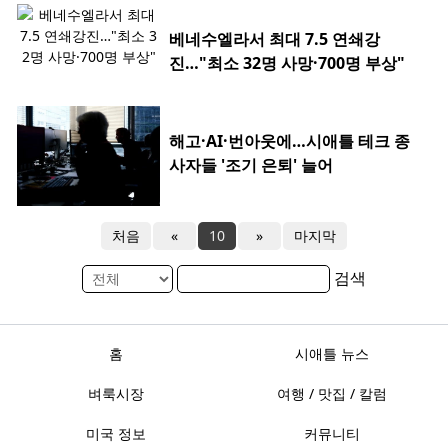
베네수엘라서 최대 7.5 연쇄강
진…"최소 32명 사망·700명 부상"
해고·AI·번아웃에…시애틀 테크 종
사자들 '조기 은퇴' 늘어
처음
«
10
»
마지막
검색
홈
시애틀 뉴스
벼룩시장
여행 / 맛집 / 칼럼
미국 정보
커뮤니티