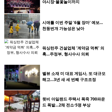
야시장·불꽃놀이까지
시애틀 이번 주말 '6월 장마' 예보…
천둥번개 가능성은 낮아
워싱턴주 건설업체 '계약금 먹튀' 의
혹…주정부, 형사수사 의뢰
벨뷰 소재 미 대표 게임사, 또 대규모
해고…3년 새 세 번째 구조조정
윗비 아일랜드 주택서 폭죽 700파운
드 폭발…2채 전소·5명 부상