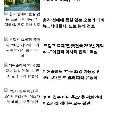
총격·성매매 몸살 앓는 오로라 애비
뉴…시애틀시, 도로 봉쇄 검토
'트럼프 축제'된 美건국 250년 개막
식…"이란과 역사적 합의" 역설
디애슬레틱 '한국 32강 가능성 9
4%'…다른 조 결과 따라 유동적
'병력 철수 아닌 축소' 美 평화안에
이스라엘·레바논 모두 불만