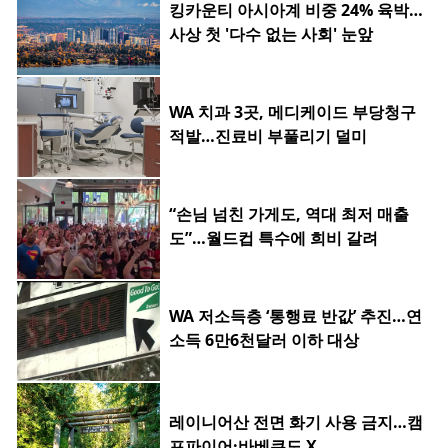
킹카운티 아시아계 비중 24% 육박…
사상 첫 '다수 없는 사회' 눈앞
WA 치과 3곳, 메디케이드 부당청구
적발…진료비 부풀리기 덜미
“손님 넘친 가게도, 역대 최저 매출
도”…월드컵 특수에 희비 갈려
WA 저소득층 ‘통행료 반값’ 추진…연
소득 6만6천달러 이하 대상
레이니어산 전면 화기 사용 금지…캠
프파이어·바베큐도 X