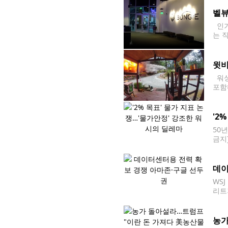
소비
벨뷰
인기 
는 
직원
윗비
워싱
포함해
후 
'2
50년
금지
판단
데이
WS
리트
거의
제약
농가