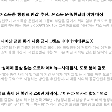
 인근 상점과 식당들은 월드컵 기간 방문객 증가로 매출이 크게 늘어난 반
지
 저소득층 ‘통행료 반값’ 추진…연소득 6만6천달러 이하 대상
턴주가 저소득층 운전자의 교통비 부담을 줄이기 위해 일부 유료도로 통
 교통위원회는 최근 SR 509와 SR 167 고속화도로를 이용하는 저소득층
 밝혔다. 할인 대상은 연소득이 연방 빈곤선(Federal Poverty Level
6만6천달러
니어산 전면 화기 사용 금지…캠프파이어·바베큐도 X
턴주의 대표 관광지인 마운트 레이니어 국립공원이 건조한 기상 여건과 산불
 조치에 들어간다. 국립공원관리청(NPS)은 최근 지속된 건조한 날씨와 
있다고 판단해 모든 캠핑장에서 화기 사용을 금지한다고 밝혔다. 이번 조치
·성매매 몸살 앓는 오로라 애비뉴…시애틀시, 도로 봉쇄 검토
매와 총격 사건이 잇따르며 치안 우려가 커지고 있는 시애틀 북부 오로라
 제한 구역으로 지정하는 방안을 추진한다. 시애틀 시의회 공공안전위원회
 도로를 폐쇄하거나 차량 접근을 제한할 수 있는 권한을 부여하는 조례안을
럼프 축제'된 美건국 250년 개막식…"이란과 역사적 합의" 역설
들 줄줄이 참석 취소한 건국 250년 기념행사를 사실상 유세로 바꿔 행정
스펙터클" '위대한 미국 박람회' 개막식 연설한 트럼프 대통령 도널드 트럼프
에서 열린 건국 250주년 기념행사 '위대한 미국 박람회' 개막식에서 연설을 