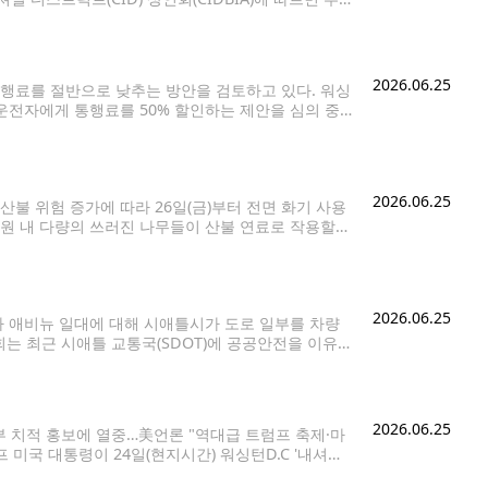
면, 경기장에서 몇 블록 떨어진 지역 상권은 기대에
2026.06.25
행료를 절반으로 낮추는 방안을 검토하고 있다. 워싱
 운전자에게 통행료를 50% 할인하는 제안을 심의 중
)의 200% 이하인 가구다. 4인 가족 기준으로는 연소득
2026.06.25
 위험 증가에 따라 26일(금)부터 전면 화기 사용
공원 내 다량의 쓰러진 나무들이 산불 연료로 작용할
에 따라 캠프파이어는 물론 화덕, 화로,
2026.06.25
 애비뉴 일대에 대해 시애틀시가 도로 일부를 차량
는 최근 시애틀 교통국(SDOT)에 공공안전을 이유로
 통과시켰다. 해당 안건은 다음 주 시의회
2026.06.25
부 치적 홍보에 열중…美언론 "역대급 트럼프 축제·마
 미국 대통령이 24일(현지시간) 워싱턴D.C '내셔널
마무리하고 있다. [AP=연합뉴스. 재판매 및 DB 금