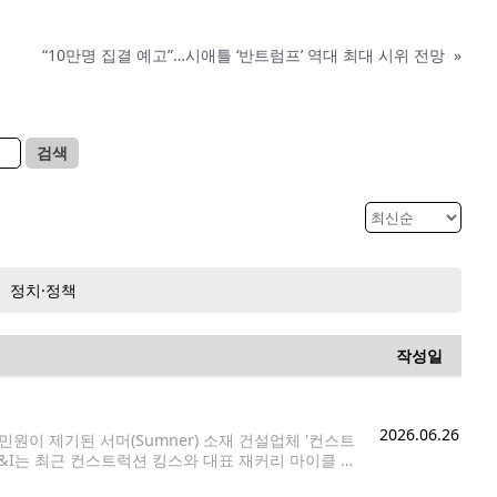
“10만명 집결 예고”…시애틀 ‘반트럼프’ 역대 최대 시위 전망
»
검색
정치·정책
작성일
2026.06.26
민원이 제기된 서머(Sumner) 소재 건설업체 '컨스트
다. L&I는 최근 컨스트럭션 킹스와 대표 재커리 마이클 내
재보험료 미납 등의 혐의를 받고 있으며, 현재까지 접수된