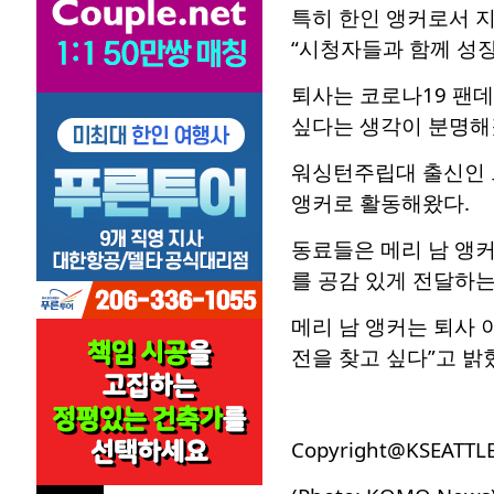
특히 한인 앵커로서 
“시청자들과 함께 성장
퇴사는 코로나19 팬데
싶다는 생각이 분명해
워싱턴주립대 출신인 그
앵커로 활동해왔다.
동료들은 메리 남 앵
를 공감 있게 전달하는
메리 남 앵커는 퇴사 
전을 찾고 싶다”고 밝
Copyright@KSEATTL