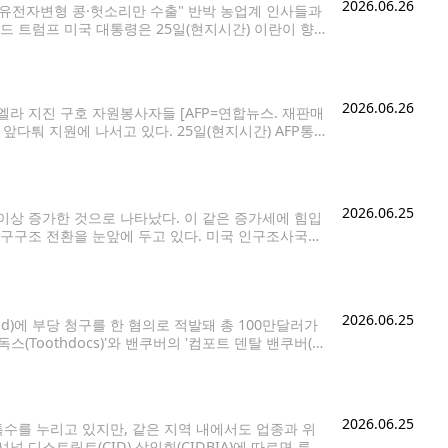
2026.06.26
…유전자변형 콩·헛소리만 수출" 반박 농업계 인사들과
널드 트럼프 미국 대통령은 25일(현지시간) 이란이 향
'에 주력했다. 트럼프 대통령은 이날 저녁 농업계 인
2026.06.26
라 지진 구호 자원봉사자들 [AFP=연합뉴스. 재판매
앞다퉈 지원에 나서고 있다. 25일(현지시간) AFP통
라 인근 국가 등이 구조대 파견, 구호 물자 및 재정 지
2026.06.25
이상 증가한 것으로 나타났다. 이 같은 증가세에 힘입
인구구조 전환을 눈앞에 두고 있다. 미국 인구조사국이
비율은 50.1%로 집계됐다. 현재 추세가 이어질
2026.06.25
d)에 부당 청구를 한 혐의로 적발돼 총 100만달러가
Toothdocs)'와 밴쿠버의 '컴포트 덴탈 밴쿠버(C
a)'가 메디케이드 부당 청구 의혹을 해소하기 위해 총 109만30
2026.06.25
특수를 누리고 있지만, 같은 지역 내에서도 업종과 위
디스트릭트(CID) 상인회(CIDBIA)에 따르면 루멘