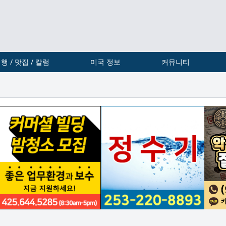
행 / 맛집 / 칼럼
미국 정보
커뮤니티