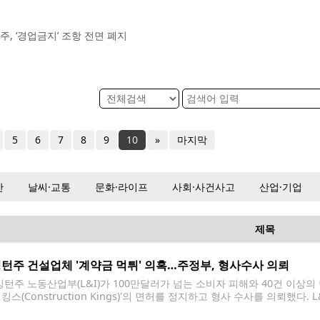
, ‘경업금지’ 조항 전면 폐지
5
6
7
8
9
10
»
마지막
산
날씨·교통
문화·라이프
사회·사건사고
산업·기업
제목
턴주 건설업체 '계약금 먹튀' 의혹…주정부, 형사수사 의뢰
턴주 노동산업부(L&I)가 100만달러가 넘는 소비자 피해와 40건 이상의 
킹스(Construction Kings)'의 면허를 정지하고 형사 수사를 의뢰했
Zakary Michael Nash)가 반복적인 전기공사 규정 위반과 근로자 산