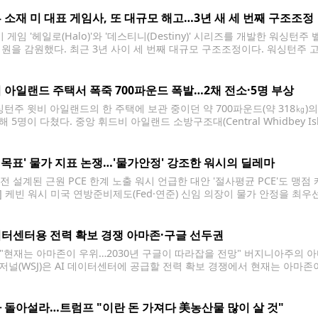
자 피해액은 약 119만달러에 달한다고
 소재 미 대표 게임사, 또 대규모 해고…3년 새 세 번째 구조조정
게임 '헤일로(Halo)'와 '데스티니(Destiny)' 시리즈를 개발한 워싱턴주 
직원을 감원했다. 최근 3년 사이 세 번째 대규모 구조조정이다. 워싱턴주 
 292명을 해고했다. 이는 2023년과 2024년에 이어 세 번째 감원으로, 
 아일랜드 주택서 폭죽 700파운드 폭발…2채 전소·5명 부상
턴주 윗비 아일랜드의 한 주택에 보관 중이던 약 700파운드(약 318㎏)
 5명이 다쳤다. 중앙 휘드비 아일랜드 소방구조대(Central Whidbey Isla
그린뱅크의 한 주택에서 발생했다. 폭죽이 연쇄 폭발하면서 화재가 인근으로
% 목표' 물가 지표 논쟁…'물가안정' 강조한 워시의 딜레마
전 설계된 근원 PCE 한계 노출 워시 언급한 대안 '절사평균 PCE'도 맹점 
] 케빈 워시 미국 연방준비제도(Fed·연준) 신임 의장이 물가 안정을 최
할 것인가'를 놓고 연준 내부가 혼란스러운 상황이다. 뉴욕타임스(NYT)는
터센터용 전력 확보 경쟁 아마존·구글 선두권
J "현재는 아마존이 우위…2030년 구글이 따라잡을 전망" 버지니아주의 
저널(WSJ)은 AI 데이터센터에 공급할 전력 확보 경쟁에서 현재는 아마존
 따라잡을 것으로 전망된다고 25일(현지시간) 보도했다. WSJ은 "전력이
 조건"이라며 전력 확보 경쟁에서 아마존이 현재
 돌아설라…트럼프 "이란 돈 가져다 美농산물 많이 살 것"