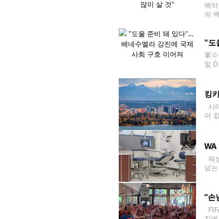
백악
의 
후 
사들
"도
軍수
및 
신에
원 
킹카
시애
어 
25
WA
워싱
넘는
omf
0달
“손
FI
치에