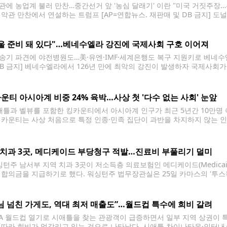
관에 농업계 불러 만찬…중간선거 앞 '농심 달래기' 이란 "미국 거짓주장
백악관 만찬에서 연설하는 트럼프 [AP=연합뉴스. 재판매 및 DB 금지] 도
동결 해제될 자금으로 미국 농산물을 구매하게 하겠다며 '농심(農心) 달래기
을 백악관 로즈가든으로 초청해
울 준비 돼 있다"…베네수엘라 강진에 국제사회 구호 이어져
송기 파견에 야전병원도…美·유엔·IMF·세계은행도 복구 지원키로 베네수엘
DB 금지] 베네수엘라에서 126년 만에 최악의 강진이 발생하자 국제사회가 
 따르면 세계 1,2위 경제 대국인 미국, 중국 뿐만 아니라 유럽과 베네수엘
의사를 밝혔다.
운티 아시아계 비중 24% 육박…사상 첫 '다수 없는 사회' 눈앞
틀과 벨뷰를 포함한 킹카운티에서 아시아계 인구가 최근 5년간 10만명 
킹카운티는 사상 처음으로 특정 인종·민족 집단이 과반을 차지하지 않는 
일 공개한 자료에 따르면 2025년 7월 기준 킹카운티의 비히스패닉계 백인 
 치과 3곳, 메디케이드 부당청구 적발…진료비 부풀리기 덜미
턴주 남서부 지역 치과 3곳이 저소득층 의료보험인 메디케이드(Medicai
 합의금을 지급하기로 했다. 워싱턴주 법무장관실은 25일 카마스의 '투스독스(
ort Dental Vancouver)', '덴티스트 앳 펠리다(Dentist at Felid
러 규모의 민사 합의에 동의했다고 밝혔다. 닉
님 넘친 가게도, 역대 최저 매출도”…월드컵 특수에 희비 갈려
FA 월드컵 열기로 시애틀을 찾는 관광객이 급증하면서 일부 지역 상권이 
 따라 희비가 엇갈리고 있는 것으로 나타났다. 시애틀 차이나타운·인터내셔널 