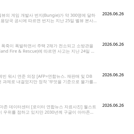
2026.06.26
벨뷰의 게임 개발사 번지(Bungie)가 약 300명에 달하
고용당국 공시에 따르면 번지는 지난 25일 벨뷰 본사
최근 3년간 해고 인원은 600명을 넘어섰다. 번지는
2026.06.26
의 폭죽이 폭발하면서 주택 2채가 전소되고 소방관을
nd Fire & Rescue)에 따르면 사고는 지난 24일 오
 번져 주택 2채가 완전히 불에 탔고, 주변
2026.06.26
케빈 워시 연준 의장 [AFP=연합뉴스. 재판매 및 DB
우선 과제로 내걸었지만 정작 '무엇을 기준으로 물가를
 25일(현지시간) 워시 의장이 물가 안정 이행을
2026.06.26
아마존 데이터센터 [로이터 연합뉴스 자료사진] 월스트
이 우위를 점하고 있지만 2030년께 구글이 아마존을
 클라우드와 AI 비즈니스에서 단일 요인으론 가장 큰