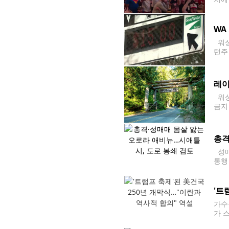
필드
미치
WA
워싱
턴주
이라고
약 
레이
워싱
금지
수 
총격
성매
통행
특정
'트
가수
가 
몰'