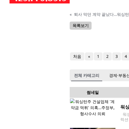
«
퇴사 막던 계약 끝났다…워싱턴주
목록보기
처음
«
1
2
3
4
전체 카테고리
경제·부동
썸네일
워싱
워싱
럭션 
시(